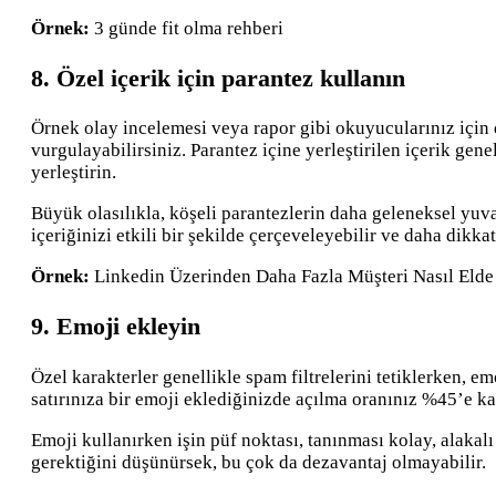
Örnek:
3 günde fit olma rehberi
8. Özel içerik için parantez kullanın
Örnek olay incelemesi veya rapor gibi okuyucularınız için d
vurgulayabilirsiniz. Parantez içine yerleştirilen içerik gene
yerleştirin.
Büyük olasılıkla, köşeli parantezlerin daha geleneksel yuvar
içeriğinizi etkili bir şekilde çerçeveleyebilir ve daha dikka
Örnek:
Linkedin Üzerinden Daha Fazla Müşteri Nasıl Elde 
9. Emoji ekleyin
Özel karakterler genellikle spam filtrelerini tetiklerken, e
satırınıza bir emoji eklediğinizde açılma oranınız %45’e kad
Emoji kullanırken işin püf noktası, tanınması kolay, alakalı
gerektiğini düşünürsek, bu çok da dezavantaj olmayabilir.