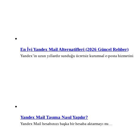
En İyi Yandex Mail Alternatifleri (2026 Güncel Rehber)
Yandex’in uzun yıllardır sunduğu ücretsiz kurumsal e-posta hizmetin
Yandex Mail Taşıma Nasıl Yapılır?
Yandex Mail hesabınızı başka bir hesaba aktarmayı mı…