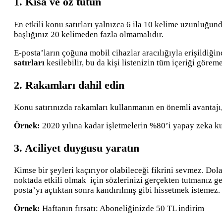
1. Kısa ve öz tutun
En etkili konu satırları yalnızca 6 ila 10 kelime uzunluğund
başlığınız 20 kelimeden fazla olmamalıdır.
E-posta’ların çoğuna mobil cihazlar aracılığıyla erişildiği
satırları
kesilebilir, bu da kişi listenizin tüm içeriği görem
2. Rakamları dahil edin
Konu satırınızda rakamları kullanmanın en önemli avantajı,
Örnek:
2020 yılına kadar işletmelerin %80’i yapay zeka k
3. Aciliyet duygusu yaratın
Kimse bir şeyleri kaçırıyor olabileceği fikrini sevmez. Dol
noktada etkili olmak için sözlerinizi gerçekten tutmanız ge
posta’yı açtıktan sonra kandırılmış gibi hissetmek istemez.
Örnek:
Haftanın fırsatı: Aboneliğinizde 50 TL indirim