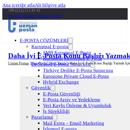
Ana içeriğe atla
Alt bilgiye atla
+90 (212) 213 41 42
BLOG
KURUMSAL
BİZE ULAŞIN
E-POSTA ÇÖZÜMLERİ
Kurumsal E-posta
SMB Kurumsal E-Posta
Daha İyi E-Posta Konu Başlığı Yazmak
Kurumsal Ekonomik E-Posta
Uzman Posta »
Blog
Nedir? Nasıl Yapılır?
Daha İyi E-Posta Konu Başlığı Yazmak İçi
Dedicated E-Posta Sunucusu
Türkiye Dedike E-Posta Sunucusu
Eurozone Private Cloud E-Posta
Hybrid Exchange
Güvenlik
E-Posta Güvenliği
E-Posta Arşiv ve Yedekleme
Veri Kaybı Önleme & Uyumluluk
İş Sürekliliği
Pazarlama
Mail Extra – Email Marketing
İşlemsel E-posta