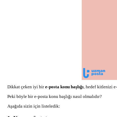
Dikkat çeken iyi bir
e-posta konu başlığı
, hedef kitlenizi
Peki böyle bir e-posta konu başlığı nasıl olmalıdır?
Aşağıda sizin için listeledik: