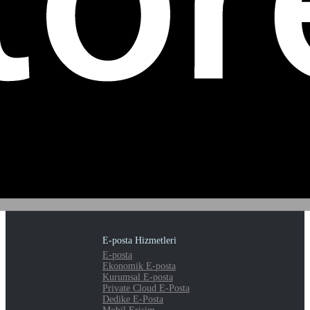
E-posta Hizmetleri
E-posta
Ekonomik E-posta
Kurumsal E-posta
Private Cloud E-Posta
Dedike E-Posta