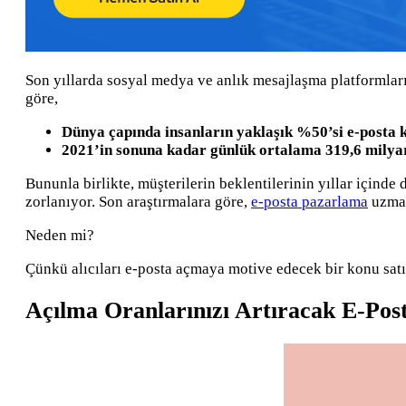
Son yıllarda sosyal medya ve anlık mesajlaşma platformları
göre,
Dünya çapında insanların yaklaşık %50’si e-posta 
2021’in sonuna kadar günlük ortalama 319,6 milya
Bununla birlikte, müşterilerin beklentilerinin yıllar içind
zorlanıyor. Son araştırmalara göre,
e-posta pazarlama
uzman
Neden mi?
Çünkü alıcıları e-posta açmaya motive edecek bir konu satı
Açılma Oranlarınızı Artıracak E-Post