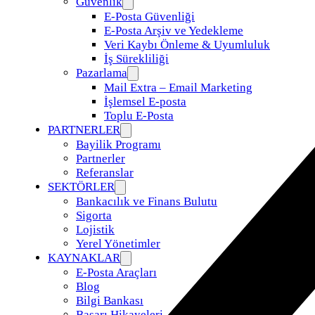
Güvenlik
E-Posta Güvenliği
E-Posta Arşiv ve Yedekleme
Veri Kaybı Önleme & Uyumluluk
İş Sürekliliği
Pazarlama
Mail Extra – Email Marketing
İşlemsel E-posta
Toplu E-Posta
PARTNERLER
Bayilik Programı
Partnerler
Referanslar
SEKTÖRLER
Bankacılık ve Finans Bulutu
Sigorta
Lojistik
Yerel Yönetimler
KAYNAKLAR
E-Posta Araçları
Blog
Bilgi Bankası
Başarı Hikayeleri