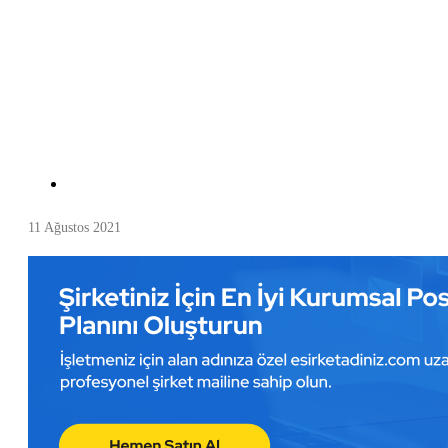
11 Ağustos 2021