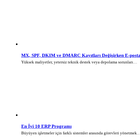
MX, SPF, DKIM ve DMARC Kayıtları Değişirken E-posta 
Yüksek maliyetler, yetersiz teknik destek veya depolama sorunları…
En İyi 10 ERP Programı
Büyüyen işletmeler için farklı sistemler arasında görevleri yönetmek