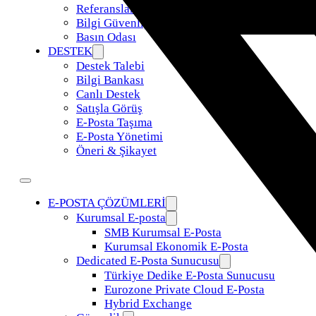
Referanslar
Bilgi Güvenliği Politikamız
Basın Odası
DESTEK
Destek Talebi
Bilgi Bankası
Canlı Destek
Satışla Görüş
E-Posta Taşıma
E-Posta Yönetimi
Öneri & Şikayet
E-POSTA ÇÖZÜMLERİ
Kurumsal E-posta
SMB Kurumsal E-Posta
Kurumsal Ekonomik E-Posta
Dedicated E-Posta Sunucusu
Türkiye Dedike E-Posta Sunucusu
Eurozone Private Cloud E-Posta
Hybrid Exchange