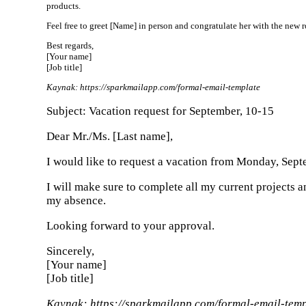
products.
Feel free to greet [Name] in person and congratulate her with the new r
Best regards,
[Your name]
[Job title]
Kaynak: https://sparkmailapp.com/formal-email-template
Subject: Vacation request for September, 10-15
Dear Mr./Ms. [Last name],
I would like to request a vacation from Monday, Septe
I will make sure to complete all my current projects
my absence.
Looking forward to your approval.
Sincerely,
[Your name]
[Job title]
Kaynak: https://sparkmailapp.com/formal-email-temp