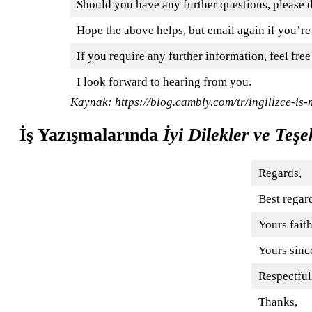
Should you have any further questions, please d
Hope the above helps, but email again if you’re s
If you require any further information, feel free
I look forward to hearing from you.
Kaynak: https://blog.cambly.com/tr/ingilizce-is-
İş Yazışmalarında
İyi Dilekler ve Teş
Regards,
Best regar
Yours faith
Yours sinc
Respectful
Thanks,