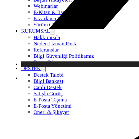
Webinarlar
E-Kitap & Raporlar
Pazarlama Kiti
Sürüm Güncellemeleri
KURUMSAL
Hakkımızda
Neden Uzman Posta
Referanslar
Bilgi Güvenliği Politikamız
Basın Odası
DESTEK
Destek Talebi
Bilgi Bankası
Canlı Destek
Satışla Görüş
E-Posta Taşıma
E-Posta Yönetimi
Öneri & Şikayet