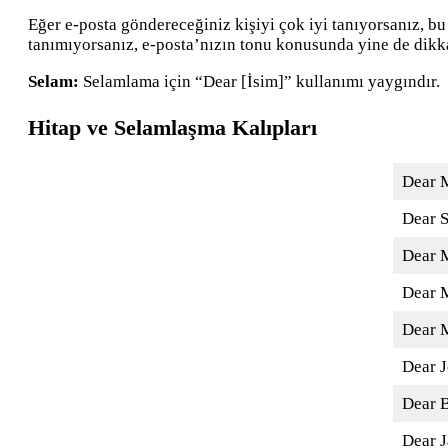
Eğer e-posta göndereceğiniz kişiyi çok iyi tanıyorsanız, bu
tanımıyorsanız, e-posta’nızın tonu konusunda yine de dikka
Selam:
Selamlama için “Dear [İsim]” kullanımı yaygındır.
Hitap ve Selamlaşma
Kalıpları
Dear M
Dear 
Dear 
Dear M
Dear M
Dear J
Dear B
Dear J