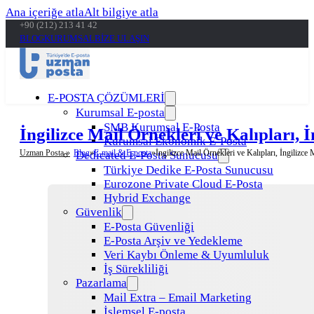
Ana içeriğe atla
Alt bilgiye atla
+90 (212) 213 41 42
BLOG
KURUMSAL
BİZE ULAŞIN
E-POSTA ÇÖZÜMLERİ
Kurumsal E-posta
SMB Kurumsal E-Posta
İngilizce Mail Örnekleri ve Kalıpları, İ
Kurumsal Ekonomik E-Posta
Uzman Posta »
Blog
E-mail & E-posta
İngilizce Mail Örnekleri ve Kalıpları, İngilizce 
Dedicated E-Posta Sunucusu
Türkiye Dedike E-Posta Sunucusu
Eurozone Private Cloud E-Posta
Hybrid Exchange
Güvenlik
E-Posta Güvenliği
E-Posta Arşiv ve Yedekleme
Veri Kaybı Önleme & Uyumluluk
İş Sürekliliği
Pazarlama
Mail Extra – Email Marketing
İşlemsel E-posta