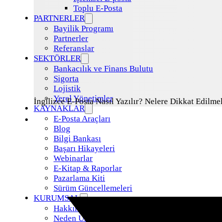
Toplu E-Posta
PARTNERLER
Bayilik Programı
Partnerler
Referanslar
SEKTÖRLER
Bankacılık ve Finans Bulutu
Sigorta
Lojistik
Yerel Yönetimler
İngilizce E-Posta Nasıl Yazılır? Nelere Dikkat Edilmel
KAYNAKLAR
E-Posta Araçları
Blog
Bilgi Bankası
Başarı Hikayeleri
Webinarlar
E-Kitap & Raporlar
Pazarlama Kiti
Sürüm Güncellemeleri
KURUMSAL
Hakkımızda
Neden Uzman Posta