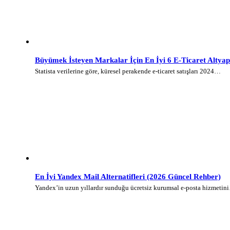
Büyümek İsteyen Markalar İçin En İyi 6 E-Ticaret Altyap
Statista verilerine göre, küresel perakende e-ticaret satışları 2024…
En İyi Yandex Mail Alternatifleri (2026 Güncel Rehber)
Yandex’in uzun yıllardır sunduğu ücretsiz kurumsal e-posta hizmetin