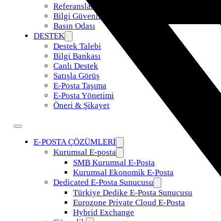
Referanslar
Bilgi Güvenliği Politikamız
Basın Odası
DESTEK
Destek Talebi
Bilgi Bankası
Canlı Destek
Satışla Görüş
E-Posta Taşıma
E-Posta Yönetimi
Öneri & Şikayet
E-POSTA ÇÖZÜMLERİ
Kurumsal E-posta
SMB Kurumsal E-Posta
Kurumsal Ekonomik E-Posta
Dedicated E-Posta Sunucusu
Türkiye Dedike E-Posta Sunucusu
Eurozone Private Cloud E-Posta
Hybrid Exchange