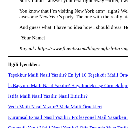
Sorry I didn’t answer your text right away earlier, I
You know that I’m visiting New York atm*, right? Well
awesome New Year’s party. The one with the really n
And guess what. I have no idea how I should dress. H
[Your Name]
Kaynak: https://www.fluentu.com/blog/english-tur/in
İlgili İçerikler:
Teşekkür Maili Nasıl Yazılır? En İyi 10 Teşekkür Maili Örn
İş Başvuru Maili Nasıl Yazılır? Hayalindeki İşe Girmek İçi
İstifa Maili Nasıl Yazılır, Nasıl Bitirilir?
Veda Maili Nasıl Yazılır? Veda Maili Örnekleri
Kurumsal E-mail Nasıl Yazılır? Profesyonel Mail Yazarken
Otomatik Yanıt Maili Nasıl Yazılır? Ofis Dışında Veya Tatil