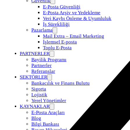
Güvenlik
E-Posta Güvenliği
E-Posta Arşiv ve Yedekleme
Veri Kaybı Önleme & Uyumluluk
İş Sürekliliği
Pazarlama
Mail Extra – Email Marketing
İşlemsel E-posta
Toplu E-Posta
PARTNERLER
Bayilik Programı
Partnerler
Referanslar
SEKTÖRLER
Bankacılık ve Finans Bulutu
Sigorta
Lojistik
Yerel Yönetimler
KAYNAKLAR
E-Posta Araçları
Blog
Bilgi Bankası
Başarı Hikayeleri