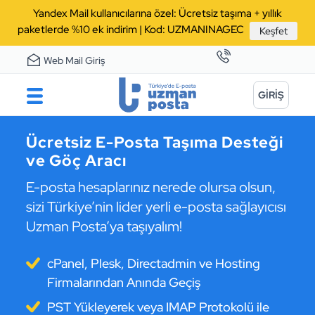
Yandex Mail kullanıcılarına özel: Ücretsiz taşıma + yıllık
paketlerde %10 ek indirim | Kod: UZMANINAGEC
Keşfet
Web Mail Giriş
GİRİŞ
Ücretsiz E-Posta Taşıma Desteği
ve Göç Aracı
E-posta hesaplarınız nerede olursa olsun,
sizi Türkiye’nin lider yerli e-posta sağlayıcısı
Uzman Posta’ya taşıyalım!
cPanel, Plesk, Directadmin ve Hosting
Firmalarından Anında Geçiş
PST Yükleyerek veya IMAP Protokolü ile