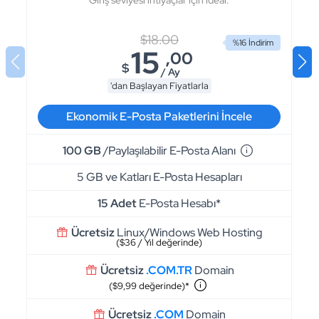
Giriş seviyesi ihtiyaçlar için ideal.
$18.00
%16 İndirim
15
,00
$
/ Ay
'dan Başlayan Fiyatlarla
Ekonomik E-Posta
Paketlerini İncele
100 GB
/Paylaşılabilir E-Posta Alanı
5 GB ve Katları E-Posta Hesapları
15 Adet
E-Posta Hesabı*
Ücretsiz
Linux/Windows Web Hosting
($36 / Yıl değerinde)
Ücretsiz
.COM.TR
Domain
($9,99 değerinde)*
Ücretsiz
.COM
Domain