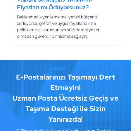
Yüksek ve Sürpriz Yenileme
Fiyatları mı Ödüyorsunuz?
Beklenmedik yenileme maliyetleri bütçenizi
zorluyorsa, şeffaf ve uygun fiyatlandırma
politikamızla, kurumunuza sürpriz maliyetler
olmadan güvenilir bir hizmet sağlayın.
E-Postalarınızı Taşımayı Dert
Etmeyin!
Uzman Posta Ücretsiz Geçiş ve
Taşıma Desteği ile Sizin
Yanınızda!
E-Posta geçiş ve taşıma sürecini Uzman Posta’nın