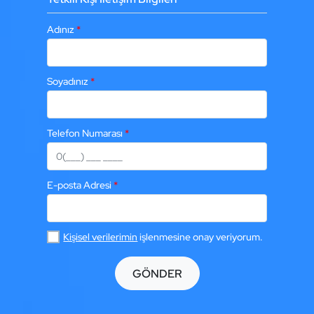
Adınız
*
Soyadınız
*
Telefon Numarası
*
E-posta Adresi
*
Kişisel verilerimin
işlenmesine onay veriyorum.
GÖNDER