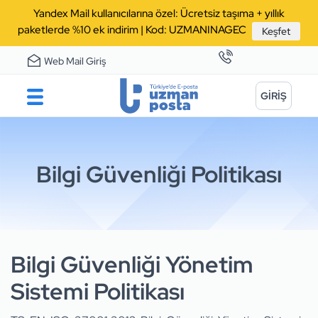
Yandex Mail kullanıcılarına özel: Ücretsiz taşıma + yıllık
paketlerde %10 ek indirim | Kod: UZMANINAGEC
Keşfet
Web Mail Giriş
GİRİŞ
Bilgi Güvenliği Politikası
Bilgi Güvenliği Yönetim
Sistemi Politikası