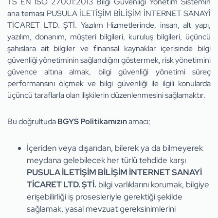
TS EN ISO 27001:2013 Bilgi Güvenliği Yönetim Sistemin
ana teması PUSULA İLETİŞİM BİLİŞİM İNTERNET SANAYİ
TİCARET LTD. ŞTİ. Yazılım Hizmetlerinde, insan, alt yapı,
yazılım, donanım, müşteri bilgileri, kuruluş bilgileri, üçüncü
şahıslara ait bilgiler ve finansal kaynaklar içerisinde bilgi
güvenliği yönetiminin sağlandığını göstermek, risk yönetimini
güvence altına almak, bilgi güvenliği yönetimi süreç
performansını ölçmek ve bilgi güvenliği ile ilgili konularda
üçüncü taraflarla olan ilişkilerin düzenlenmesini sağlamaktır.
Bu doğrultuda
BGYS Politikamızın
amacı;
İçeriden veya dışarıdan, bilerek ya da bilmeyerek
meydana gelebilecek her türlü tehdide karşı
PUSULA İLETİŞİM BİLİŞİM İNTERNET SANAYİ
TİCARET LTD. ŞTİ.
bilgi varlıklarını korumak, bilgiye
erişebilirliği iş prosesleriyle gerektiği şekilde
sağlamak, yasal mevzuat gereksinimlerini