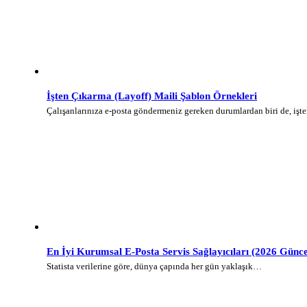
İşten Çıkarma (Layoff) Maili Şablon Örnekleri
Çalışanlarınıza e-posta göndermeniz gereken durumlardan biri de, iş
En İyi Kurumsal E-Posta Servis Sağlayıcıları (2026 Günce
Statista verilerine göre, dünya çapında her gün yaklaşık…