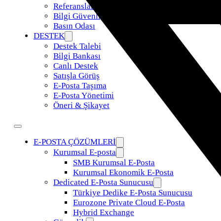
Referanslar
Bilgi Güvenliği Politikamız
Basın Odası
DESTEK
Destek Talebi
Bilgi Bankası
Canlı Destek
Satışla Görüş
E-Posta Taşıma
E-Posta Yönetimi
Öneri & Şikayet
E-POSTA ÇÖZÜMLERİ
Kurumsal E-posta
SMB Kurumsal E-Posta
Kurumsal Ekonomik E-Posta
Dedicated E-Posta Sunucusu
Türkiye Dedike E-Posta Sunucusu
Eurozone Private Cloud E-Posta
Hybrid Exchange