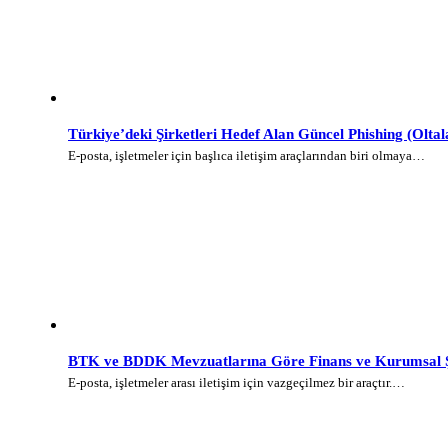
Türkiye’deki Şirketleri Hedef Alan Güncel Phishing (Olt
E-posta, işletmeler için başlıca iletişim araçlarından biri olmaya…
BTK ve BDDK Mevzuatlarına Göre Finans ve Kurumsal Şi
E-posta, işletmeler arası iletişim için vazgeçilmez bir araçtır.…