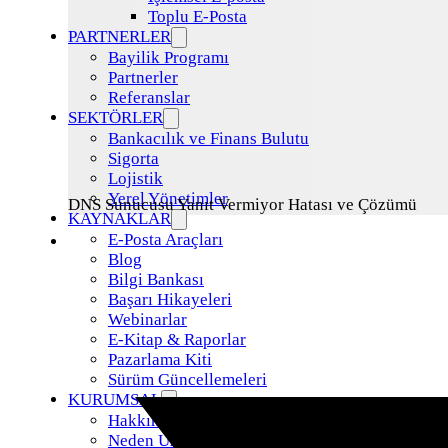
Toplu E-Posta
PARTNERLER
Bayilik Programı
Partnerler
Referanslar
SEKTÖRLER
Bankacılık ve Finans Bulutu
Sigorta
Lojistik
Yerel Yönetimler
DNS Sunucusu Yanıt Vermiyor Hatası ve Çözümü
KAYNAKLAR
E-Posta Araçları
Blog
Bilgi Bankası
Başarı Hikayeleri
Webinarlar
E-Kitap & Raporlar
Pazarlama Kiti
Sürüm Güncellemeleri
KURUMSAL
Hakkımızda
Neden Uzman Posta