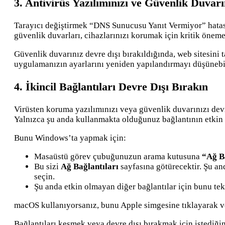
3. Antivirüs Yazılımınızı ve Güvenlik Duvar
Tarayıcı değiştirmek “DNS Sunucusu Yanıt Vermiyor” hatasın
güvenlik duvarları, cihazlarınızı korumak için kritik öneme
Güvenlik duvarınız devre dışı bırakıldığında, web sitesini
uygulamanızın ayarlarını yeniden yapılandırmayı düşünebili
4. İkincil Bağlantıları Devre Dışı Bırakın
Virüsten koruma yazılımınızı veya güvenlik duvarınızı devr
Yalnızca şu anda kullanmakta olduğunuz bağlantının etkin
Bunu Windows’ta yapmak için:
Masaüstü görev çubuğunuzun arama kutusuna
“Ağ B
Bu sizi
Ağ Bağlantıları
sayfasına götürecektir. Şu and
seçin.
Şu anda etkin olmayan diğer bağlantılar için bunu tekr
macOS kullanıyorsanız, bunu Apple simgesine tıklayarak 
Bağlantıları kesmek veya devre dışı bırakmak için istediğini