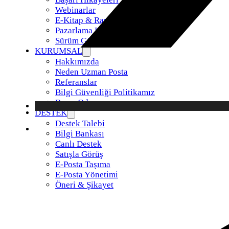
Webinarlar
E-Kitap & Raporlar
Pazarlama Kiti
Sürüm Güncellemeleri
KURUMSAL
Hakkımızda
Neden Uzman Posta
Referanslar
Bilgi Güvenliği Politikamız
Basın Odası
DESTEK
Destek Talebi
Bilgi Bankası
Canlı Destek
Satışla Görüş
E-Posta Taşıma
E-Posta Yönetimi
Öneri & Şikayet