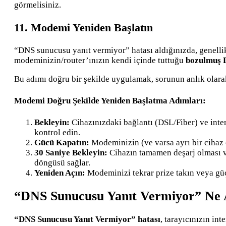
görmelisiniz.
11. Modemi Yeniden Başlatın
“DNS sunucusu yanıt vermiyor” hatası aldığınızda, genelli
modeminizin/router’ınızın kendi içinde tuttuğu
bozulmuş D
Bu adımı doğru bir şekilde uygulamak, sorunun anlık olarak
Modemi Doğru Şekilde Yeniden Başlatma Adımları:
Bekleyin:
Cihazınızdaki bağlantı (DSL/Fiber) ve inter
kontrol edin.
Gücü Kapatın:
Modeminizin (ve varsa ayrı bir cihaz 
30 Saniye Bekleyin:
Cihazın tamamen deşarj olması v
döngüsü sağlar.
Yeniden Açın:
Modeminizi tekrar prize takın veya gü
“DNS Sunucusu Yanıt Vermiyor” Ne 
“DNS Sunucusu Yanıt Vermiyor” hatası
, tarayıcınızın in