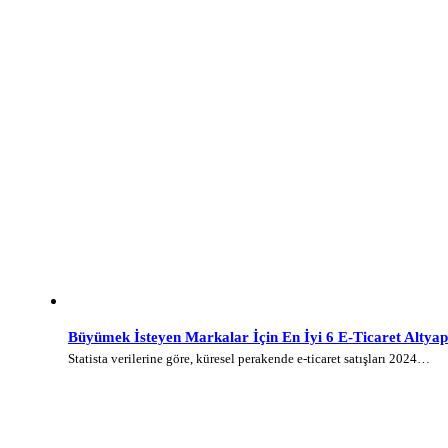
Büyümek İsteyen Markalar İçin En İyi 6 E-Ticaret Altyap
Statista verilerine göre, küresel perakende e-ticaret satışları 2024…