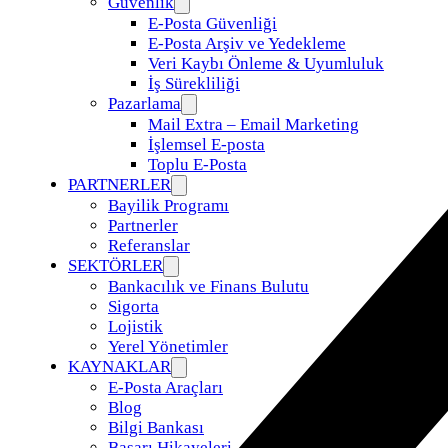
Güvenlik
E-Posta Güvenliği
E-Posta Arşiv ve Yedekleme
Veri Kaybı Önleme & Uyumluluk
İş Sürekliliği
Pazarlama
Mail Extra – Email Marketing
İşlemsel E-posta
Toplu E-Posta
PARTNERLER
Bayilik Programı
Partnerler
Referanslar
SEKTÖRLER
Bankacılık ve Finans Bulutu
Sigorta
Lojistik
Yerel Yönetimler
KAYNAKLAR
E-Posta Araçları
Blog
Bilgi Bankası
Başarı Hikayeleri