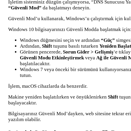
İşletim sisteminiz düzgün çalışmıyorsa, “DNS Sunucusu Ya
“Güvenli Mod”
da başlatmayı deneyin.
Güvenli Mod’u kullanarak, Windows’u çalıştırmak için kulla
Windows 10 bilgisayarınızı Güvenli Modda başlatmak için
Windows düğmesini seçin ve ardından
“Güç”
simgesi
Ardından,
Shift
tuşunu basılı tutarken
Yeniden Başla
Görünen pencerede,
Sorun Gider > Gelişmiş
‘e tıkla
Güvenli Modu Etkinleştirmek
veya
Ağ ile Güvenli 
başlatılacaktır.
Windows 7 veya önceki bir sürümünü kullanıyorsanı
tutun.
İşlem, macOS cihazlarda da benzerdir.
Makine yeniden başlatılırken ve önyüklenirken
Shift
tuşunu
başlayacaktır.
Bilgisayarınız Güvenli Mod’dayken, web sitesine tekrar er
yazılım olabilir.