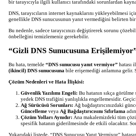
bir tarayıcıyla ilgili kullanıcı tarafındaki sorunlardan kay
DNS, tarayıcıların internet kaynaklarını yükleyebilmesi iç
genellikle DNS sunucusunun yanıt vermediğini belirten bir h
Bu nedenle, sadece tarayıcınızı değiştirerek sorunu çözeb
önbelleğini temizlemeniz gerekebilir.
“Gizli DNS Sunucusuna Erişilemiyor”
Bu hata, temelde
“DNS sunucusu yanıt vermiyor”
hatası i
(ikincil) DNS sunucusuna
bile erişemediği anlamına gelir. S
Çözüm Nedenleri ve Hata İlişkisi:
Güvenlik Yazılımı Engeli:
Bu hatanın sıkça görülme 
yedek DNS trafiğini yanlışlıkla engellemesidir. Geçici
Ağ Sürücüsü Sorunları:
Ağ bağdaştırıcınızdaki günce
Güncelleme
veya
Ağ Bağdaştırıcısını Sıfırlama
adım
Çözüm Yolları Aynıdır:
Ana makalemizdeki tüm çözü
spesifik hatanın giderilmesinde de etkili olacaktır. So
Yukarıdaki listede, “DNS Sunucusu Yanıt Vermiyor” hatasını