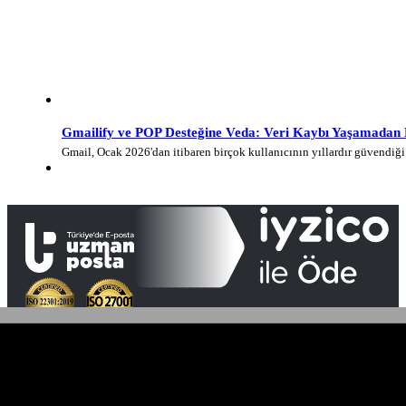
Gmailify ve POP Desteğine Veda: Veri Kaybı Yaşamadan E-
Gmail, Ocak 2026'dan itibaren birçok kullanıcının yıllardır güvendi