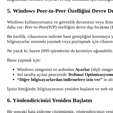
5. Windows Peer-to-Peer Özelliğini Devre Dı
Windows kullanıyorsanız ve güvenlik duvarınızı veya ikinc
daha var: Peer-to-Peer(P2P) özelliğini devre dışı bırakma (
Bu özellik, cihazınızın indirme bant genişliğini korumaya 
bilgisayarlar arasında yaymak veya paylaşmak için cihazını
Ne yazık ki, bazen DNS işlemlerini de kesintiye uğratabilir
Bunu yapmak için:
Windows simgesini ve ardından
Ayarlar
(dişli simge
Sol tarafta açılan pencerede
Teslimat Optimizasyonu
“Diğer bilgisayarlardan indirmelere izin ver”
in al
İşiniz bittiğinde, bilgisayarınızı yeniden başlatın ve web si
6. Yönlendiricinizi Yeniden Başlatın
Bir sonraki hata giderme çözümümüz, yönlendiricinizi yen