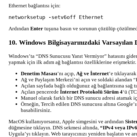
Ethernet bağlantısı için:
networksetup -setv6off Ethernet
Ardından
Enter
tuşuna basın ve sorunun çözülüp çözülmediğ
10. Windows Bilgisayarınızdaki Varsayılan
Windows’ta “DNS Sunucusu Yanıt Vermiyor” hatasını gider
yapmak için ilk adım ağ bağlantısı özelliklerine erişmektir.
Denetim Masası
’nı açıp,
Ağ ve İnternet
’e tıklayarak
Ağ ve Paylaşım Merkezi’ni açın ve soldaki alandan “Ba
Açılan sayfada bağlı olduğunuz ağ bağlantısına sağ 
Açılan pencerede
İnternet Protokolü Sürüm 4
‘ü (TC
Manuel olarak farklı bir DNS sunucu adresi atamak i
Örneğin, Tercih edilen DNS sunucusu altına Google’ın
basabilirsiniz.
MacOS kullanıyorsanız, Apple simgesini ve ardından
Siste
düğmesine tıklayın. DNS sekmesi altında,
“IPv4 veya IPv6
Uygula’yı tıklayın. Web tarayıcınızı yeniden başlatın ve a