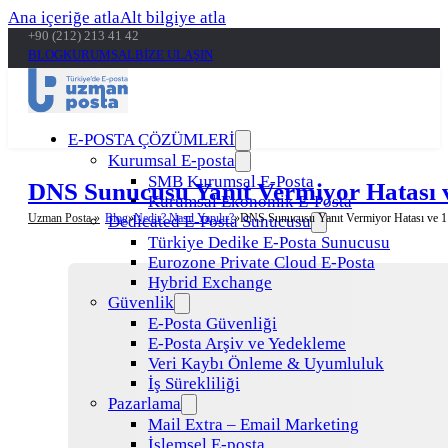
Ana içeriğe atla
Alt bilgiye atla
+90 (212) 213 41 42
BLOG
KURUMSAL
BİZE ULAŞIN
E-POSTA ÇÖZÜMLERİ
Kurumsal E-posta
SMB Kurumsal E-Posta
DNS Sunucusu Yanıt Vermiyor Hatası 
Kurumsal Ekonomik E-Posta
Uzman Posta »
Blog
Nedir? Nasıl Yapılır?
DNS Sunucusu Yanıt Vermiyor Hatası ve 1
Dedicated E-Posta Sunucusu
Türkiye Dedike E-Posta Sunucusu
Eurozone Private Cloud E-Posta
Hybrid Exchange
Güvenlik
E-Posta Güvenliği
E-Posta Arşiv ve Yedekleme
Veri Kaybı Önleme & Uyumluluk
İş Sürekliliği
Pazarlama
Mail Extra – Email Marketing
İşlemsel E-posta