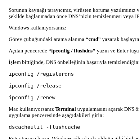
Sorunun kaynağı tarayıcınız, virüsten koruma yazılımınız ve
şekilde bağlanmadan önce DNS’nizin temizlenmesi veya IP’n
Windows kullanıyorsanız:
Görev çubuğundaki arama alanına
“cmd”
yazarak başlayın
Açılan pencerede
“ipconfig / flushdns”
yazın ve Enter tuşu
İşlem bittiğinde, DNS önbelleğinin başarıyla temizlendiğini
ipconfig /registerdns
ipconfig /release
ipconfig /renew
Mac kullanıyorsanız
Terminal
uygulamasını açarak DNS önb
uygulama penceresinde aşağıdakileri girin:
dscacheutil -flushcache
Enter tuşuna basın. Windows cihazlarda olduğu gibi bir ba