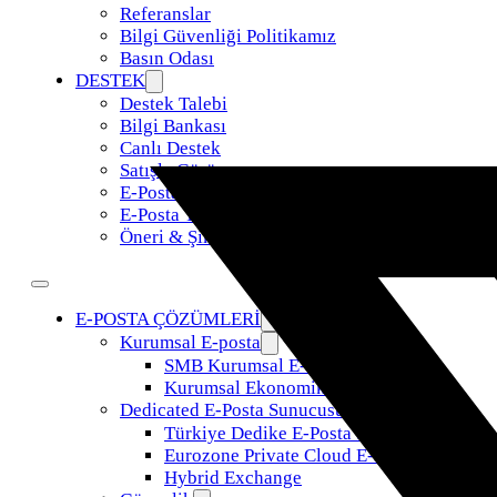
Referanslar
Bilgi Güvenliği Politikamız
Basın Odası
DESTEK
Destek Talebi
Bilgi Bankası
Canlı Destek
Satışla Görüş
E-Posta Taşıma
E-Posta Yönetimi
Öneri & Şikayet
E-POSTA ÇÖZÜMLERİ
Kurumsal E-posta
SMB Kurumsal E-Posta
Kurumsal Ekonomik E-Posta
Dedicated E-Posta Sunucusu
Türkiye Dedike E-Posta Sunucusu
Eurozone Private Cloud E-Posta
Hybrid Exchange