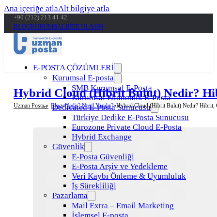
Ana içeriğe atla
Alt bilgiye atla
+90 (212) 213 41 42
BLOG
KURUMSAL
BİZE ULAŞIN
E-POSTA ÇÖZÜMLERİ
Kurumsal E-posta
SMB Kurumsal E-Posta
Hybrid Cloud (Hibrit Bulut) Nedir? Hib
Kurumsal Ekonomik E-Posta
Uzman Posta »
Blog
Nedir? Nasıl Yapılır?
Hybrid Cloud (Hibrit Bulut) Nedir? Hibrit, 
Dedicated E-Posta Sunucusu
Türkiye Dedike E-Posta Sunucusu
Eurozone Private Cloud E-Posta
Hybrid Exchange
Güvenlik
E-Posta Güvenliği
E-Posta Arşiv ve Yedekleme
Veri Kaybı Önleme & Uyumluluk
İş Sürekliliği
Pazarlama
Mail Extra – Email Marketing
İşlemsel E-posta