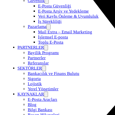
Güvenlik
E-Posta Güvenliği
E-Posta Arşiv ve Yedekleme
Veri Kaybı Önleme & Uyumluluk
İş Sürekliliği
Pazarlama
Mail Extra – Email Marketing
İşlemsel E-posta
Toplu E-Posta
PARTNERLER
Bayilik Programı
Partnerler
Referanslar
SEKTÖRLER
Bankacılık ve Finans Bulutu
Sigorta
Lojistik
Yerel Yönetimler
KAYNAKLAR
E-Posta Araçları
Blog
Bilgi Bankası
Başarı Hikayeleri