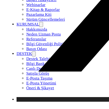
Webinarlar
E-Kitap & Raporlar
Pazarlama Kiti
Sürüm Güncellemeleri
KURUMSAL
Hakkımızda
Neden Uzman Posta
Referanslar
Bilgi Güvenliği Politikamız
Basın Odası
DESTEK
Destek Talebi
Bilgi Bankası
Canlı Destek
Satışla Görüş
E-Posta Taşıma
E-Posta Yönetimi
Öneri & Şikayet