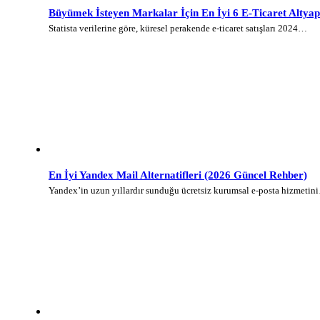
Büyümek İsteyen Markalar İçin En İyi 6 E-Ticaret Altyap
Statista verilerine göre, küresel perakende e-ticaret satışları 2024…
En İyi Yandex Mail Alternatifleri (2026 Güncel Rehber)
Yandex’in uzun yıllardır sunduğu ücretsiz kurumsal e-posta hizmetin