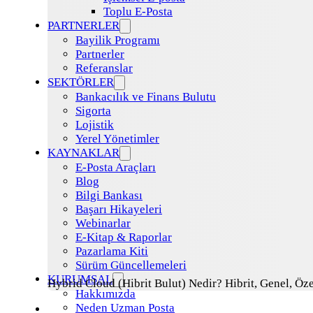
Toplu E-Posta
PARTNERLER
Bayilik Programı
Partnerler
Referanslar
SEKTÖRLER
Bankacılık ve Finans Bulutu
Sigorta
Lojistik
Yerel Yönetimler
KAYNAKLAR
E-Posta Araçları
Blog
Bilgi Bankası
Başarı Hikayeleri
Webinarlar
E-Kitap & Raporlar
Pazarlama Kiti
Sürüm Güncellemeleri
KURUMSAL
Hybrid Cloud (Hibrit Bulut) Nedir? Hibrit, Genel, Öze
Hakkımızda
Neden Uzman Posta