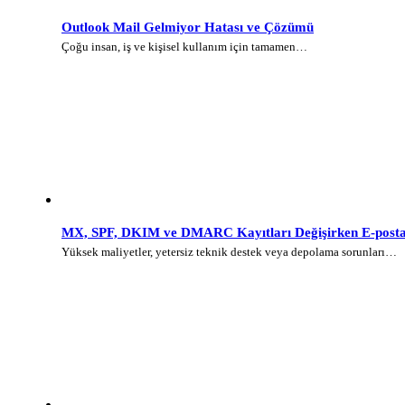
Outlook Mail Gelmiyor Hatası ve Çözümü
Çoğu insan, iş ve kişisel kullanım için tamamen…
MX, SPF, DKIM ve DMARC Kayıtları Değişirken E-posta 
Yüksek maliyetler, yetersiz teknik destek veya depolama sorunları…