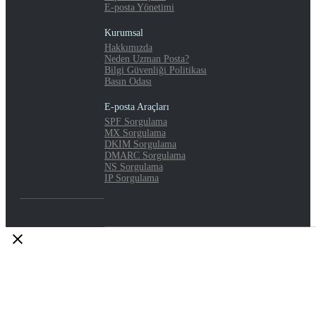
E-posta Yönetimi
Kurumsal
Hakkımızda
Neden Uzman Posta?
Bilgi Güvenliği Politikası
Basın Odası
E-posta Araçları
SPF Sorgulama
MX Sorgulama
DKIM Sorgulama
DMARC Sorgulama
NS Sorgulama
IP Sorgulama