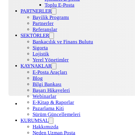
Toplu E-Posta
PARTNERLER
Bayilik Programı
Partnerler
Referanslar
SEKTÖRLER
Bankacılık ve Finans Bulutu
Sigorta
Lojistik
Yerel Yönetimler
KAYNAKLAR
E-Posta Araçları
Blog
Bilgi Bankası
Başarı Hikayeleri
Webinarlar
E-Kitap & Raporlar
Pazarlama Kiti
Sürüm Güncellemeleri
KURUMSAL
Hakkımızda
Neden Uzman Posta