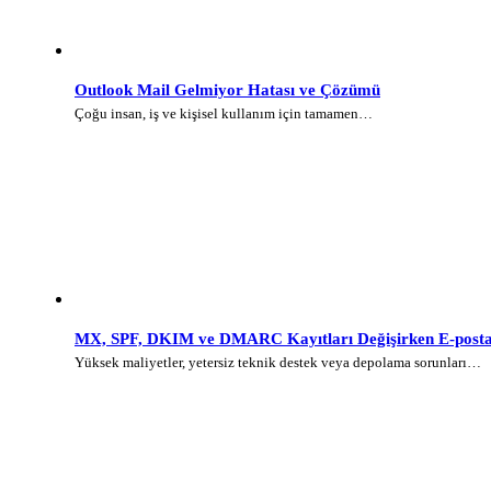
Outlook Mail Gelmiyor Hatası ve Çözümü
Çoğu insan, iş ve kişisel kullanım için tamamen…
MX, SPF, DKIM ve DMARC Kayıtları Değişirken E-posta 
Yüksek maliyetler, yetersiz teknik destek veya depolama sorunları…