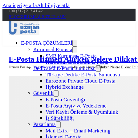
Ana içeriğe atla
Alt bilgiye atla
+90 (212) 213 41 42
BLOG
KURUMSAL
BİZE ULAŞIN
E-POSTA ÇÖZÜMLERİ
Kurumsal E-posta
SMB Kurumsal E-Posta
E-Posta Hizmeti Alırken Nelere Dikkat
Kurumsal Ekonomik E-Posta
Uzman Posta »
Blog
Nedir? Nasıl Yapılır?
E-Posta Hizmeti Alırken Nelere Dikkat Edil
Dedicated E-Posta Sunucusu
Türkiye Dedike E-Posta Sunucusu
Eurozone Private Cloud E-Posta
Hybrid Exchange
Güvenlik
E-Posta Güvenliği
E-Posta Arşiv ve Yedekleme
Veri Kaybı Önleme & Uyumluluk
İş Sürekliliği
Pazarlama
Mail Extra – Email Marketing
İşlemsel E-posta