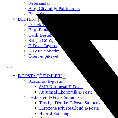
Referanslar
Bilgi Güvenliği Politikamız
Basın Odası
DESTEK
Destek Talebi
Bilgi Bankası
Canlı Destek
Satışla Görüş
E-Posta Taşıma
E-Posta Yönetimi
Öneri & Şikayet
E-POSTA ÇÖZÜMLERİ
Kurumsal E-posta
SMB Kurumsal E-Posta
Kurumsal Ekonomik E-Posta
Dedicated E-Posta Sunucusu
Türkiye Dedike E-Posta Sunucusu
Eurozone Private Cloud E-Posta
Hybrid Exchange