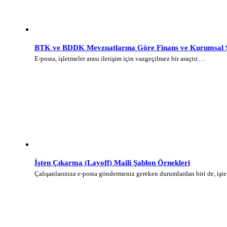
BTK ve BDDK Mevzuatlarına Göre Finans ve Kurumsal Şi
E-posta, işletmeler arası iletişim için vazgeçilmez bir araçtır.…
İşten Çıkarma (Layoff) Maili Şablon Örnekleri
Çalışanlarınıza e-posta göndermeniz gereken durumlardan biri de, iş