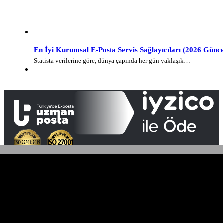
En İyi Kurumsal E-Posta Servis Sağlayıcıları (2026 Günce
Statista verilerine göre, dünya çapında her gün yaklaşık…