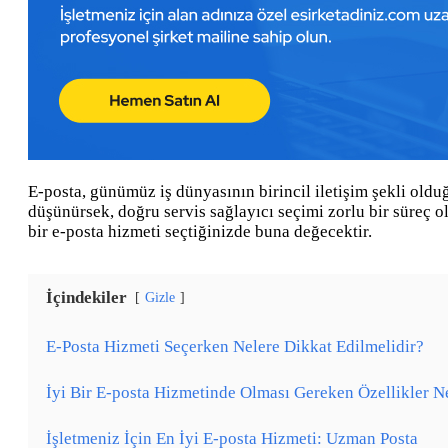
E-posta, günümüz iş dünyasının birincil iletişim şekli olduğ
düşünürsek, doğru servis sağlayıcı seçimi zorlu bir süreç ola
bir e-posta hizmeti seçtiğinizde buna değecektir.
İçindekiler
Gizle
E-Posta Hizmeti Seçerken Nelere Dikkat Edilmelidir?
İyi Bir E-posta Hizmetinde Olması Gereken Özellikler N
İşletmeniz İçin En İyi E-posta Hizmeti: Uzman Posta