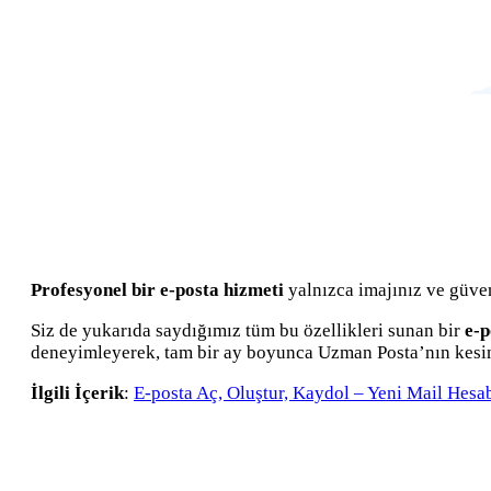
Profesyonel bir e-posta hizmeti
yalnızca imajınız ve güven
Siz de yukarıda saydığımız tüm bu özellikleri sunan bir
e-p
deneyimleyerek, tam bir ay boyunca Uzman Posta’nın kesint
İ
lgili İçerik
:
E-posta Aç, Oluştur, Kaydol – Yeni Mail Hesabı