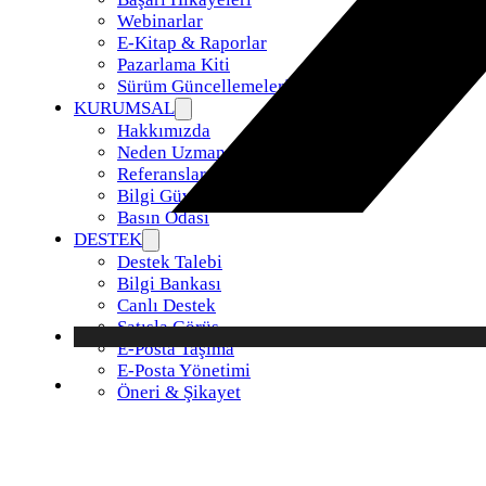
Webinarlar
E-Kitap & Raporlar
Pazarlama Kiti
Sürüm Güncellemeleri
KURUMSAL
Hakkımızda
Neden Uzman Posta
Referanslar
Bilgi Güvenliği Politikamız
Basın Odası
DESTEK
Destek Talebi
Bilgi Bankası
Canlı Destek
Satışla Görüş
E-Posta Taşıma
E-Posta Yönetimi
Öneri & Şikayet