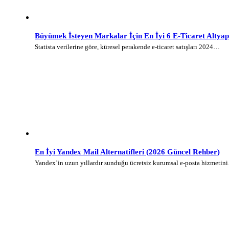
Büyümek İsteyen Markalar İçin En İyi 6 E-Ticaret Altyap
Statista verilerine göre, küresel perakende e-ticaret satışları 2024…
En İyi Yandex Mail Alternatifleri (2026 Güncel Rehber)
Yandex’in uzun yıllardır sunduğu ücretsiz kurumsal e-posta hizmetin