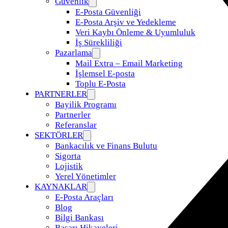
Güvenlik
E-Posta Güvenliği
E-Posta Arşiv ve Yedekleme
Veri Kaybı Önleme & Uyumluluk
İş Sürekliliği
Pazarlama
Mail Extra – Email Marketing
İşlemsel E-posta
Toplu E-Posta
PARTNERLER
Bayilik Programı
Partnerler
Referanslar
SEKTÖRLER
Bankacılık ve Finans Bulutu
Sigorta
Lojistik
Yerel Yönetimler
KAYNAKLAR
E-Posta Araçları
Blog
Bilgi Bankası
Başarı Hikayeleri