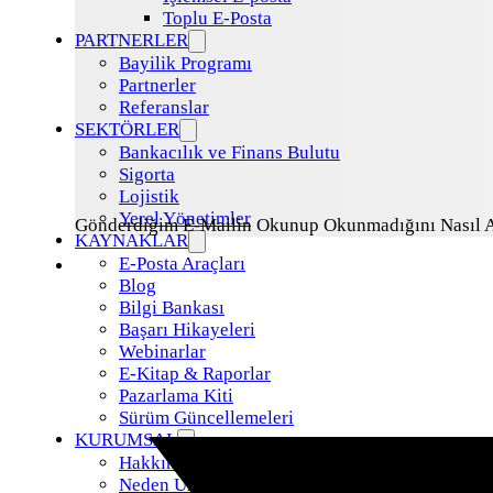
Toplu E-Posta
PARTNERLER
Bayilik Programı
Partnerler
Referanslar
SEKTÖRLER
Bankacılık ve Finans Bulutu
Sigorta
Lojistik
Yerel Yönetimler
Gönderdiğim E-Mailin Okunup Okunmadığını Nasıl 
KAYNAKLAR
E-Posta Araçları
Blog
Bilgi Bankası
Başarı Hikayeleri
Webinarlar
E-Kitap & Raporlar
Pazarlama Kiti
Sürüm Güncellemeleri
KURUMSAL
Hakkımızda
Neden Uzman Posta