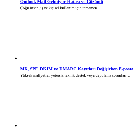
Outlook Mail Gelmiyor Hatası ve Çözümü
Çoğu insan, iş ve kişisel kullanım için tamamen…
MX, SPF, DKIM ve DMARC Kayıtları Değişirken E-posta 
Yüksek maliyetler, yetersiz teknik destek veya depolama sorunları…