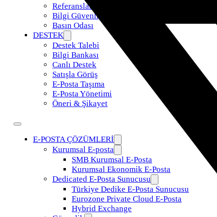
Referanslar
Bilgi Güvenliği Politikamız
Basın Odası
DESTEK
Destek Talebi
Bilgi Bankası
Canlı Destek
Satışla Görüş
E-Posta Taşıma
E-Posta Yönetimi
Öneri & Şikayet
E-POSTA ÇÖZÜMLERİ
Kurumsal E-posta
SMB Kurumsal E-Posta
Kurumsal Ekonomik E-Posta
Dedicated E-Posta Sunucusu
Türkiye Dedike E-Posta Sunucusu
Eurozone Private Cloud E-Posta
Hybrid Exchange