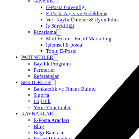
Güvenlik
E-Posta Güvenliği
E-Posta Arşiv ve Yedekleme
Veri Kaybı Önleme & Uyumluluk
İş Sürekliliği
Pazarlama
Mail Extra – Email Marketing
İşlemsel E-posta
Toplu E-Posta
PARTNERLER
Bayilik Programı
Partnerler
Referanslar
SEKTÖRLER
Bankacılık ve Finans Bulutu
Sigorta
Lojistik
Yerel Yönetimler
KAYNAKLAR
E-Posta Araçları
Blog
Bilgi Bankası
Başarı Hikayeleri