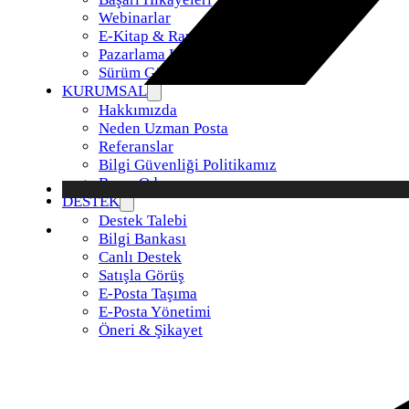
Webinarlar
E-Kitap & Raporlar
Pazarlama Kiti
Sürüm Güncellemeleri
KURUMSAL
Hakkımızda
Neden Uzman Posta
Referanslar
Bilgi Güvenliği Politikamız
Basın Odası
DESTEK
Destek Talebi
Bilgi Bankası
Canlı Destek
Satışla Görüş
E-Posta Taşıma
E-Posta Yönetimi
Öneri & Şikayet