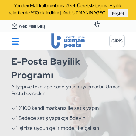
Yandex Mail kullanıcılarına özel: Ücretsiz taşıma + yıllık
paketlerde %10 ek indirim | Kod: UZMANINAGEC
Keşfet
Web Mail Giriş
GİRİŞ
E-Posta Bayilik
Programı
Altyapı ve teknik personel yatırımı yapmadan Uzman
Posta bayisi olun.
%100 kendi markanız ile satış yapın
Sadece satış yaptıkça ödeyin
İşinize uygun gelir modeli ile çalışın