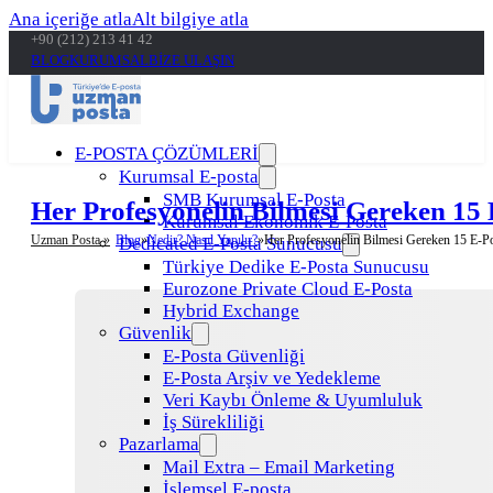
Ana içeriğe atla
Alt bilgiye atla
+90 (212) 213 41 42
BLOG
KURUMSAL
BİZE ULAŞIN
E-POSTA ÇÖZÜMLERİ
Kurumsal E-posta
SMB Kurumsal E-Posta
Her Profesyonelin Bilmesi Gereken 15
Kurumsal Ekonomik E-Posta
Uzman Posta »
Blog
Nedir? Nasıl Yapılır?
Her Profesyonelin Bilmesi Gereken 15 E-P
Dedicated E-Posta Sunucusu
Türkiye Dedike E-Posta Sunucusu
Eurozone Private Cloud E-Posta
Hybrid Exchange
Güvenlik
E-Posta Güvenliği
E-Posta Arşiv ve Yedekleme
Veri Kaybı Önleme & Uyumluluk
İş Sürekliliği
Pazarlama
Mail Extra – Email Marketing
İşlemsel E-posta