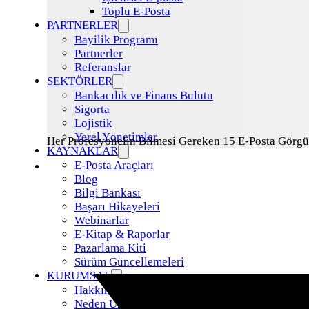
Toplu E-Posta
PARTNERLER
Bayilik Programı
Partnerler
Referanslar
SEKTÖRLER
Bankacılık ve Finans Bulutu
Sigorta
Lojistik
Yerel Yönetimler
Her Profesyonelin Bilmesi Gereken 15 E-Posta Görgü
KAYNAKLAR
E-Posta Araçları
Blog
Bilgi Bankası
Başarı Hikayeleri
Webinarlar
E-Kitap & Raporlar
Pazarlama Kiti
Sürüm Güncellemeleri
KURUMSAL
Hakkımızda
Neden Uzman Posta