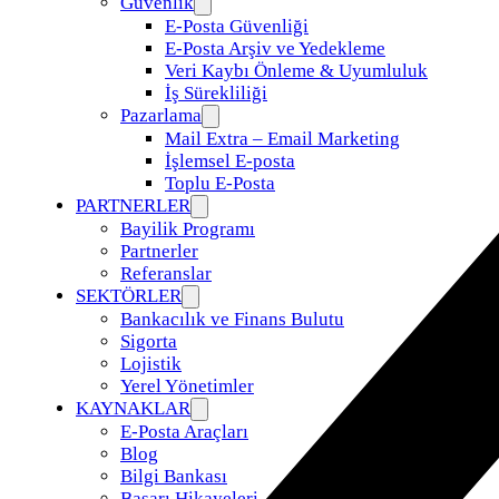
Güvenlik
E-Posta Güvenliği
E-Posta Arşiv ve Yedekleme
Veri Kaybı Önleme & Uyumluluk
İş Sürekliliği
Pazarlama
Mail Extra – Email Marketing
İşlemsel E-posta
Toplu E-Posta
PARTNERLER
Bayilik Programı
Partnerler
Referanslar
SEKTÖRLER
Bankacılık ve Finans Bulutu
Sigorta
Lojistik
Yerel Yönetimler
KAYNAKLAR
E-Posta Araçları
Blog
Bilgi Bankası
Başarı Hikayeleri