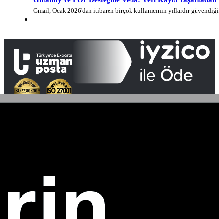
Gmail, Ocak 2026'dan itibaren birçok kullanıcının yıllardır güvendi