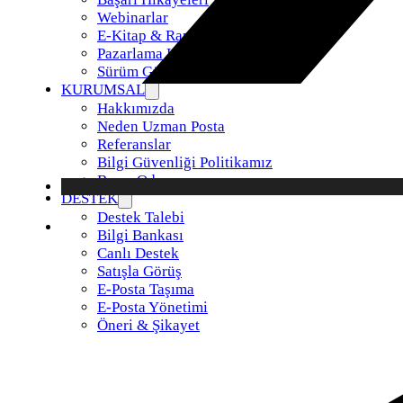
Webinarlar
E-Kitap & Raporlar
Pazarlama Kiti
Sürüm Güncellemeleri
KURUMSAL
Hakkımızda
Neden Uzman Posta
Referanslar
Bilgi Güvenliği Politikamız
Basın Odası
DESTEK
Destek Talebi
Bilgi Bankası
Canlı Destek
Satışla Görüş
E-Posta Taşıma
E-Posta Yönetimi
Öneri & Şikayet