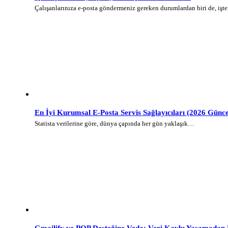
Çalışanlarınıza e-posta göndermeniz gereken durumlardan biri de, iş
En İyi Kurumsal E-Posta Servis Sağlayıcıları (2026 Günce
Statista verilerine göre, dünya çapında her gün yaklaşık…
Gmailify ve POP Desteğine Veda: Veri Kaybı Yaşamadan E-