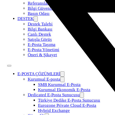
Referanslar
Bilgi Güvenliği Politikamız
Basın Odası
DESTEK
Destek Talebi
Bilgi Bankası
Canlı Destek
Satışla Görüş
E-Posta Taşıma
E-Posta Yönetimi
Öneri & Şikayet
E-POSTA ÇÖZÜMLERİ
Kurumsal E-posta
SMB Kurumsal E-Posta
Kurumsal Ekonomik E-Posta
Dedicated E-Posta Sunucusu
Türkiye Dedike E-Posta Sunucusu
Eurozone Private Cloud E-Posta
Hybrid Exchange