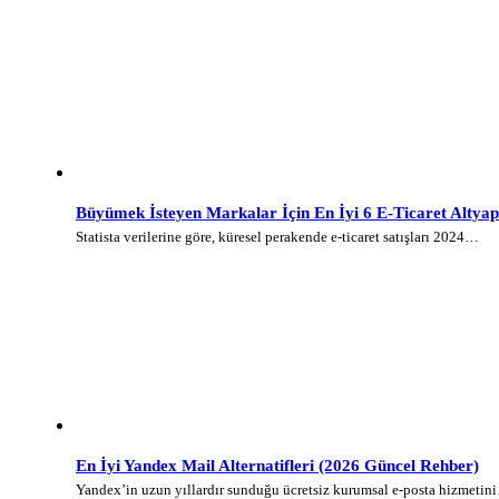
Büyümek İsteyen Markalar İçin En İyi 6 E-Ticaret Altyap
Statista verilerine göre, küresel perakende e-ticaret satışları 2024…
En İyi Yandex Mail Alternatifleri (2026 Güncel Rehber)
Yandex’in uzun yıllardır sunduğu ücretsiz kurumsal e-posta hizmetin