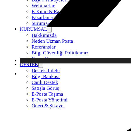
Webinarlar
E-Kitap & Raporlar
Pazarlama Kiti
Sürüm Güncellemeleri
KURUMSAL
Hakkımızda
Neden Uzman Posta
Referanslar
Bilgi Güvenliği Politikamız
Basın Odası
DESTEK
Destek Talebi
Bilgi Bankası
Canlı Destek
Satışla Görüş
E-Posta Taşıma
E-Posta Yönetimi
Öneri & Şikayet