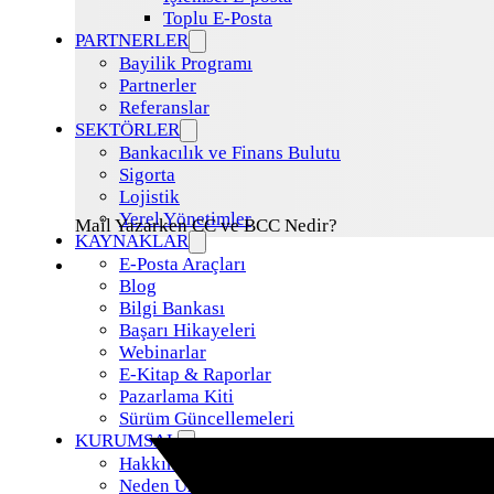
Toplu E-Posta
PARTNERLER
Bayilik Programı
Partnerler
Referanslar
SEKTÖRLER
Bankacılık ve Finans Bulutu
Sigorta
Lojistik
Yerel Yönetimler
Mail Yazarken CC ve BCC Nedir?
KAYNAKLAR
E-Posta Araçları
Blog
Bilgi Bankası
Başarı Hikayeleri
Webinarlar
E-Kitap & Raporlar
Pazarlama Kiti
Sürüm Güncellemeleri
KURUMSAL
Hakkımızda
Neden Uzman Posta