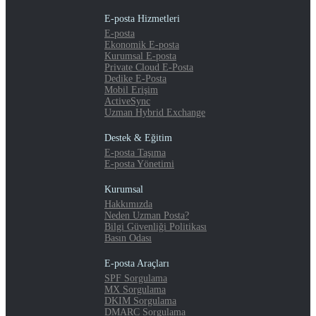
E-posta Hizmetleri
E-posta
Ekonomik E-posta
Kurumsal E-posta
Private Cloud E-Posta
Dedike E-Posta
Mobil Erişim
ActiveSync
Uzman Hybrid Exchange
Destek & Eğitim
E-posta Taşıma
E-posta Yönetimi
Kurumsal
Hakkımızda
Neden Uzman Posta?
Bilgi Güvenliği Politikası
Basın Odası
E-posta Araçları
SPF Sorgulama
MX Sorgulama
DKIM Sorgulama
DMARC Sorgulama