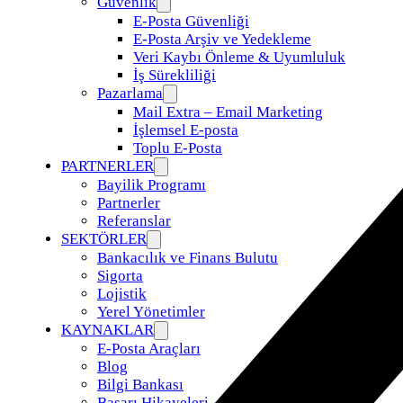
Güvenlik
E-Posta Güvenliği
E-Posta Arşiv ve Yedekleme
Veri Kaybı Önleme & Uyumluluk
İş Sürekliliği
Pazarlama
Mail Extra – Email Marketing
İşlemsel E-posta
Toplu E-Posta
PARTNERLER
Bayilik Programı
Partnerler
Referanslar
SEKTÖRLER
Bankacılık ve Finans Bulutu
Sigorta
Lojistik
Yerel Yönetimler
KAYNAKLAR
E-Posta Araçları
Blog
Bilgi Bankası
Başarı Hikayeleri