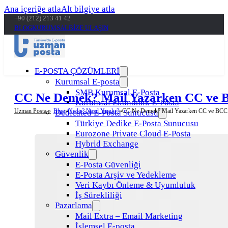
Ana içeriğe atla
Alt bilgiye atla
+90 (212) 213 41 42
BLOG
KURUMSAL
BİZE ULAŞIN
E-POSTA ÇÖZÜMLERİ
Kurumsal E-posta
SMB Kurumsal E-Posta
CC Ne Demek? Mail Yazarken CC ve BC
Kurumsal Ekonomik E-Posta
Uzman Posta »
Blog
Nedir? Nasıl Yapılır?
CC Ne Demek? Mail Yazarken CC ve BCC N
Dedicated E-Posta Sunucusu
Türkiye Dedike E-Posta Sunucusu
Eurozone Private Cloud E-Posta
Hybrid Exchange
Güvenlik
E-Posta Güvenliği
E-Posta Arşiv ve Yedekleme
Veri Kaybı Önleme & Uyumluluk
İş Sürekliliği
Pazarlama
Mail Extra – Email Marketing
İşlemsel E-posta