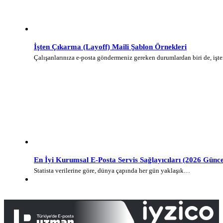
İşten Çıkarma (Layoff) Maili Şablon Örnekleri
Çalışanlarınıza e-posta göndermeniz gereken durumlardan biri de, iş
En İyi Kurumsal E-Posta Servis Sağlayıcıları (2026 Günce
Statista verilerine göre, dünya çapında her gün yaklaşık…