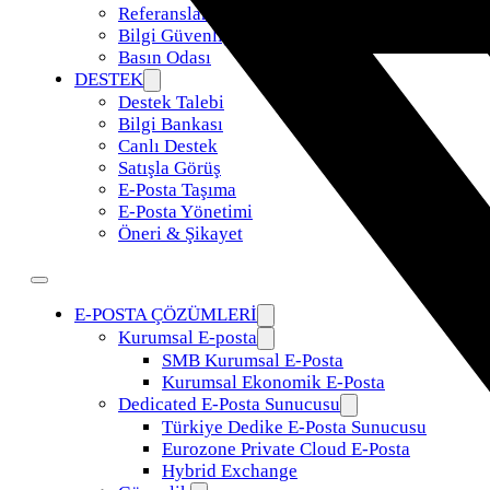
Referanslar
Bilgi Güvenliği Politikamız
Basın Odası
DESTEK
Destek Talebi
Bilgi Bankası
Canlı Destek
Satışla Görüş
E-Posta Taşıma
E-Posta Yönetimi
Öneri & Şikayet
E-POSTA ÇÖZÜMLERİ
Kurumsal E-posta
SMB Kurumsal E-Posta
Kurumsal Ekonomik E-Posta
Dedicated E-Posta Sunucusu
Türkiye Dedike E-Posta Sunucusu
Eurozone Private Cloud E-Posta
Hybrid Exchange