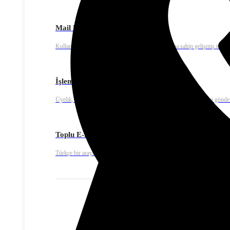
Mail Extra – E-mail Marketing
Kullanımı kolay, yüksek teslim edilebilirlik oranına sahip gelişmiş toplu
İşlemsel E-posta
Üyelik, ödeme onay ya da fatura bildirimleri gibi işlemsel e-posta gönde
Toplu E-Posta
Türkçe bir arayüze sahip kullanıcı dostu mail tasarımı ve editörü ile sadec