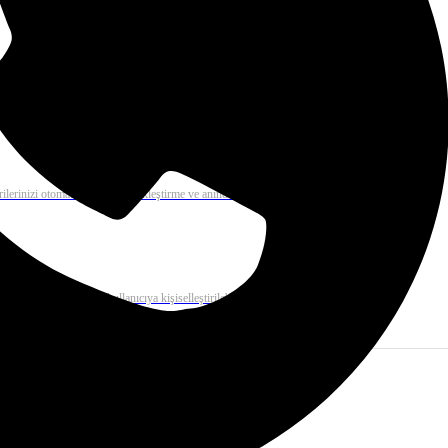
 mail çözümü ile binlerce e-postayı dakikalar içerisinde gönderiz.
rilerinizi otomatik olarak gerçekleştirme ve anında kolayca raporlama
e tek tıkla on binlerce kullanıcıya kişiselleştirilebilir e-posta gönderimi