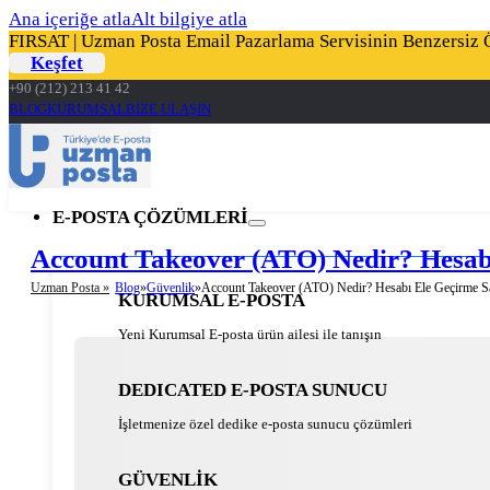
Ana içeriğe atla
Alt bilgiye atla
FIRSAT | Uzman Posta Email Pazarlama Servisinin Benzersiz Öz
Keşfet
+90 (212) 213 41 42
BLOG
KURUMSAL
BİZE ULAŞIN
E-POSTA ÇÖZÜMLERİ
Account Takeover (ATO) Nedir? Hesabı
Uzman Posta »
Blog
Güvenlik
Account Takeover (ATO) Nedir? Hesabı Ele Geçirme Sa
KURUMSAL E-POSTA
Yeni Kurumsal E-posta ürün ailesi ile tanışın
DEDICATED E-POSTA SUNUCU
İşletmenize özel dedike e-posta sunucu çözümleri
GÜVENLİK