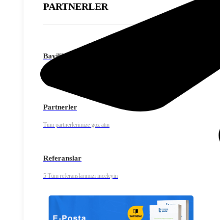
PARTNERLER
Bayilik Programı
Hiçbir yatırım yapmadan Uzman Posta bayisi olun.
Partnerler
Tüm partnerlerimize göz atın
Referanslar
5 Tüm referanslarımızı inceleyin