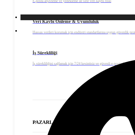
E-posta arşivleme ve yedekleme ile sıfır veri kaybı riski
Veri Kaybı Önleme & Uyumluluk
Hassas verileri korumak için endüstri standartlarına uygun güvenlik prot
İş Sürekliliği
İş sürekliliğini sağlamak için 7/24 kesintisiz ve güvenli e-posta iletişimi
PAZARLAMA ÇÖZÜMLERİ