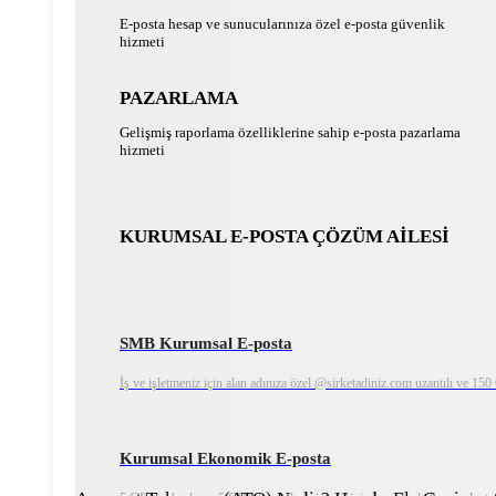
E-posta hesap ve sunucularınıza özel e-posta güvenlik
hizmeti
PAZARLAMA
Gelişmiş raporlama özelliklerine sahip e-posta pazarlama
hizmeti
KURUMSAL E-POSTA ÇÖZÜM AİLESİ
SMB Kurumsal E-posta
İş ve işletmeniz için alan adınıza özel @sirketadiniz.com uzantılı ve 15
Kurumsal Ekonomik E-posta