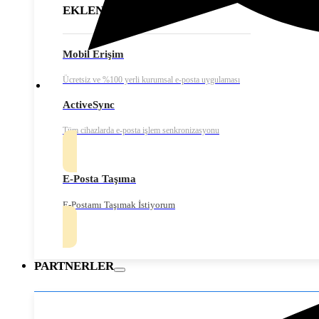
EKLENTİLER
Mobil Erişim
Ücretsiz ve %100 yerli kurumsal e-posta uygulaması
ActiveSync
Tüm cihazlarda e-posta işlem senkronizasyonu
E-Posta Taşıma
E-Postamı Taşımak İstiyorum
PARTNERLER