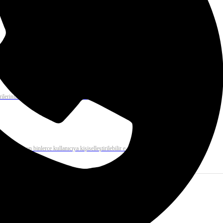
 mail çözümü ile binlerce e-postayı dakikalar içerisinde gönderiz.
rilerinizi otomatik olarak gerçekleştirme ve anında kolayca raporlama
e tek tıkla on binlerce kullanıcıya kişiselleştirilebilir e-posta gönderimi