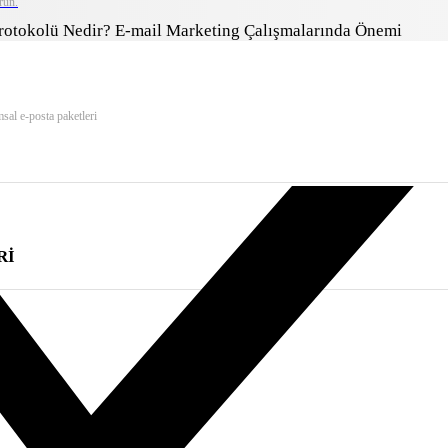
run.
Protokolü Nedir? E-mail Marketing Çalışmalarında Önemi
msal e-posta paketleri
Rİ