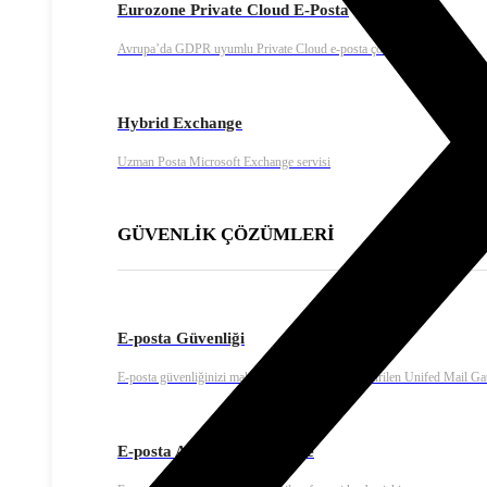
Eurozone Private Cloud E-Posta
Avrupa’da GDPR uyumlu Private Cloud e-posta çözümü
Hybrid Exchange
Uzman Posta Microsoft Exchange servisi
GÜVENLİK ÇÖZÜMLERİ
E-posta Güvenliği
E-posta güvenliğinizi maksimum olması için geliştirilen Unifed Mail G
E-posta Arşiv ve Yedekleme