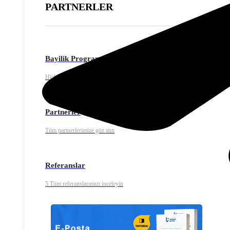
PARTNERLER
Bayilik Programı
Hiçbir yatırım yapmadan Uzman Posta bayisi olun.
Partnerler
Tüm partnerlerimize göz atın
Referanslar
5 Tüm referanslarımızı inceleyin