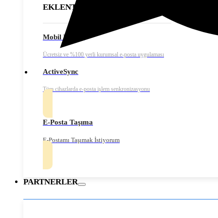
EKLENTİLER
Mobil Erişim
Ücretsiz ve %100 yerli kurumsal e-posta uygulaması
ActiveSync
Tüm cihazlarda e-posta işlem senkronizasyonu
E-Posta Taşıma
E-Postamı Taşımak İstiyorum
PARTNERLER