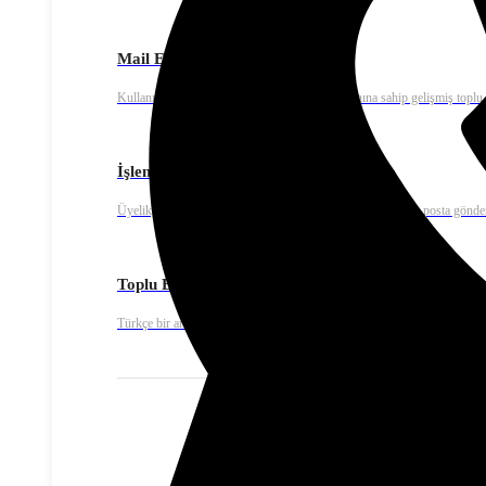
Mail Extra – E-mail Marketing
Kullanımı kolay, yüksek teslim edilebilirlik oranına sahip gelişmiş toplu
İşlemsel E-posta
Üyelik, ödeme onay ya da fatura bildirimleri gibi işlemsel e-posta gönde
Toplu E-Posta
Türkçe bir arayüze sahip kullanıcı dostu mail tasarımı ve editörü ile sadec