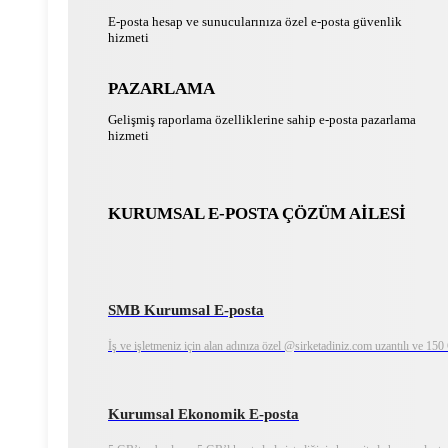
E-posta hesap ve sunucularınıza özel e-posta güvenlik
hizmeti
PAZARLAMA
Gelişmiş raporlama özelliklerine sahip e-posta pazarlama
hizmeti
KURUMSAL E-POSTA ÇÖZÜM AİLESİ
SMB Kurumsal E-posta
İş ve işletmeniz için alan adınıza özel @sirketadiniz.com uzantılı ve 15
Kurumsal Ekonomik E-posta