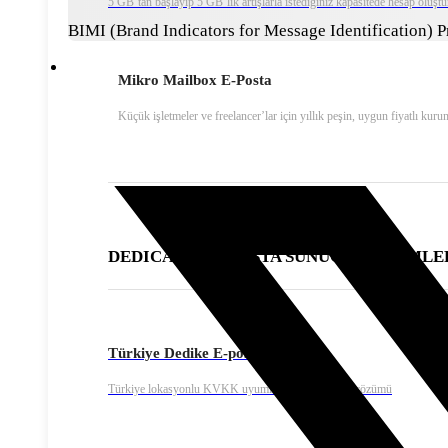
5 GB’tan başlayıp 5 GB’lık artışlarla istediğiniz kapasitede hesap oluştu
BIMI (Brand Indicators for Message Identification) 
Mikro Mailbox E-Posta
Küçük işletmeler ve freelancer’lar için yıllık peşin, uygun fiyatlı kuru
DEDICATED E-POSTA SUNUCU ÇÖZÜMLE
Türkiye Dedike E-posta Sunucusu
Türkiye lokasyonlu KVKK uyumlu Dedike e-posta çözümü