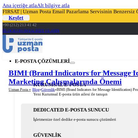
Ana içeriğe atla
Alt bilgiye atla
FIRSAT | Uzman Posta Email Pazarlama Servisinin Benzersiz Öz
Keşfet
+90 (212) 213 41 42
BLOG
KURUMSAL
BİZE ULAŞIN
E-POSTA ÇÖZÜMLERİ
BIMI (Brand Indicators for Message Id
Marketing Çalışmalarında Önemi
KURUMSAL E-POSTA
Uzman Posta »
Blog
Güvenlik
BIMI (Brand Indicators for Message Identification) Pro
Yeni Kurumsal E-posta ürün ailesi ile tanışın
DEDICATED E-POSTA SUNUCU
İşletmenize özel dedike e-posta sunucu çözümleri
GÜVENLİK