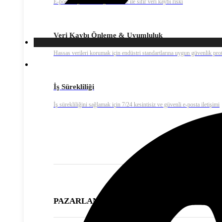
E-posta arşivleme ve yedekleme ile sıfır veri kaybı riski
Veri Kaybı Önleme & Uyumluluk
Hassas verileri korumak için endüstri standartlarına uygun güvenlik prot
İş Sürekliliği
İş sürekliliğini sağlamak için 7/24 kesintisiz ve güvenli e-posta iletişimi
PAZARLAMA ÇÖZÜMLERİ