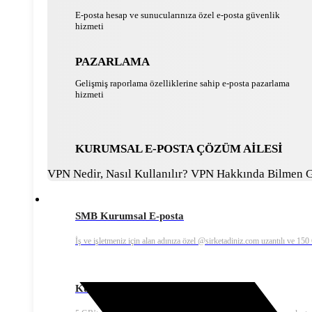
E-posta hesap ve sunucularınıza özel e-posta güvenlik
hizmeti
PAZARLAMA
Gelişmiş raporlama özelliklerine sahip e-posta pazarlama
hizmeti
KURUMSAL E-POSTA ÇÖZÜM AİLESİ
VPN Nedir, Nasıl Kullanılır? VPN Hakkında Bilmen 
SMB Kurumsal E-posta
İş ve işletmeniz için alan adınıza özel @sirketadiniz.com uzantılı ve 15
Kurumsal Ekonomik E-posta