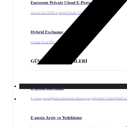
Eurozone Private Cloud E-Posta
Avrupa’da GDPR uyumlu Private Cloud e-posta çözümü
Hybrid Exchange
Uzman Posta Microsoft Exchange servisi
GÜVENLİK ÇÖZÜMLERİ
E-posta Güvenliği
E-posta güvenliğinizi maksimum olması için geliştirilen Unifed Mail G
E-posta Arşiv ve Yedekleme