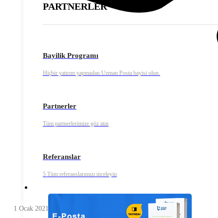
PARTNERLER
Bayilik Programı
Hiçbir yatırım yapmadan Uzman Posta bayisi olun.
Partnerler
Tüm partnerlerimize göz atın
Referanslar
5 Tüm referanslarımızı inceleyin
1 Ocak 2021