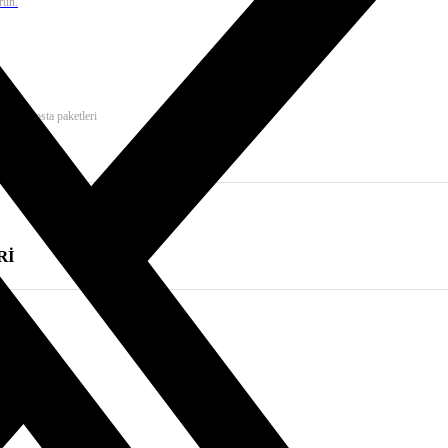
run.
msal e-posta paketleri
Rİ