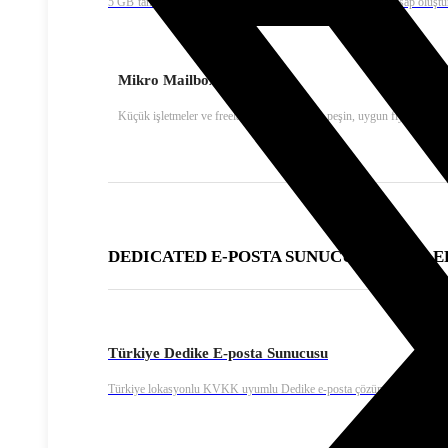
5 GB’tan başlayıp 5 GB’lık artışlarla istediğiniz kapasitede hesap oluştu
Mikro Mailbox E-Posta
Küçük işletmeler ve freelancer’lar için yıllık peşin, uygun fiyatlı kuru
DEDICATED E-POSTA SUNUCU ÇÖZÜMLE
Türkiye Dedike E-posta Sunucusu
Türkiye lokasyonlu KVKK uyumlu Dedike e-posta çözümü