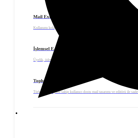
Mail Extra – E-mail Marketing
Kullanımı kolay, yüksek teslim edilebilirlik oranına sahip gelişmiş toplu
İşlemsel E-posta
Üyelik, ödeme onay ya da fatura bildirimleri gibi işlemsel e-posta gönde
Toplu E-Posta
Türkçe bir arayüze sahip kullanıcı dostu mail tasarımı ve editörü ile sadec