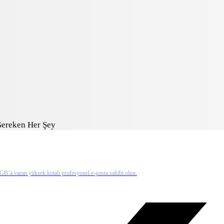
Gereken Her Şey
0 GB’a varan yüksek kotalı profesyonel e-posta sahibi olun.