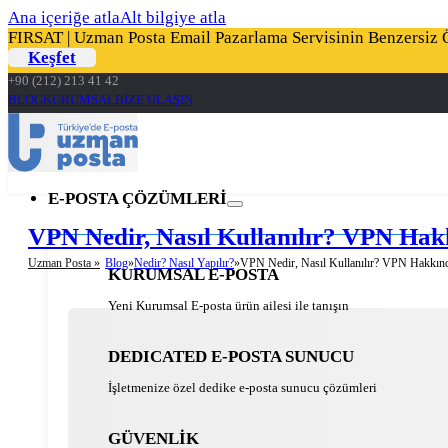
Ana içeriğe atla
Alt bilgiye atla
FIRSAT | Uzman Posta Email Pazarlama Servisinin Benzersiz Öz
Keşfet
+90 (212) 213 41 42
BLOG
KURUMSAL
BİZE ULAŞIN
E-POSTA ÇÖZÜMLERİ
VPN Nedir, Nasıl Kullanılır? VPN Ha
Uzman Posta »
Blog
Nedir? Nasıl Yapılır?
VPN Nedir, Nasıl Kullanılır? VPN Hakkın
KURUMSAL E-POSTA
Yeni Kurumsal E-posta ürün ailesi ile tanışın
DEDICATED E-POSTA SUNUCU
İşletmenize özel dedike e-posta sunucu çözümleri
GÜVENLİK