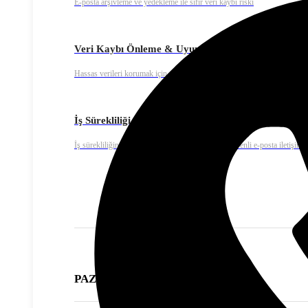
E-posta arşivleme ve yedekleme ile sıfır veri kaybı riski
Veri Kaybı Önleme & Uyumluluk
Hassas verileri korumak için endüstri standartlarına uygun güvenlik prot
İş Sürekliliği
İş sürekliliğini sağlamak için 7/24 kesintisiz ve güvenli e-posta iletişimi
PAZARLAMA ÇÖZÜMLERİ