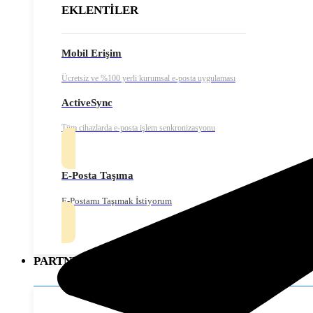
EKLENTİLER
Mobil Erişim
Ücretsiz ve %100 yerli kurumsal e-posta uygulaması
ActiveSync
Tüm cihazlarda e-posta işlem senkronizasyonu
E-Posta Taşıma
E-Postamı Taşımak İstiyorum
PARTNERLER