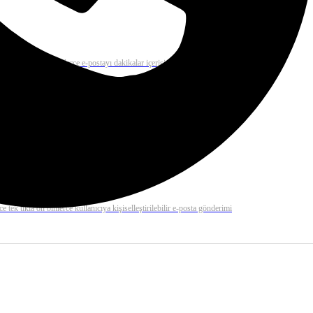
 mail çözümü ile binlerce e-postayı dakikalar içerisinde gönderiz.
rilerinizi otomatik olarak gerçekleştirme ve anında kolayca raporlama
e tek tıkla on binlerce kullanıcıya kişiselleştirilebilir e-posta gönderimi