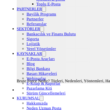
Toplu E-Posta
PARTNERLER
Bayilik Programı
Partnerler
Referanslar
SEKTÖRLER
Bankacılık ve Finans Bulutu
Sigorta
Lojistik
Yerel Yönetimler
KAYNAKLAR
E-Posta Araçları
Blog
Bilgi Bankası
Başarı Hikayeleri
Webinarlar
Brute Force Nedir? Türleri, Nedenleri, Yöntemleri, H
E-Kitap & Raporlar
Pazarlama Kiti
Sürüm Güncellemeleri
KURUMSAL
Hakkımızda
Neden Uzman Posta