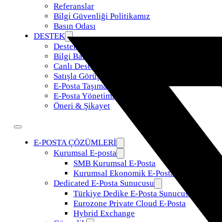
Referanslar
Bilgi Güvenliği Politikamız
Basın Odası
DESTEK
Destek Talebi
Bilgi Bankası
Canlı Destek
Satışla Görüş
E-Posta Taşıma
E-Posta Yönetimi
Öneri & Şikayet
E-POSTA ÇÖZÜMLERİ
Kurumsal E-posta
SMB Kurumsal E-Posta
Kurumsal Ekonomik E-Posta
Dedicated E-Posta Sunucusu
Türkiye Dedike E-Posta Sunucusu
Eurozone Private Cloud E-Posta
Hybrid Exchange