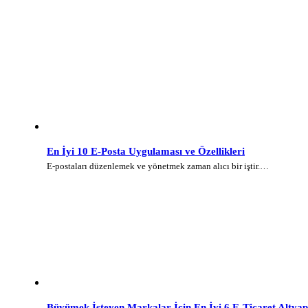
En İyi 10 E-Posta Uygulaması ve Özellikleri
E-postaları düzenlemek ve yönetmek zaman alıcı bir iştir.…
Büyümek İsteyen Markalar İçin En İyi 6 E-Ticaret Altyap