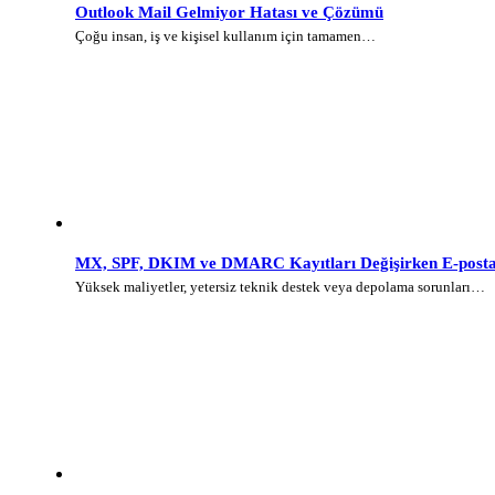
Outlook Mail Gelmiyor Hatası ve Çözümü
Çoğu insan, iş ve kişisel kullanım için tamamen…
MX, SPF, DKIM ve DMARC Kayıtları Değişirken E-posta 
Yüksek maliyetler, yetersiz teknik destek veya depolama sorunları…