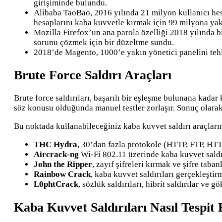
girişiminde bulundu.
Alibaba TaoBao, 2016 yılında 21 milyon kullanıcı hesa
hesaplarını kaba kuvvetle kırmak için 99 milyona yakın
Mozilla Firefox’un ana parola özelliği 2018 yılında bi
sorunu çözmek için bir düzeltme sundu.
2018’de Magento, 1000’e yakın yönetici panelini tehl
Brute Force Saldırı Araçları
Brute force saldırıları, başarılı bir eşleşme bulunana kadar 
söz konusu olduğunda manuel testler zorlaşır. Sonuç olarak
Bu noktada kullanabileceğiniz kaba kuvvet saldırı araçların
THC Hydra
, 30’dan fazla protokole (HTTP, FTP, HTTP
Aircrack-ng
Wi-Fi 802.11 üzerinde kaba kuvvet saldır
John the Ripper
, zayıf şifreleri kırmak ve şifre tab
Rainbow Crack
, kaba kuvvet saldırıları gerçekleşti
L0phtCrack
, sözlük saldırıları, hibrit saldırılar ve 
Kaba Kuvvet Saldırıları Nasıl Tespit 