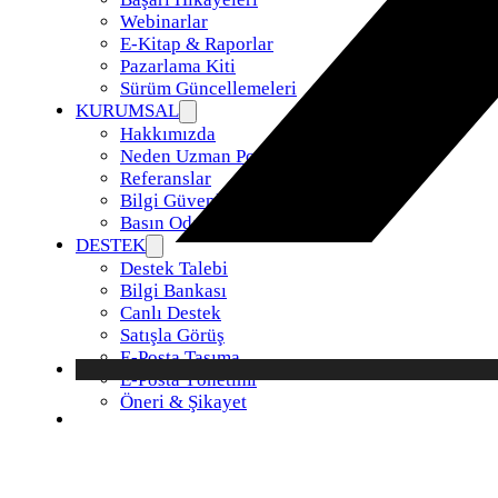
Webinarlar
E-Kitap & Raporlar
Pazarlama Kiti
Sürüm Güncellemeleri
KURUMSAL
Hakkımızda
Neden Uzman Posta
Referanslar
Bilgi Güvenliği Politikamız
Basın Odası
DESTEK
Destek Talebi
Bilgi Bankası
Canlı Destek
Satışla Görüş
E-Posta Taşıma
E-Posta Yönetimi
Öneri & Şikayet