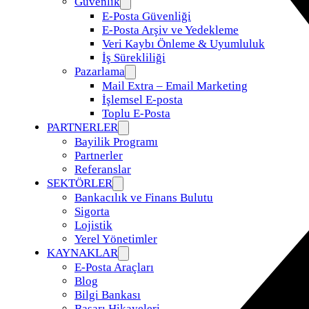
Güvenlik
E-Posta Güvenliği
E-Posta Arşiv ve Yedekleme
Veri Kaybı Önleme & Uyumluluk
İş Sürekliliği
Pazarlama
Mail Extra – Email Marketing
İşlemsel E-posta
Toplu E-Posta
PARTNERLER
Bayilik Programı
Partnerler
Referanslar
SEKTÖRLER
Bankacılık ve Finans Bulutu
Sigorta
Lojistik
Yerel Yönetimler
KAYNAKLAR
E-Posta Araçları
Blog
Bilgi Bankası
Başarı Hikayeleri