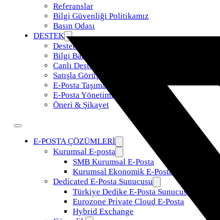
Referanslar
Bilgi Güvenliği Politikamız
Basın Odası
DESTEK
Destek Talebi
Bilgi Bankası
Canlı Destek
Satışla Görüş
E-Posta Taşıma
E-Posta Yönetimi
Öneri & Şikayet
E-POSTA ÇÖZÜMLERİ
Kurumsal E-posta
SMB Kurumsal E-Posta
Kurumsal Ekonomik E-Posta
Dedicated E-Posta Sunucusu
Türkiye Dedike E-Posta Sunucusu
Eurozone Private Cloud E-Posta
Hybrid Exchange