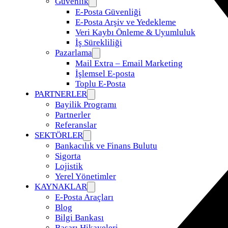
Güvenlik
E-Posta Güvenliği
E-Posta Arşiv ve Yedekleme
Veri Kaybı Önleme & Uyumluluk
İş Sürekliliği
Pazarlama
Mail Extra – Email Marketing
İşlemsel E-posta
Toplu E-Posta
PARTNERLER
Bayilik Programı
Partnerler
Referanslar
SEKTÖRLER
Bankacılık ve Finans Bulutu
Sigorta
Lojistik
Yerel Yönetimler
KAYNAKLAR
E-Posta Araçları
Blog
Bilgi Bankası
Başarı Hikayeleri