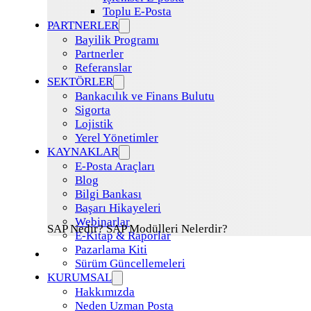
Toplu E-Posta
PARTNERLER
Bayilik Programı
Partnerler
Referanslar
SEKTÖRLER
Bankacılık ve Finans Bulutu
Sigorta
Lojistik
Yerel Yönetimler
KAYNAKLAR
E-Posta Araçları
Blog
Bilgi Bankası
Başarı Hikayeleri
Webinarlar
SAP Nedir? SAP Modülleri Nelerdir?
E-Kitap & Raporlar
Pazarlama Kiti
Sürüm Güncellemeleri
KURUMSAL
Hakkımızda
Neden Uzman Posta