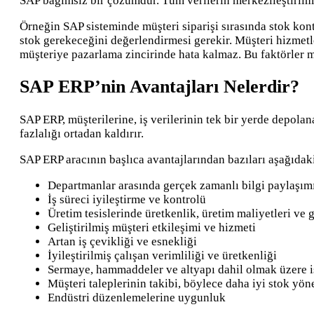
SAP bağımsız bir çözümdür. Tüm verilerin merkezileştirilmes
Örneğin SAP sisteminde müşteri siparişi sırasında stok kont
stok gerekeceğini değerlendirmesi gerekir. Müşteri hizmetler
müşteriye pazarlama zincirinde hata kalmaz. Bu faktörler m
SAP ERP’nin Avantajları Nelerdir?
SAP ERP, müşterilerine, iş verilerinin tek bir yerde depolana
fazlalığı ortadan kaldırır.
SAP ERP aracının başlıca avantajlarından bazıları aşağıdakil
Departmanlar arasında gerçek zamanlı bilgi paylaşım
İş süreci iyileştirme ve kontrolü
Üretim tesislerinde üretkenlik, üretim maliyetleri ve
Geliştirilmiş müşteri etkileşimi ve hizmeti
Artan iş çevikliği ve esnekliği
İyileştirilmiş çalışan verimliliği ve üretkenliği
Sermaye, hammaddeler ve altyapı dahil olmak üzere iş
Müşteri taleplerinin takibi, böylece daha iyi stok yö
Endüstri düzenlemelerine uygunluk