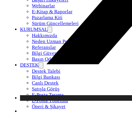
Webinarlar
E-Kitap & Raporlar
Pazarlama Kiti
Sürüm Güncellemeleri
KURUMSAL
Hakkımızda
Neden Uzman Posta
Referanslar
Bilgi Güvenliği Politikamız
Basın Odası
DESTEK
Destek Talebi
Bilgi Bankası
Canlı Destek
Satışla Görüş
E-Posta Taşıma
E-Posta Yönetimi
Öneri & Şikayet