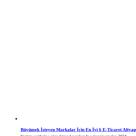
Büyümek İsteyen Markalar İçin En İyi 6 E-Ticaret Altyap