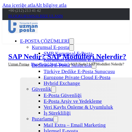
Ana içeriğe atla
Alt bilgiye atla
+90 (212) 213 41 42
BLOG
KURUMSAL
BİZE ULAŞIN
E-POSTA ÇÖZÜMLERİ
Kurumsal E-posta
SMB Kurumsal E-Posta
SAP Nedir? SAP Modülleri Nelerdir?
Kurumsal Ekonomik E-Posta
Uzman Posta »
Blog
Nedir? Nasıl Yapılır?
SAP Nedir? SAP Modülleri Nelerdir?
Dedicated E-Posta Sunucusu
Türkiye Dedike E-Posta Sunucusu
Eurozone Private Cloud E-Posta
Hybrid Exchange
Güvenlik
E-Posta Güvenliği
E-Posta Arşiv ve Yedekleme
Veri Kaybı Önleme & Uyumluluk
İş Sürekliliği
Pazarlama
Mail Extra – Email Marketing
İşlemsel E-posta