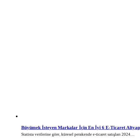
Büyümek İsteyen Markalar İçin En İyi 6 E-Ticaret Altyap
Statista verilerine göre, küresel perakende e-ticaret satışları 2024…