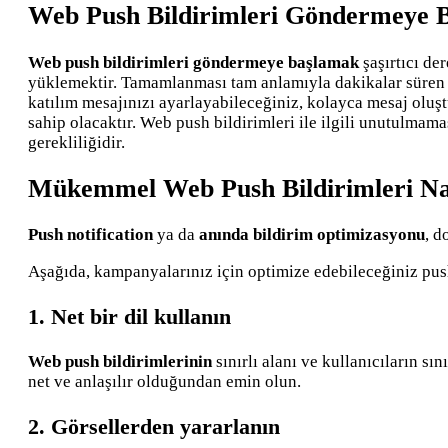
Web Push Bildirimleri Göndermeye B
Web push bildirimleri göndermeye başlamak
şaşırtıcı de
yüklemektir. Tamamlanması tam anlamıyla dakikalar süren ko
katılım mesajınızı ayarlayabileceğiniz, kolayca mesaj oluşt
sahip olacaktır. Web push bildirimleri ile ilgili unutulma
gerekliliğidir.
Mükemmel Web Push Bildirimleri Nas
Push notification
ya da
anında bildirim optimizasyonu
, d
Aşağıda, kampanyalarınız için optimize edebileceğiniz push
1. Net bir dil kullanın
Web push bildirimlerinin
sınırlı alanı ve kullanıcıların s
net ve anlaşılır olduğundan emin olun.
2. Görsellerden yararlanın