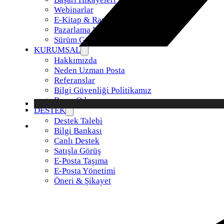
Webinarlar
E-Kitap & Raporlar
Pazarlama Kiti
Sürüm Güncellemeleri
KURUMSAL
Hakkımızda
Neden Uzman Posta
Referanslar
Bilgi Güvenliği Politikamız
Basın Odası
DESTEK
Destek Talebi
Bilgi Bankası
Canlı Destek
Satışla Görüş
E-Posta Taşıma
E-Posta Yönetimi
Öneri & Şikayet