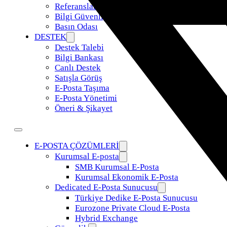
Referanslar
Bilgi Güvenliği Politikamız
Basın Odası
DESTEK
Destek Talebi
Bilgi Bankası
Canlı Destek
Satışla Görüş
E-Posta Taşıma
E-Posta Yönetimi
Öneri & Şikayet
E-POSTA ÇÖZÜMLERİ
Kurumsal E-posta
SMB Kurumsal E-Posta
Kurumsal Ekonomik E-Posta
Dedicated E-Posta Sunucusu
Türkiye Dedike E-Posta Sunucusu
Eurozone Private Cloud E-Posta
Hybrid Exchange