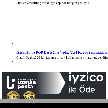
Statista verilerine göre, dünya çapında her gün yaklaşık…
Gmailify ve POP Desteğine Veda: Veri Kaybı Yaşamadan E-
Gmail, Ocak 2026'dan itibaren birçok kullanıcının yıllardır güvendi