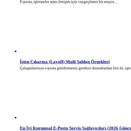
E-posta, işletmeler arası iletişim için vazgeçilmez bir araçtır.…
İşten Çıkarma (Layoff) Maili Şablon Örnekleri
Çalışanlarınıza e-posta göndermeniz gereken durumlardan biri de, iş
En İyi Kurumsal E-Posta Servis Sağlayıcıları (2026 Günce