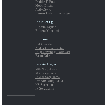
Dedike E-Posta
Mobil Erişim
ActiveSync
Uzman Hybrid Exchange
Destek & Eğitim
E-posta Taşıma
E-posta Yönetimi
Kurumsal
Hakkımızda
Neden Uzman Posta?
Bilgi Güvenliği Politikası
Basın Odası
E-posta Araçları
SPF Sorgulama
MX Sorgulama
DKIM Sorgulama
DMARC Sorgulama
NS Sorgulama
IP Sorgulama