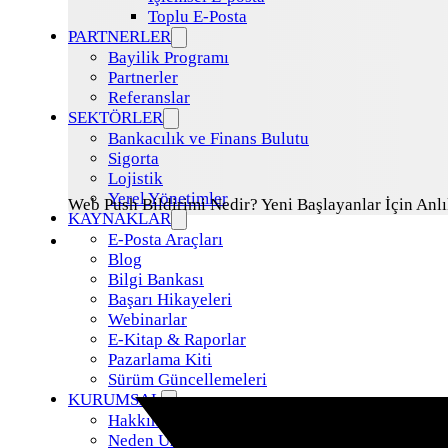
Toplu E-Posta
PARTNERLER
Bayilik Programı
Partnerler
Referanslar
SEKTÖRLER
Bankacılık ve Finans Bulutu
Sigorta
Lojistik
Yerel Yönetimler
Web Push Bildirimi Nedir? Yeni Başlayanlar İçin Anlı
KAYNAKLAR
E-Posta Araçları
Blog
Bilgi Bankası
Başarı Hikayeleri
Webinarlar
E-Kitap & Raporlar
Pazarlama Kiti
Sürüm Güncellemeleri
KURUMSAL
Hakkımızda
Neden Uzman Posta