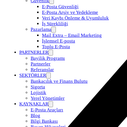
Güvenlik
E-Posta Güvenliği
E-Posta Arşiv ve Yedekleme
Veri Kaybı Önleme & Uyumluluk
İş Sürekliliği
Pazarlama
Mail Extra – Email Marketing
İşlemsel E-posta
Toplu E-Posta
PARTNERLER
Bayilik Programı
Partnerler
Referanslar
SEKTÖRLER
Bankacılık ve Finans Bulutu
Sigorta
Lojistik
Yerel Yönetimler
KAYNAKLAR
E-Posta Araçları
Blog
Bilgi Bankası
Başarı Hikayeleri