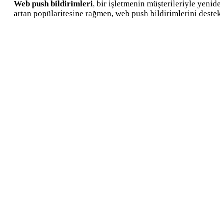
Web push bildirimleri
, bir işletmenin müşterileriyle yeni
artan popülaritesine rağmen, web push bildirimlerini deste