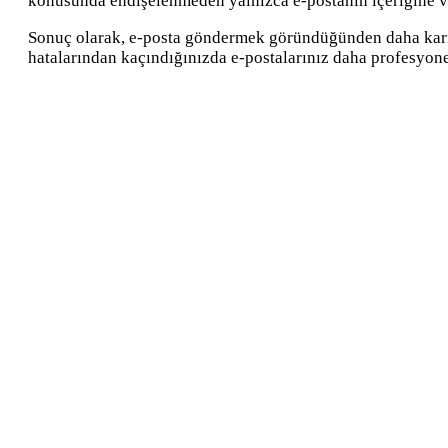
konusunda endişelenmeden yalnızca e-postanın içeriğine v
Sonuç olarak, e-posta göndermek göründüğünden daha karmaşı
hatalarından kaçındığınızda e-postalarınız daha profesyonel