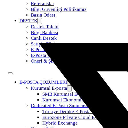
Referanslar
Bilgi Güvenliği Politikamız
Basın Odası
DESTEK
Destek Talebi
Bilgi Bankası
Canlı Destek
Satışla Görüş
E-Posta Taşıma
E-Posta Yönetimi
Öneri & Şikayet
E-POSTA ÇÖZÜMLERİ
Kurumsal E-posta
SMB Kurumsal E-Posta
Kurumsal Ekonomik E-Posta
Dedicated E-Posta Sunucusu
Türkiye Dedike E-Posta Sunucusu
Eurozone Private Cloud E-Posta
Hybrid Exchange