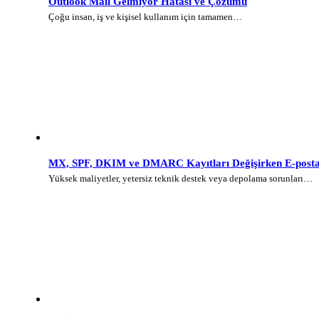
Outlook Mail Gelmiyor Hatası ve Çözümü
Çoğu insan, iş ve kişisel kullanım için tamamen…
MX, SPF, DKIM ve DMARC Kayıtları Değişirken E-posta 
Yüksek maliyetler, yetersiz teknik destek veya depolama sorunları…