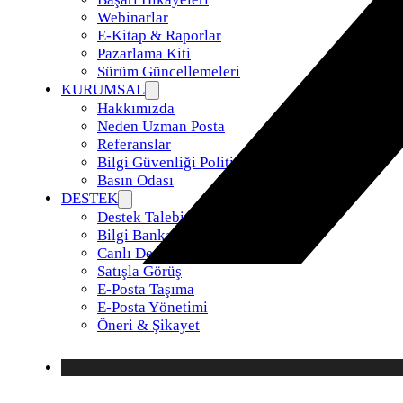
Webinarlar
E-Kitap & Raporlar
Pazarlama Kiti
Sürüm Güncellemeleri
KURUMSAL
Hakkımızda
Neden Uzman Posta
Referanslar
Bilgi Güvenliği Politikamız
Basın Odası
DESTEK
Destek Talebi
Bilgi Bankası
Canlı Destek
Satışla Görüş
E-Posta Taşıma
E-Posta Yönetimi
Öneri & Şikayet