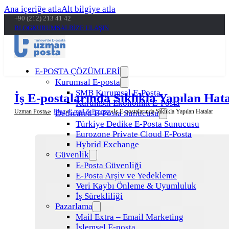
Ana içeriğe atla
Alt bilgiye atla
+90 (212) 213 41 42
BLOG
KURUMSAL
BİZE ULAŞIN
E-POSTA ÇÖZÜMLERİ
Kurumsal E-posta
SMB Kurumsal E-Posta
İş E-postalarında Sıklıkla Yapılan Hat
Kurumsal Ekonomik E-Posta
Uzman Posta »
Blog
E-mail & E-posta
İş E-postalarında Sıklıkla Yapılan Hatalar
Dedicated E-Posta Sunucusu
Türkiye Dedike E-Posta Sunucusu
Eurozone Private Cloud E-Posta
Hybrid Exchange
Güvenlik
E-Posta Güvenliği
E-Posta Arşiv ve Yedekleme
Veri Kaybı Önleme & Uyumluluk
İş Sürekliliği
Pazarlama
Mail Extra – Email Marketing
İşlemsel E-posta