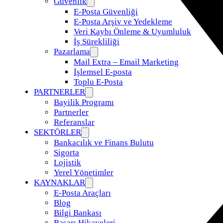
Güvenlik
E-Posta Güvenliği
E-Posta Arşiv ve Yedekleme
Veri Kaybı Önleme & Uyumluluk
İş Sürekliliği
Pazarlama
Mail Extra – Email Marketing
İşlemsel E-posta
Toplu E-Posta
PARTNERLER
Bayilik Programı
Partnerler
Referanslar
SEKTÖRLER
Bankacılık ve Finans Bulutu
Sigorta
Lojistik
Yerel Yönetimler
KAYNAKLAR
E-Posta Araçları
Blog
Bilgi Bankası
Başarı Hikayeleri