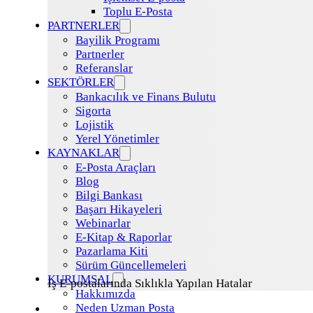
Toplu E-Posta
PARTNERLER
Bayilik Programı
Partnerler
Referanslar
SEKTÖRLER
Bankacılık ve Finans Bulutu
Sigorta
Lojistik
Yerel Yönetimler
KAYNAKLAR
E-Posta Araçları
Blog
Bilgi Bankası
Başarı Hikayeleri
Webinarlar
E-Kitap & Raporlar
Pazarlama Kiti
Sürüm Güncellemeleri
KURUMSAL
İş E-postalarında Sıklıkla Yapılan Hatalar
Hakkımızda
Neden Uzman Posta