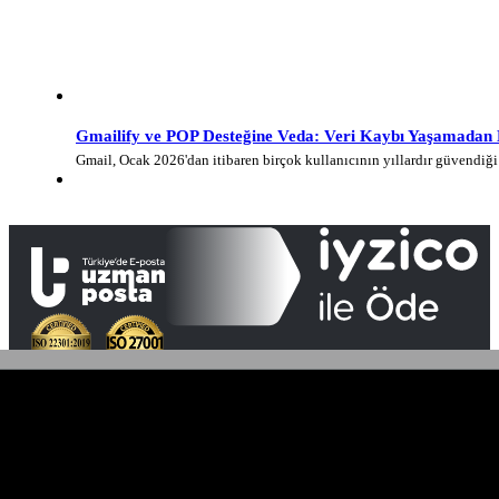
Gmailify ve POP Desteğine Veda: Veri Kaybı Yaşamadan E-
Gmail, Ocak 2026'dan itibaren birçok kullanıcının yıllardır güvendi