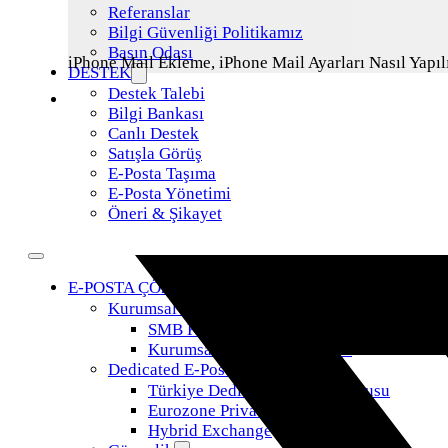
Referanslar
Bilgi Güvenliği Politikamız
Basın Odası
iPhone Mail Ekleme, iPhone Mail Ayarları Nasıl Yapıl
DESTEK
Destek Talebi
Bilgi Bankası
Canlı Destek
Satışla Görüş
E-Posta Taşıma
E-Posta Yönetimi
Öneri & Şikayet
E-POSTA ÇÖZÜMLERİ
Kurumsal E-posta
SMB Kurumsal E-Posta
Kurumsal Ekonomik E-Posta
Dedicated E-Posta Sunucusu
Türkiye Dedike E-Posta Sunucusu
Eurozone Private Cloud E-Posta
Hybrid Exchange