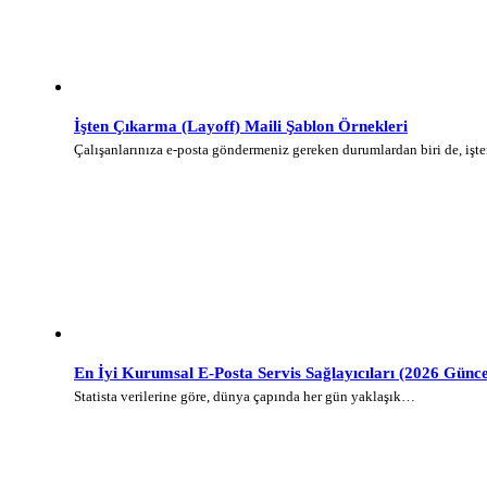
İşten Çıkarma (Layoff) Maili Şablon Örnekleri
Çalışanlarınıza e-posta göndermeniz gereken durumlardan biri de, iş
En İyi Kurumsal E-Posta Servis Sağlayıcıları (2026 Günce
Statista verilerine göre, dünya çapında her gün yaklaşık…