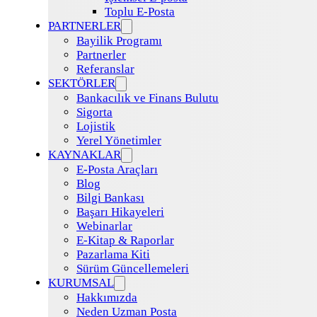
Toplu E-Posta
PARTNERLER
Bayilik Programı
Partnerler
Referanslar
SEKTÖRLER
Bankacılık ve Finans Bulutu
Sigorta
Lojistik
Yerel Yönetimler
KAYNAKLAR
E-Posta Araçları
Blog
Bilgi Bankası
Başarı Hikayeleri
Webinarlar
E-Kitap & Raporlar
Pazarlama Kiti
Sürüm Güncellemeleri
KURUMSAL
Hakkımızda
Neden Uzman Posta