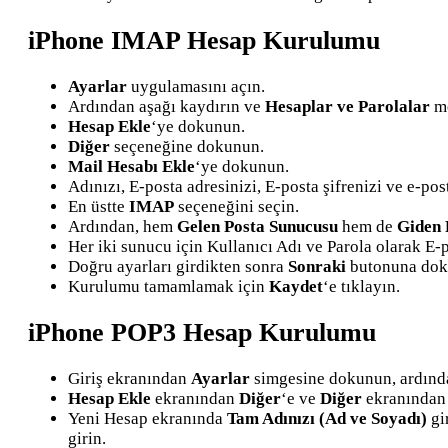
iPhone IMAP Hesap Kurulumu
Ayarlar
uygulamasını açın.
Ardından aşağı kaydırın ve
Hesaplar ve Parolalar
m
Hesap Ekle
‘ye dokunun.
Diğer
seçeneğine dokunun.
Mail Hesabı Ekle
‘ye dokunun.
Adınızı, E-posta adresinizi, E-posta şifrenizi ve e-po
En üstte
IMAP
seçeneğini seçin.
Ardından, hem
Gelen Posta Sunucusu
hem de
Giden 
Her iki sunucu için Kullanıcı Adı ve Parola olarak E-p
Doğru ayarları girdikten sonra
Sonraki
butonuna dok
Kurulumu tamamlamak için
Kaydet
‘e tıklayın.
iPhone POP3 Hesap Kurulumu
Giriş ekranından
Ayarlar
simgesine dokunun, ardın
Hesap Ekle
ekranından
Diğer
‘e ve
Diğer
ekranında
Yeni Hesap ekranında
Tam Adınızı (Ad ve Soyadı)
gi
girin.