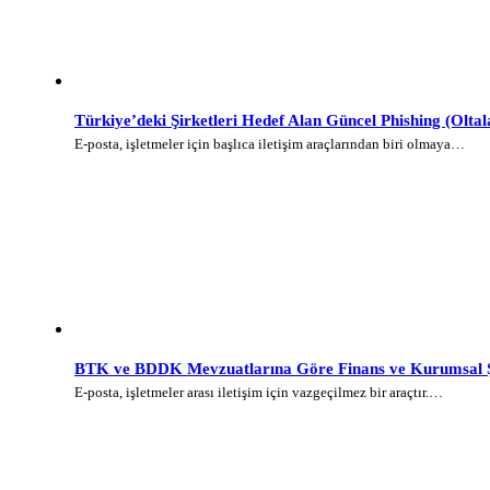
Türkiye’deki Şirketleri Hedef Alan Güncel Phishing (Olt
E-posta, işletmeler için başlıca iletişim araçlarından biri olmaya…
BTK ve BDDK Mevzuatlarına Göre Finans ve Kurumsal Şi
E-posta, işletmeler arası iletişim için vazgeçilmez bir araçtır.…