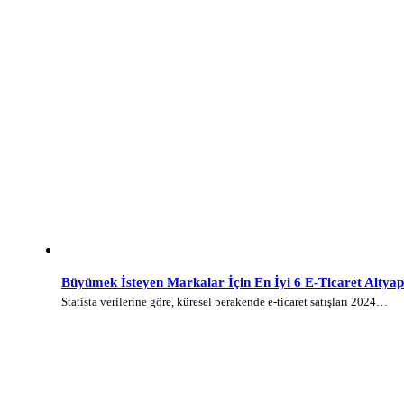
Büyümek İsteyen Markalar İçin En İyi 6 E-Ticaret Altyap
Statista verilerine göre, küresel perakende e-ticaret satışları 2024…