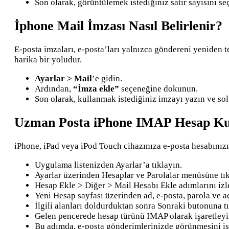
Son olarak, görüntülemek istediğiniz satır sayısını se
İphone Mail İmzası Nasıl Belirlenir?
E-posta imzaları, e-posta’ları yalnızca göndereni yeniden t
harika bir yoludur.
Ayarlar > Mail
’e gidin.
Ardından,
“İmza ekle”
seçeneğine dokunun.
Son olarak, kullanmak istediğiniz imzayı yazın ve so
Uzman Posta iPhone IMAP Hesap K
iPhone, iPad veya iPod Touch cihazınıza e-posta hesabınızı
Uygulama listenizden Ayarlar’a tıklayın.
Ayarlar üzerinden Hesaplar ve Parolalar menüsüne tık
Hesap Ekle > Diğer > Mail Hesabı Ekle adımlarını izl
Yeni Hesap sayfası üzerinden ad, e-posta, parola ve a
İlgili alanları doldurduktan sonra Sonraki butonuna tı
Gelen pencerede hesap türünü IMAP olarak işaretleyi
Bu adımda, e-posta gönderimlerinizde görünmesini iste