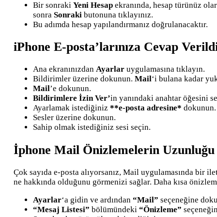
Bir sonraki
Yeni Hesap
ekranında, hesap türünüz ola
sonra
Sonraki
butonuna tıklayınız.
Bu adımda hesap yapılandırmanız doğrulanacaktır.
iPhone E-posta’larınıza Cevap Verild
Ana ekranınızdan
Ayarlar
uygulamasına tıklayın.
Bildirimler üzerine dokunun.
Mail
‘i bulana kadar yuk
Mail
’e dokunun.
Bildirimlere İzin Ver’
in yanındaki anahtar öğesini se
Ayarlamak istediğiniz
**e-posta adresine*
dokunun.
Sesler üzerine dokunun.
Sahip olmak istediğiniz sesi seçin.
İphone Mail Önizlemelerin Uzunluğu N
Çok sayıda e-posta alıyorsanız, Mail uygulamasında bir ile
ne hakkında olduğunu görmenizi sağlar. Daha kısa önizleme
Ayarlar
‘a gidin ve ardından
“Mail”
seçeneğine dok
“Mesaj Listesi”
bölümündeki
“Önizleme”
seçeneğin