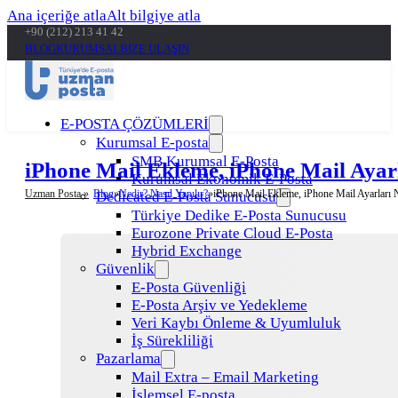
Ana içeriğe atla
Alt bilgiye atla
+90 (212) 213 41 42
BLOG
KURUMSAL
BİZE ULAŞIN
E-POSTA ÇÖZÜMLERİ
Kurumsal E-posta
SMB Kurumsal E-Posta
iPhone Mail Ekleme, iPhone Mail Ayarl
Kurumsal Ekonomik E-Posta
Uzman Posta »
Blog
Nedir? Nasıl Yapılır?
iPhone Mail Ekleme, iPhone Mail Ayarları N
Dedicated E-Posta Sunucusu
Türkiye Dedike E-Posta Sunucusu
Eurozone Private Cloud E-Posta
Hybrid Exchange
Güvenlik
E-Posta Güvenliği
E-Posta Arşiv ve Yedekleme
Veri Kaybı Önleme & Uyumluluk
İş Sürekliliği
Pazarlama
Mail Extra – Email Marketing
İşlemsel E-posta