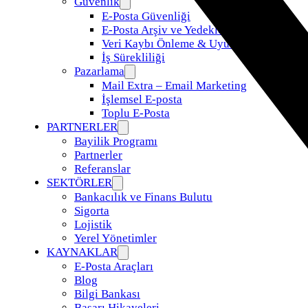
Güvenlik
E-Posta Güvenliği
E-Posta Arşiv ve Yedekleme
Veri Kaybı Önleme & Uyumluluk
İş Sürekliliği
Pazarlama
Mail Extra – Email Marketing
İşlemsel E-posta
Toplu E-Posta
PARTNERLER
Bayilik Programı
Partnerler
Referanslar
SEKTÖRLER
Bankacılık ve Finans Bulutu
Sigorta
Lojistik
Yerel Yönetimler
KAYNAKLAR
E-Posta Araçları
Blog
Bilgi Bankası
Başarı Hikayeleri