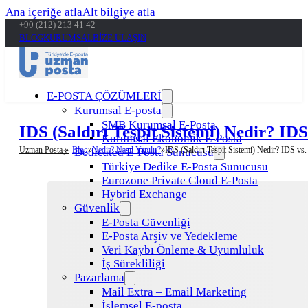
Ana içeriğe atla
Alt bilgiye atla
+90 (212) 213 41 42
BLOG
KURUMSAL
BİZE ULAŞIN
E-POSTA ÇÖZÜMLERİ
Kurumsal E-posta
SMB Kurumsal E-Posta
IDS (Saldırı Tespit Sistemi) Nedir? ID
Kurumsal Ekonomik E-Posta
Uzman Posta »
Blog
Nedir? Nasıl Yapılır?
IDS (Saldırı Tespit Sistemi) Nedir? IDS vs.
Dedicated E-Posta Sunucusu
Türkiye Dedike E-Posta Sunucusu
Eurozone Private Cloud E-Posta
Hybrid Exchange
Güvenlik
E-Posta Güvenliği
E-Posta Arşiv ve Yedekleme
Veri Kaybı Önleme & Uyumluluk
İş Sürekliliği
Pazarlama
Mail Extra – Email Marketing
İşlemsel E-posta