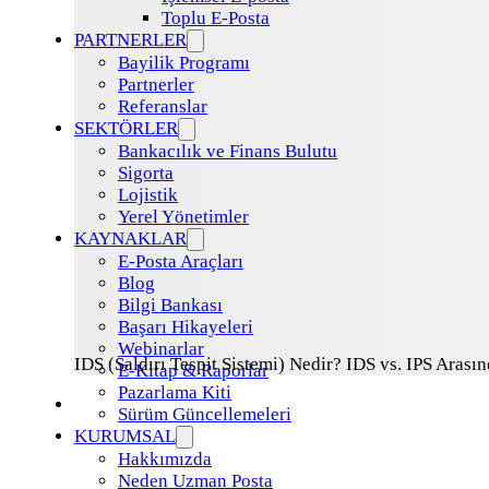
Toplu E-Posta
PARTNERLER
Bayilik Programı
Partnerler
Referanslar
SEKTÖRLER
Bankacılık ve Finans Bulutu
Sigorta
Lojistik
Yerel Yönetimler
KAYNAKLAR
E-Posta Araçları
Blog
Bilgi Bankası
Başarı Hikayeleri
Webinarlar
IDS (Saldırı Tespit Sistemi) Nedir? IDS vs. IPS Arasın
E-Kitap & Raporlar
Pazarlama Kiti
Sürüm Güncellemeleri
KURUMSAL
Hakkımızda
Neden Uzman Posta