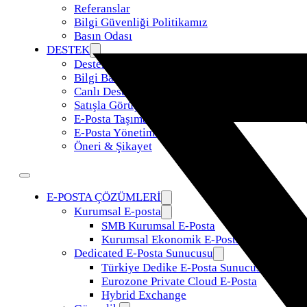
Referanslar
Bilgi Güvenliği Politikamız
Basın Odası
DESTEK
Destek Talebi
Bilgi Bankası
Canlı Destek
Satışla Görüş
E-Posta Taşıma
E-Posta Yönetimi
Öneri & Şikayet
E-POSTA ÇÖZÜMLERİ
Kurumsal E-posta
SMB Kurumsal E-Posta
Kurumsal Ekonomik E-Posta
Dedicated E-Posta Sunucusu
Türkiye Dedike E-Posta Sunucusu
Eurozone Private Cloud E-Posta
Hybrid Exchange