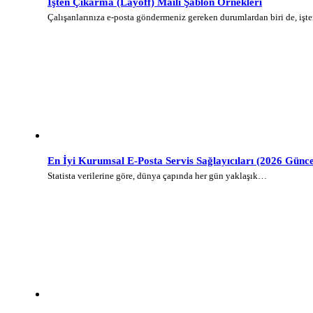
İşten Çıkarma (Layoff) Maili Şablon Örnekleri
Çalışanlarınıza e-posta göndermeniz gereken durumlardan biri de, iş
En İyi Kurumsal E-Posta Servis Sağlayıcıları (2026 Günce
Statista verilerine göre, dünya çapında her gün yaklaşık…