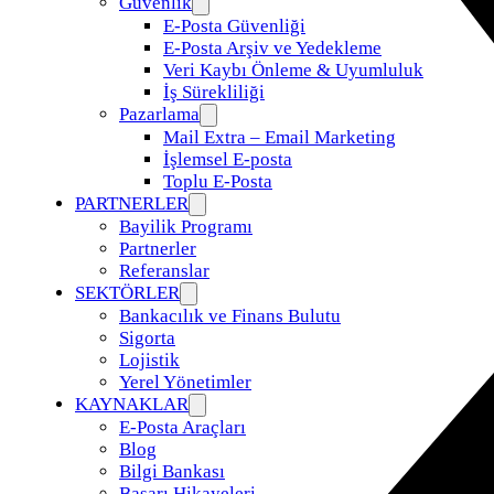
Güvenlik
E-Posta Güvenliği
E-Posta Arşiv ve Yedekleme
Veri Kaybı Önleme & Uyumluluk
İş Sürekliliği
Pazarlama
Mail Extra – Email Marketing
İşlemsel E-posta
Toplu E-Posta
PARTNERLER
Bayilik Programı
Partnerler
Referanslar
SEKTÖRLER
Bankacılık ve Finans Bulutu
Sigorta
Lojistik
Yerel Yönetimler
KAYNAKLAR
E-Posta Araçları
Blog
Bilgi Bankası
Başarı Hikayeleri