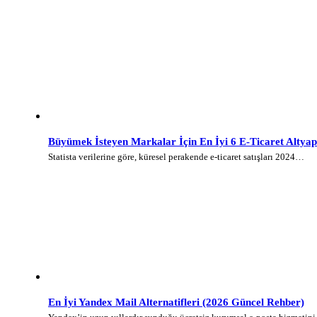
Büyümek İsteyen Markalar İçin En İyi 6 E-Ticaret Altyap
Statista verilerine göre, küresel perakende e-ticaret satışları 2024…
En İyi Yandex Mail Alternatifleri (2026 Güncel Rehber)