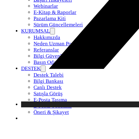
Webinarlar
E-Kitap & Raporlar
Pazarlama Kiti
Sürüm Güncellemeleri
KURUMSAL
Hakkımızda
Neden Uzman Posta
Referanslar
Bilgi Güvenliği Politikamız
Basın Odası
DESTEK
Destek Talebi
Bilgi Bankası
Canlı Destek
Satışla Görüş
E-Posta Taşıma
E-Posta Yönetimi
Öneri & Şikayet