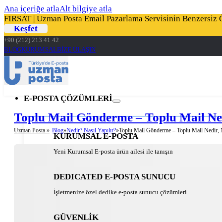
Ana içeriğe atla
Alt bilgiye atla
FIRSAT | Uzman Posta Email Pazarlama Servisinin Benzersiz Öz
Keşfet
+90 (212) 213 41 42
BLOG
KURUMSAL
BİZE ULAŞIN
E-POSTA ÇÖZÜMLERİ
Toplu Mail Gönderme – Toplu Mail Ned
Uzman Posta »
Blog
Nedir? Nasıl Yapılır?
Toplu Mail Gönderme – Toplu Mail Nedir, N
KURUMSAL E-POSTA
Yeni Kurumsal E-posta ürün ailesi ile tanışın
DEDICATED E-POSTA SUNUCU
İşletmenize özel dedike e-posta sunucu çözümleri
GÜVENLİK