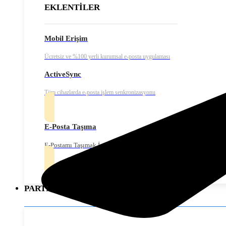
EKLENTİLER
Mobil Erişim
Ücretsiz ve %100 yerli kurumsal e-posta uygulaması
ActiveSync
Tüm cihazlarda e-posta işlem senkronizasyonu
E-Posta Taşıma
E-Postamı Taşımak İstiyorum
PARTNERLER