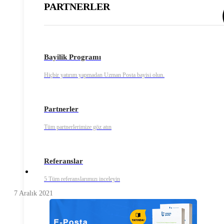
PARTNERLER
Bayilik Programı
Hiçbir yatırım yapmadan Uzman Posta bayisi olun.
Partnerler
Tüm partnerlerimize göz atın
Referanslar
5 Tüm referanslarımızı inceleyin
7 Aralık 2021