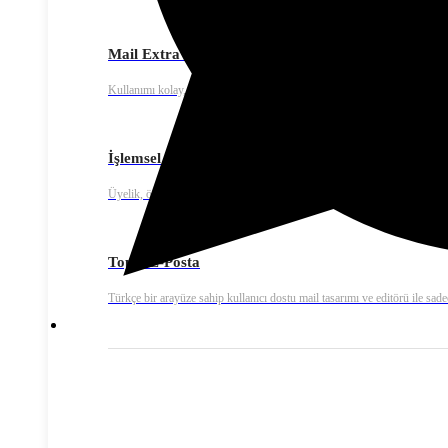
Mail Extra – E-mail Marketing
Kullanımı kolay, yüksek teslim edilebilirlik oranına sahip gelişmiş toplu
İşlemsel E-posta
Üyelik, ödeme onay ya da fatura bildirimleri gibi işlemsel e-posta gönde
Toplu E-Posta
Türkçe bir arayüze sahip kullanıcı dostu mail tasarımı ve editörü ile sadec