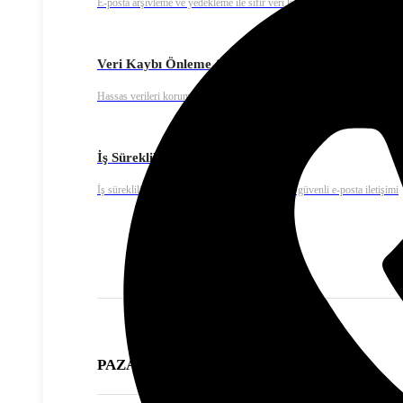
E-posta arşivleme ve yedekleme ile sıfır veri kaybı riski
Veri Kaybı Önleme & Uyumluluk
Hassas verileri korumak için endüstri standartlarına uygun güvenlik prot
İş Sürekliliği
İş sürekliliğini sağlamak için 7/24 kesintisiz ve güvenli e-posta iletişimi
PAZARLAMA ÇÖZÜMLERİ