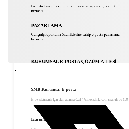
E-posta hesap ve sunucularınıza özel e-posta güvenlik
hizmeti
PAZARLAMA
Gelişmiş raporlama özelliklerine sahip e-posta pazarlama
hizmeti
KURUMSAL E-POSTA ÇÖZÜM AİLESİ
SMB Kurumsal E-posta
İş ve işletmeniz için alan adınıza özel @sirketadiniz.com uzantılı ve 15
Kurumsal Ekonomik E-posta