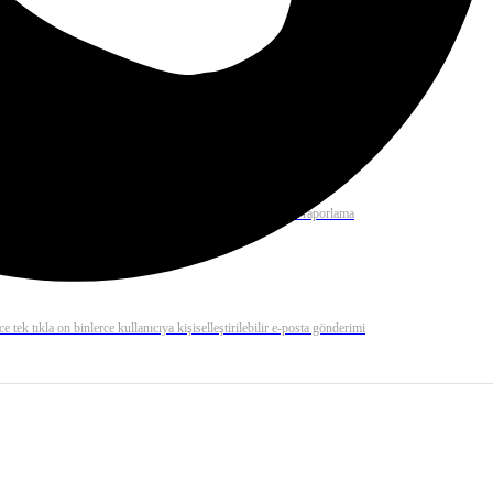
 mail çözümü ile binlerce e-postayı dakikalar içerisinde gönderiz.
rilerinizi otomatik olarak gerçekleştirme ve anında kolayca raporlama
e tek tıkla on binlerce kullanıcıya kişiselleştirilebilir e-posta gönderimi