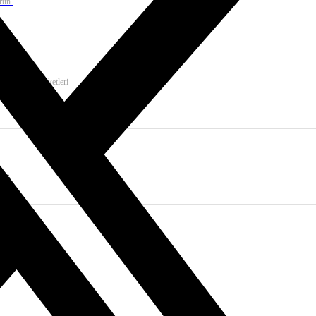
run.
msal e-posta paketleri
Rİ