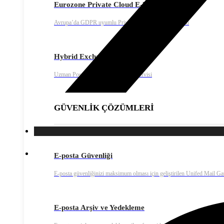
Eurozone Private Cloud E-Posta
Avrupa’da GDPR uyumlu Private Cloud e-posta çözümü
Hybrid Exchange
Uzman Posta Microsoft Exchange servisi
GÜVENLİK ÇÖZÜMLERİ
E-posta Güvenliği
E-posta güvenliğinizi maksimum olması için geliştirilen Unifed Mail G
E-posta Arşiv ve Yedekleme