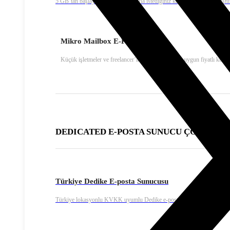
5 GB’tan başlayıp 5 GB’lık artışlarla istediğiniz kapasitede hesap oluştu
Mikro Mailbox E-Posta
Küçük işletmeler ve freelancer’lar için yıllık peşin, uygun fiyatlı kuru
DEDICATED E-POSTA SUNUCU ÇÖZÜMLE
Türkiye Dedike E-posta Sunucusu
Türkiye lokasyonlu KVKK uyumlu Dedike e-posta çözümü