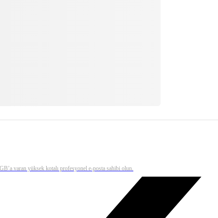
0 GB’a varan yüksek kotalı profesyonel e-posta sahibi olun.