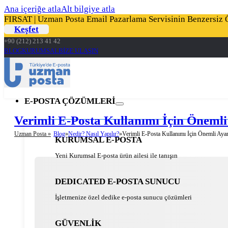
Ana içeriğe atla
Alt bilgiye atla
FIRSAT | Uzman Posta Email Pazarlama Servisinin Benzersiz Öz
Keşfet
+90 (212) 213 41 42
BLOG
KURUMSAL
BİZE ULAŞIN
E-POSTA ÇÖZÜMLERİ
Verimli E-Posta Kullanımı İçin Önemli
Uzman Posta »
Blog
Nedir? Nasıl Yapılır?
Verimli E-Posta Kullanımı İçin Önemli Ayar
KURUMSAL E-POSTA
Yeni Kurumsal E-posta ürün ailesi ile tanışın
DEDICATED E-POSTA SUNUCU
İşletmenize özel dedike e-posta sunucu çözümleri
GÜVENLİK