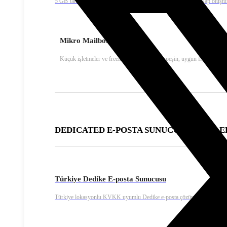
5 GB’tan başlayıp 5 GB’lık artışlarla istediğiniz kapasitede hesap oluştu
Mikro Mailbox E-Posta
Küçük işletmeler ve freelancer’lar için yıllık peşin, uygun fiyatlı kuru
DEDICATED E-POSTA SUNUCU ÇÖZÜMLE
Türkiye Dedike E-posta Sunucusu
Türkiye lokasyonlu KVKK uyumlu Dedike e-posta çözümü