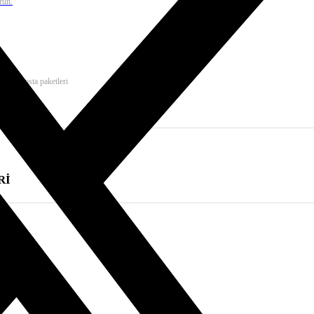
run.
msal e-posta paketleri
Rİ