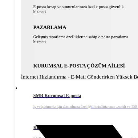
E-posta hesap ve sunucularınıza özel e-posta güvenlik
hizmeti
PAZARLAMA
Gelişmiş raporlama özelliklerine sahip e-posta pazarlama
hizmeti
KURUMSAL E-POSTA ÇÖZÜM AİLESİ
İnternet Hızlandırma - E-Mail Gönderirken Yüksek Bo
SMB Kurumsal E-posta
İş ve işletmeniz için alan adınıza özel @sirketadiniz.com uzantılı ve 15
Kurumsal Ekonomik E-posta