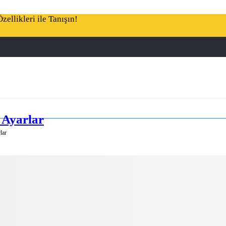
ellikleri ile Tanışın!
 Ayarlar
lar