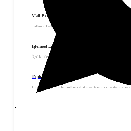
Mail Extra – E-mail Marketing
Kullanımı kolay, yüksek teslim edilebilirlik oranına sahip gelişmiş toplu
İşlemsel E-posta
Üyelik, ödeme onay ya da fatura bildirimleri gibi işlemsel e-posta gönde
Toplu E-Posta
Türkçe bir arayüze sahip kullanıcı dostu mail tasarımı ve editörü ile sadec