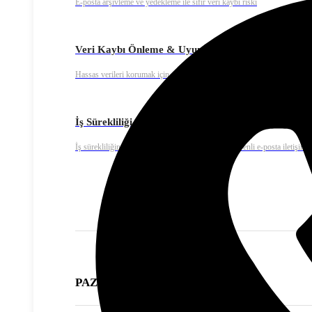
E-posta arşivleme ve yedekleme ile sıfır veri kaybı riski
Veri Kaybı Önleme & Uyumluluk
Hassas verileri korumak için endüstri standartlarına uygun güvenlik prot
İş Sürekliliği
İş sürekliliğini sağlamak için 7/24 kesintisiz ve güvenli e-posta iletişimi
PAZARLAMA ÇÖZÜMLERİ