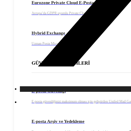
Eurozone Private Cloud E-Posta
Avrupa’da GDPR uyumlu Private Cloud e-posta çözümü
Hybrid Exchange
Uzman Posta Microsoft Exchange servisi
GÜVENLİK ÇÖZÜMLERİ
E-posta Güvenliği
E-posta güvenliğinizi maksimum olması için geliştirilen Unifed Mail G
E-posta Arşiv ve Yedekleme