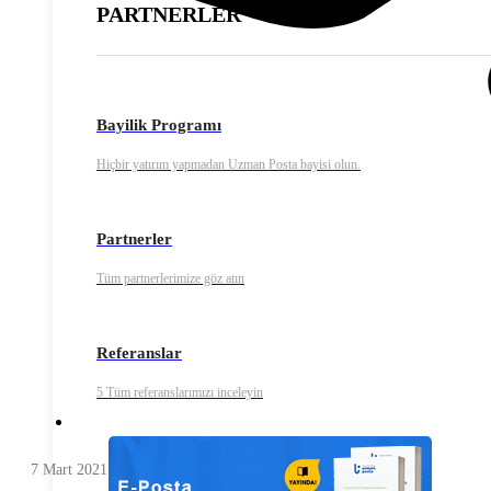
PARTNERLER
Bayilik Programı
Hiçbir yatırım yapmadan Uzman Posta bayisi olun.
Partnerler
Tüm partnerlerimize göz atın
Referanslar
5 Tüm referanslarımızı inceleyin
7 Mart 2021