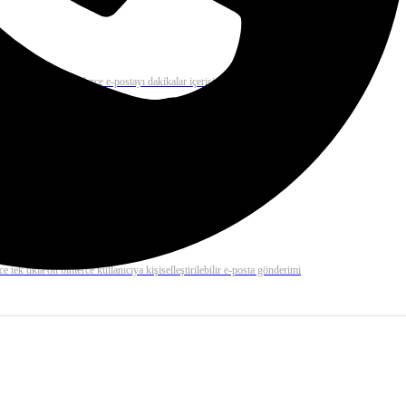
 mail çözümü ile binlerce e-postayı dakikalar içerisinde gönderiz.
rilerinizi otomatik olarak gerçekleştirme ve anında kolayca raporlama
e tek tıkla on binlerce kullanıcıya kişiselleştirilebilir e-posta gönderimi