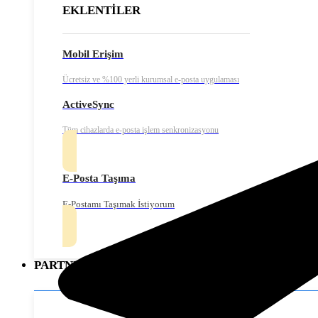
EKLENTİLER
Mobil Erişim
Ücretsiz ve %100 yerli kurumsal e-posta uygulaması
ActiveSync
Tüm cihazlarda e-posta işlem senkronizasyonu
E-Posta Taşıma
E-Postamı Taşımak İstiyorum
PARTNERLER