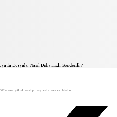
yutlu Dosyalar Nasıl Daha Hızlı Gönderilir?
0 GB’a varan yüksek kotalı profesyonel e-posta sahibi olun.