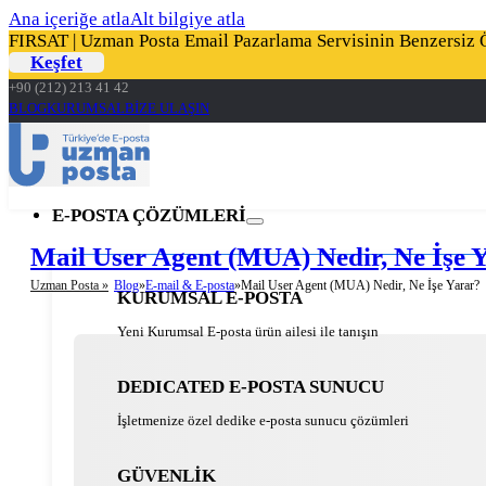
Ana içeriğe atla
Alt bilgiye atla
FIRSAT | Uzman Posta Email Pazarlama Servisinin Benzersiz Öz
Keşfet
+90 (212) 213 41 42
BLOG
KURUMSAL
BİZE ULAŞIN
E-POSTA ÇÖZÜMLERİ
Mail User Agent (MUA) Nedir, Ne İşe 
Uzman Posta »
Blog
E-mail & E-posta
Mail User Agent (MUA) Nedir, Ne İşe Yarar?
KURUMSAL E-POSTA
Yeni Kurumsal E-posta ürün ailesi ile tanışın
DEDICATED E-POSTA SUNUCU
İşletmenize özel dedike e-posta sunucu çözümleri
GÜVENLİK