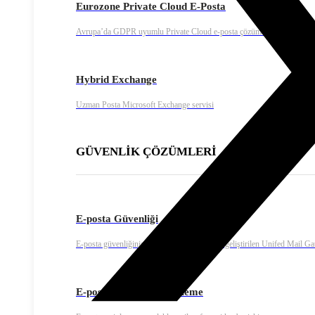
Eurozone Private Cloud E-Posta
Avrupa’da GDPR uyumlu Private Cloud e-posta çözümü
Hybrid Exchange
Uzman Posta Microsoft Exchange servisi
GÜVENLİK ÇÖZÜMLERİ
E-posta Güvenliği
E-posta güvenliğinizi maksimum olması için geliştirilen Unifed Mail G
E-posta Arşiv ve Yedekleme