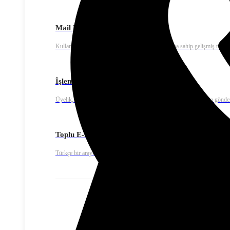
Mail Extra – E-mail Marketing
Kullanımı kolay, yüksek teslim edilebilirlik oranına sahip gelişmiş toplu
İşlemsel E-posta
Üyelik, ödeme onay ya da fatura bildirimleri gibi işlemsel e-posta gönde
Toplu E-Posta
Türkçe bir arayüze sahip kullanıcı dostu mail tasarımı ve editörü ile sadec