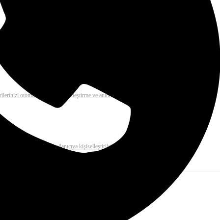
 mail çözümü ile binlerce e-postayı dakikalar içerisinde gönderiz.
rilerinizi otomatik olarak gerçekleştirme ve anında kolayca raporlama
e tek tıkla on binlerce kullanıcıya kişiselleştirilebilir e-posta gönderimi