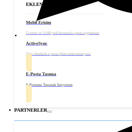
EKLENTİLER
Mobil Erişim
Ücretsiz ve %100 yerli kurumsal e-posta uygulaması
ActiveSync
Tüm cihazlarda e-posta işlem senkronizasyonu
E-Posta Taşıma
E-Postamı Taşımak İstiyorum
PARTNERLER