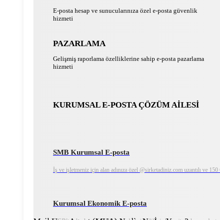
E-posta hesap ve sunucularınıza özel e-posta güvenlik
hizmeti
PAZARLAMA
Gelişmiş raporlama özelliklerine sahip e-posta pazarlama
hizmeti
KURUMSAL E-POSTA ÇÖZÜM AİLESİ
SMB Kurumsal E-posta
İş ve işletmeniz için alan adınıza özel @sirketadiniz.com uzantılı ve 15
Kurumsal Ekonomik E-posta