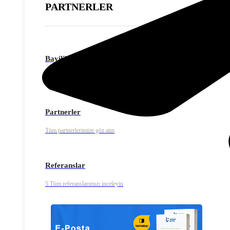
PARTNERLER
Bayilik Programı
Hiçbir yatırım yapmadan Uzman Posta bayisi olun.
Partnerler
Tüm partnerlerimize göz atın
Referanslar
5 Tüm referanslarımızı inceleyin