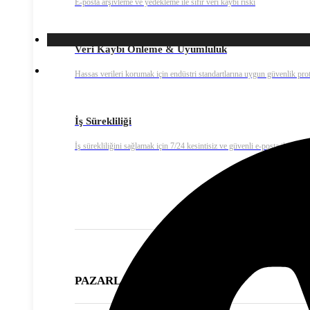
E-posta arşivleme ve yedekleme ile sıfır veri kaybı riski
Veri Kaybı Önleme & Uyumluluk
Hassas verileri korumak için endüstri standartlarına uygun güvenlik prot
İş Sürekliliği
İş sürekliliğini sağlamak için 7/24 kesintisiz ve güvenli e-posta iletişimi
PAZARLAMA ÇÖZÜMLERİ