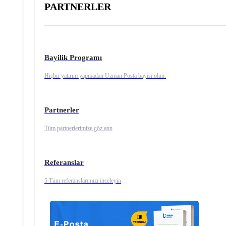
PARTNERLER
Bayilik Programı
Hiçbir yatırım yapmadan Uzman Posta bayisi olun.
Partnerler
Tüm partnerlerimize göz atın
Referanslar
5 Tüm referanslarımızı inceleyin