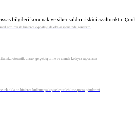
ssas bilgileri korumak ve siber saldırı riskini azaltmaktır. Çün
 mail çözümü ile binlerce e-postayı dakikalar içerisinde gönderiz.
rilerinizi otomatik olarak gerçekleştirme ve anında kolayca raporlama
e tek tıkla on binlerce kullanıcıya kişiselleştirilebilir e-posta gönderimi