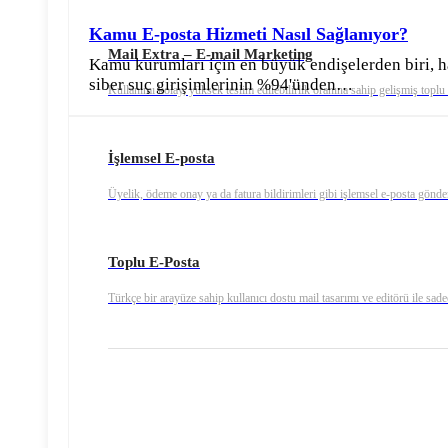
Kamu E-posta Hizmeti Nasıl Sağlanıyor?
Mail Extra – E-mail Marketing
Kamu kurumları için en büyük endişelerden biri, ha
siber suç girişimlerinin %94'ünden…
Kullanımı kolay, yüksek teslim edilebilirlik oranına sahip gelişmiş toplu
İşlemsel E-posta
Üyelik, ödeme onay ya da fatura bildirimleri gibi işlemsel e-posta gönde
Toplu E-Posta
Türkçe bir arayüze sahip kullanıcı dostu mail tasarımı ve editörü ile sadec