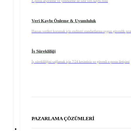
E-posta arşivleme ve yedekleme ile sıfır veri kaybı riski
Veri Kaybı Önleme & Uyumluluk
Hassas verileri korumak için endüstri standartlarına uygun güvenlik prot
İş Sürekliliği
İş sürekliliğini sağlamak için 7/24 kesintisiz ve güvenli e-posta iletişimi
PAZARLAMA ÇÖZÜMLERİ