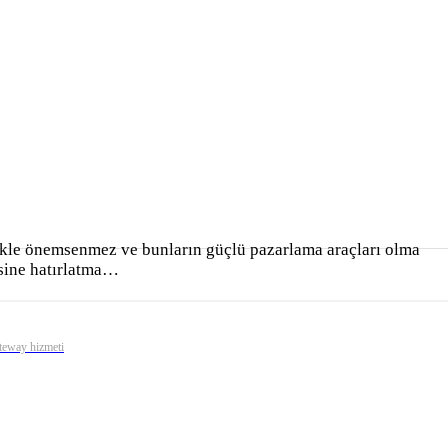
likle önemsenmez ve bunların güçlü pazarlama araçları olma
ksine hatırlatma…
ateway hizmeti