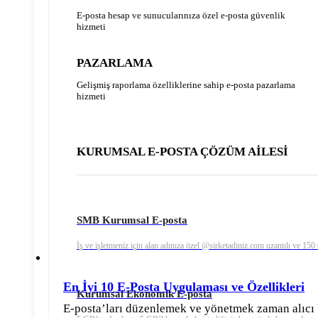
E-posta hesap ve sunucularınıza özel e-posta güvenlik
hizmeti
PAZARLAMA
Gelişmiş raporlama özelliklerine sahip e-posta pazarlama
hizmeti
KURUMSAL E-POSTA ÇÖZÜM AİLESİ
SMB Kurumsal E-posta
İş ve işletmeniz için alan adınıza özel @sirketadiniz.com uzantılı ve 15
En İyi 10 E-Posta Uygulaması ve Özellikleri
Kurumsal Ekonomik E-posta
E-posta’ları düzenlemek ve yönetmek zaman alıcı bi