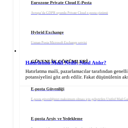
Eurozone Private Cloud E-Posta
Avrupa’da GDPR uyumlu Private Cloud e-posta çözümü
Hybrid Exchange
Uzman Posta Microsoft Exchange servisi
GÜVENLİK ÇÖZÜMLERİ
Hatırlatma Maili Nedir, Nasıl Atılır?
Hatırlatma maili, pazarlamacılar tarafından genel
potansiyelini göz ardı edilir. Fakat düşünülenin a
E-posta Güvenliği
E-posta güvenliğinizi maksimum olması için geliştirilen Unifed Mail G
E-posta Arşiv ve Yedekleme