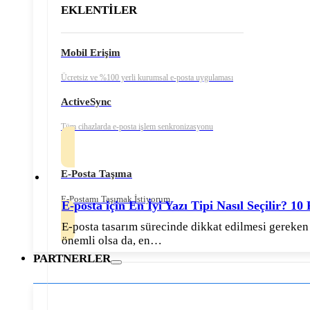
EKLENTİLER
Mobil Erişim
Ücretsiz ve %100 yerli kurumsal e-posta uygulaması
ActiveSync
Tüm cihazlarda e-posta işlem senkronizasyonu
E-Posta Taşıma
E-Postamı Taşımak İstiyorum
E-posta için En İyi Yazı Tipi Nasıl Seçilir? 10
E-posta tasarım sürecinde dikkat edilmesi gereken b
önemli olsa da, en…
PARTNERLER