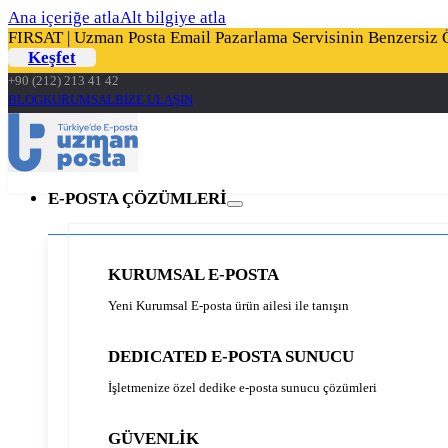
Ana içeriğe atla
Alt bilgiye atla
FIRSAT | Uzman Posta Email Pazarlama Servisinin Benzersiz Öz
Keşfet
+90 (212) 213 41 42
BLOG
KURUMSAL
BİZE ULAŞIN
E-POSTA ÇÖZÜMLERİ
KURUMSAL E-POSTA
Yeni Kurumsal E-posta ürün ailesi ile tanışın
DEDICATED E-POSTA SUNUCU
İşletmenize özel dedike e-posta sunucu çözümleri
GÜVENLİK