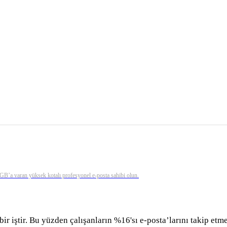
0 GB’a varan yüksek kotalı profesyonel e-posta sahibi olun.
r iştir. Bu yüzden çalışanların %16'sı e-posta’larını takip etm