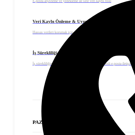
E-posta arşivleme ve yedekleme ile sıfır veri kaybı riski
Veri Kaybı Önleme & Uyumluluk
Hassas verileri korumak için endüstri standartlarına uygun güvenlik prot
İş Sürekliliği
İş sürekliliğini sağlamak için 7/24 kesintisiz ve güvenli e-posta iletişimi
PAZARLAMA ÇÖZÜMLERİ