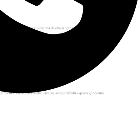
 mail çözümü ile binlerce e-postayı dakikalar içerisinde gönderiz.
rilerinizi otomatik olarak gerçekleştirme ve anında kolayca raporlama
e tek tıkla on binlerce kullanıcıya kişiselleştirilebilir e-posta gönderimi