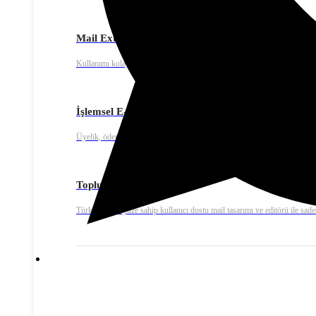
Mail Extra – E-mail Marketing
Kullanımı kolay, yüksek teslim edilebilirlik oranına sahip gelişmiş toplu
İşlemsel E-posta
Üyelik, ödeme onay ya da fatura bildirimleri gibi işlemsel e-posta gönde
Toplu E-Posta
Türkçe bir arayüze sahip kullanıcı dostu mail tasarımı ve editörü ile sadec