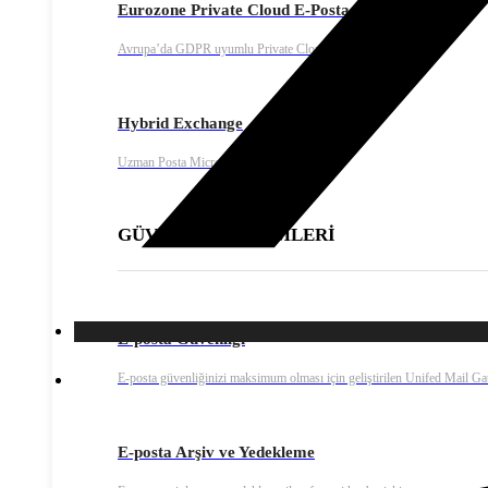
Eurozone Private Cloud E-Posta
Avrupa’da GDPR uyumlu Private Cloud e-posta çözümü
Hybrid Exchange
Uzman Posta Microsoft Exchange servisi
GÜVENLİK ÇÖZÜMLERİ
E-posta Güvenliği
E-posta güvenliğinizi maksimum olması için geliştirilen Unifed Mail G
E-posta Arşiv ve Yedekleme