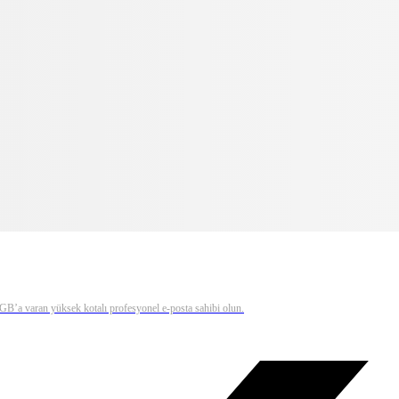
0 GB’a varan yüksek kotalı profesyonel e-posta sahibi olun.