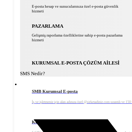
E-posta hesap ve sunucularınıza özel e-posta güvenlik
hizmeti
PAZARLAMA
Gelişmiş raporlama özelliklerine sahip e-posta pazarlama
hizmeti
KURUMSAL E-POSTA ÇÖZÜM AİLESİ
SMS Nedir?
SMB Kurumsal E-posta
İş ve işletmeniz için alan adınıza özel @sirketadiniz.com uzantılı ve 15
Kurumsal Ekonomik E-posta