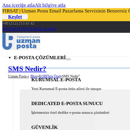
Ana içeriğe atla
Alt bilgiye atla
FIRSAT | Uzman Posta Email Pazarlama Servisinin Benzersiz Öz
Keşfet
+90 (212) 213 41 42
BLOG
KURUMSAL
BİZE ULAŞIN
E-POSTA ÇÖZÜMLERİ
SMS Nedir?
Uzman Posta »
Blog
KOBİ'lere Özel
SMS Nedir?
KURUMSAL E-POSTA
Yeni Kurumsal E-posta ürün ailesi ile tanışın
DEDICATED E-POSTA SUNUCU
İşletmenize özel dedike e-posta sunucu çözümleri
GÜVENLİK