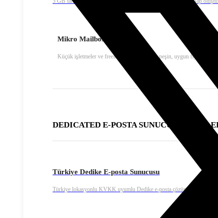
5 GB’tan başlayıp 5 GB’lık artışlarla istediğiniz kapasitede hesap oluştu
Mikro Mailbox E-Posta
Küçük işletmeler ve freelancer’lar için yıllık peşin, uygun fiyatlı kuru
DEDICATED E-POSTA SUNUCU ÇÖZÜMLE
Türkiye Dedike E-posta Sunucusu
Türkiye lokasyonlu KVKK uyumlu Dedike e-posta çözümü