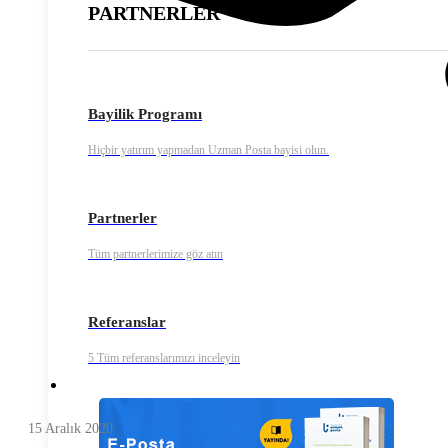
PARTNERLER
Bayilik Programı
Hiçbir yatırım yapmadan Uzman Posta bayisi olun.
Partnerler
Tüm partnerlerimize göz atın
Referanslar
5 Tüm referanslarımızı inceleyin
15 Aralık 2020