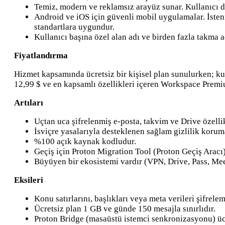
Temiz, modern ve reklamsız arayüz sunar. Kullanıcı de
Android ve iOS için güvenli mobil uygulamalar. İstenm
standartlara uygundur.
Kullanıcı başına özel alan adı ve birden fazla takma a
Fiyatlandırma
Hizmet kapsamında ücretsiz bir kişisel plan sunulurken; ku
12,99 $ ve en kapsamlı özellikleri içeren Workspace Premiu
Artıları
Uçtan uca şifrelenmiş e-posta, takvim ve Drive özellikl
İsviçre yasalarıyla desteklenen sağlam gizlilik koruma
%100 açık kaynak kodludur.
Geçiş için Proton Migration Tool (Proton Geçiş Aracı)
Büyüyen bir ekosistemi vardır (VPN, Drive, Pass, Mee
Eksileri
Konu satırlarını, başlıkları veya meta verileri şifrele
Ücretsiz plan 1 GB ve günde 150 mesajla sınırlıdır.
Proton Bridge (masaüstü istemci senkronizasyonu) ücre