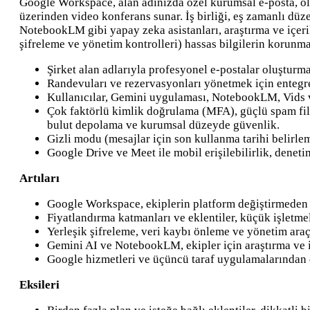
Google Workspace, alan adınızda özel kurumsal e-posta, ölç
üzerinden video konferans sunar. İş birliği, eş zamanlı dü
NotebookLM gibi yapay zeka asistanları, araştırma ve içeri
şifreleme ve yönetim kontrolleri) hassas bilgilerin korunmas
Şirket alan adlarıyla profesyonel e-postalar oluşturma 
Randevuları ve rezervasyonları yönetmek için entegre 
Kullanıcılar, Gemini uygulaması, NotebookLM, Vids ve
Çok faktörlü kimlik doğrulama (MFA), güçlü spam filt
bulut depolama ve kurumsal düzeyde güvenlik.
Gizli modu (mesajlar için son kullanma tarihi belirl
Google Drive ve Meet ile mobil erişilebilirlik, deneti
Artıları
Google Workspace, ekiplerin platform değiştirmeden uçt
Fiyatlandırma katmanları ve eklentiler, küçük işletme
Yerleşik şifreleme, veri kaybı önleme ve yönetim araç
Gemini AI ve NotebookLM, ekipler için araştırma ve iç
Google hizmetleri ve üçüncü taraf uygulamalarından ol
Eksileri