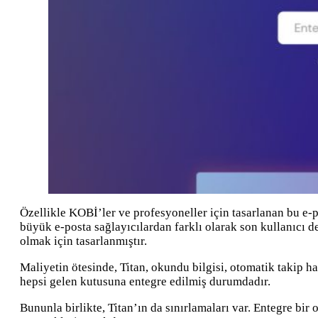
Özellikle KOBİ’ler ve profesyoneller için tasarlanan bu e-p
büyük e-posta sağlayıcılardan farklı olarak son kullanıcı d
olmak için tasarlanmıştır.
Maliyetin ötesinde, Titan, okundu bilgisi, otomatik takip hat
hepsi gelen kutusuna entegre edilmiş durumdadır.
Bununla birlikte, Titan’ın da sınırlamaları var. Entegre bir