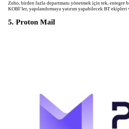
Zoho, birden fazla departmanı yönetmek için tek, entegre bi
KOBİ’ler, yapılandırmaya yatırım yapabilecek BT ​​ekipleri
5. Proton Mail