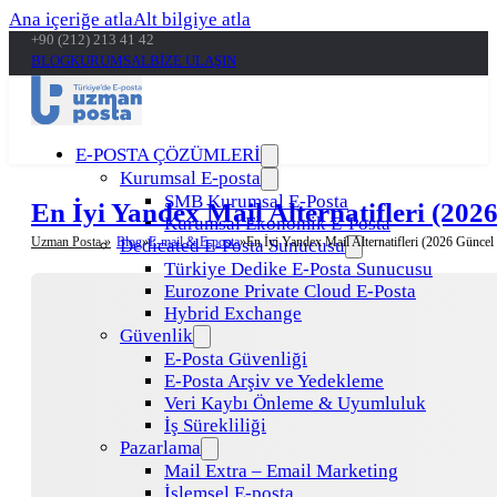
Ana içeriğe atla
Alt bilgiye atla
+90 (212) 213 41 42
BLOG
KURUMSAL
BİZE ULAŞIN
E-POSTA ÇÖZÜMLERİ
Kurumsal E-posta
SMB Kurumsal E-Posta
En İyi Yandex Mail Alternatifleri (202
Kurumsal Ekonomik E-Posta
Uzman Posta »
Blog
E-mail & E-posta
En İyi Yandex Mail Alternatifleri (2026 Güncel
Dedicated E-Posta Sunucusu
Türkiye Dedike E-Posta Sunucusu
Eurozone Private Cloud E-Posta
Hybrid Exchange
Güvenlik
E-Posta Güvenliği
E-Posta Arşiv ve Yedekleme
Veri Kaybı Önleme & Uyumluluk
İş Sürekliliği
Pazarlama
Mail Extra – Email Marketing
İşlemsel E-posta