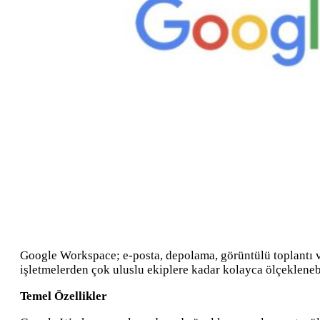
Google Workspace; e-posta, depolama, görüntülü toplantı ve 
işletmelerden çok uluslu ekiplere kadar kolayca ölçekleneb
Temel Özellikler