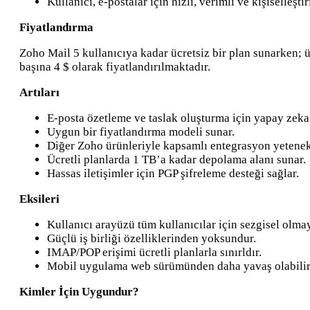
Kullanıcı, e-postalar için hızlı, verimli ve kişiselleşt
Fiyatlandırma
Zoho Mail 5 kullanıcıya kadar ücretsiz bir plan sunarken; ü
başına 4 $ olarak fiyatlandırılmaktadır.
Artıları
E-posta özetleme ve taslak oluşturma için yapay zeka 
Uygun bir fiyatlandırma modeli sunar.
Diğer Zoho ürünleriyle kapsamlı entegrasyon yetenekl
Ücretli planlarda 1 TB’a kadar depolama alanı sunar.
Hassas iletişimler için PGP şifreleme desteği sağlar.
Eksileri
Kullanıcı arayüzü tüm kullanıcılar için sezgisel olmay
Güçlü iş birliği özelliklerinden yoksundur.
IMAP/POP erişimi ücretli planlarla sınırldır.
Mobil uygulama web sürümünden daha yavaş olabilir
Kimler İçin Uygundur?