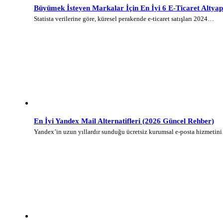
Büyümek İsteyen Markalar İçin En İyi 6 E-Ticaret Altyap
Statista verilerine göre, küresel perakende e-ticaret satışları 2024…
En İyi Yandex Mail Alternatifleri (2026 Güncel Rehber)
Yandex’in uzun yıllardır sunduğu ücretsiz kurumsal e-posta hizmetin