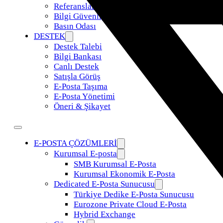
Referanslar
Bilgi Güvenliği Politikamız
Basın Odası
DESTEK
Destek Talebi
Bilgi Bankası
Canlı Destek
Satışla Görüş
E-Posta Taşıma
E-Posta Yönetimi
Öneri & Şikayet
E-POSTA ÇÖZÜMLERİ
Kurumsal E-posta
SMB Kurumsal E-Posta
Kurumsal Ekonomik E-Posta
Dedicated E-Posta Sunucusu
Türkiye Dedike E-Posta Sunucusu
Eurozone Private Cloud E-Posta
Hybrid Exchange