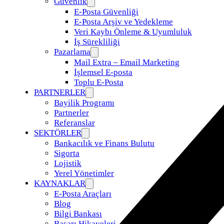
Güvenlik
E-Posta Güvenliği
E-Posta Arşiv ve Yedekleme
Veri Kaybı Önleme & Uyumluluk
İş Sürekliliği
Pazarlama
Mail Extra – Email Marketing
İşlemsel E-posta
Toplu E-Posta
PARTNERLER
Bayilik Programı
Partnerler
Referanslar
SEKTÖRLER
Bankacılık ve Finans Bulutu
Sigorta
Lojistik
Yerel Yönetimler
KAYNAKLAR
E-Posta Araçları
Blog
Bilgi Bankası
Başarı Hikayeleri