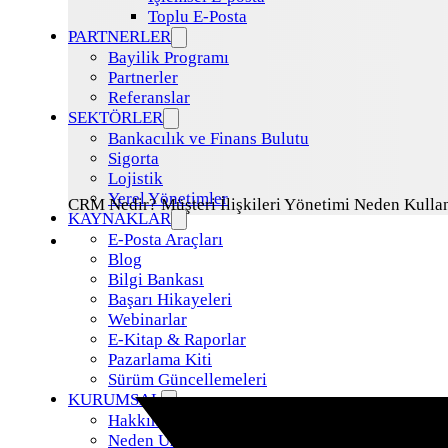
Toplu E-Posta
PARTNERLER
Bayilik Programı
Partnerler
Referanslar
SEKTÖRLER
Bankacılık ve Finans Bulutu
Sigorta
Lojistik
Yerel Yönetimler
CRM Nedir? Müşteri İlişkileri Yönetimi Neden Kullan
KAYNAKLAR
E-Posta Araçları
Blog
Bilgi Bankası
Başarı Hikayeleri
Webinarlar
E-Kitap & Raporlar
Pazarlama Kiti
Sürüm Güncellemeleri
KURUMSAL
Hakkımızda
Neden Uzman Posta