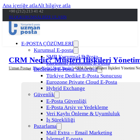
Ana içeriğe atla
Alt bilgiye atla
+90 (212) 213 41 42
BLOG
KURUMSAL
BİZE ULAŞIN
E-POSTA ÇÖZÜMLERİ
Kurumsal E-posta
SMB Kurumsal E-Posta
CRM Nedir? Müşteri İlişkileri Yöneti
Kurumsal Ekonomik E-Posta
Uzman Posta »
Blog
Nedir? Nasıl Yapılır?
CRM Nedir? Müşteri İlişkileri Yönetimi Ne
Dedicated E-Posta Sunucusu
Türkiye Dedike E-Posta Sunucusu
Eurozone Private Cloud E-Posta
Hybrid Exchange
Güvenlik
E-Posta Güvenliği
E-Posta Arşiv ve Yedekleme
Veri Kaybı Önleme & Uyumluluk
İş Sürekliliği
Pazarlama
Mail Extra – Email Marketing
İşlemsel E-posta