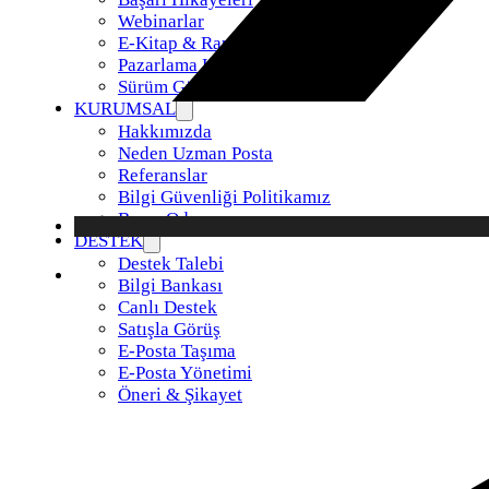
Webinarlar
E-Kitap & Raporlar
Pazarlama Kiti
Sürüm Güncellemeleri
KURUMSAL
Hakkımızda
Neden Uzman Posta
Referanslar
Bilgi Güvenliği Politikamız
Basın Odası
DESTEK
Destek Talebi
Bilgi Bankası
Canlı Destek
Satışla Görüş
E-Posta Taşıma
E-Posta Yönetimi
Öneri & Şikayet