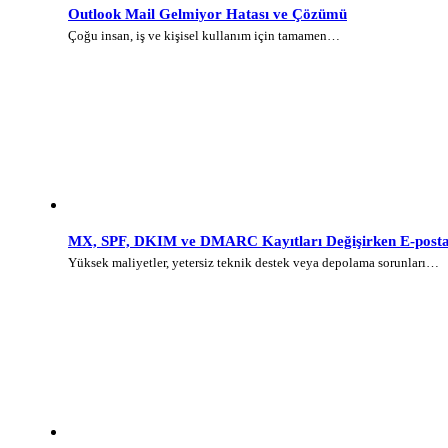
Outlook Mail Gelmiyor Hatası ve Çözümü
Çoğu insan, iş ve kişisel kullanım için tamamen…
MX, SPF, DKIM ve DMARC Kayıtları Değişirken E-posta 
Yüksek maliyetler, yetersiz teknik destek veya depolama sorunları…