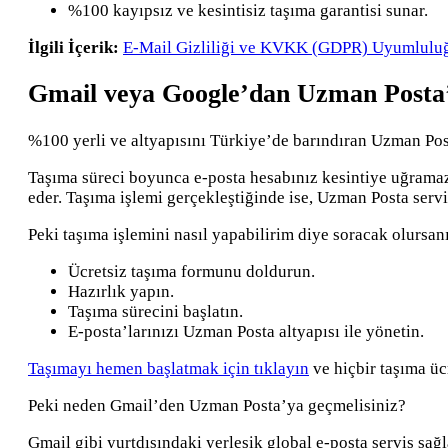
%100 kayıpsız ve kesintisiz taşıma garantisi sunar.
İlgili İçerik:
E-Mail Gizliliği ve KVKK (GDPR) Uyumlulu
Gmail veya Google’dan Uzman Posta’
%100 yerli ve altyapısını Türkiye’de barındıran Uzman Posta
Taşıma süreci boyunca e-posta hesabınız kesintiye uğramaz
eder. Taşıma işlemi gerçekleştiğinde ise, Uzman Posta serv
Peki taşıma işlemini nasıl yapabilirim diye soracak olursanı
Ücretsiz taşıma formunu doldurun.
Hazırlık yapın.
Taşıma sürecini başlatın.
E-posta’larınızı Uzman Posta altyapısı ile yönetin.
Taşımayı hemen başlatmak için tıklayın
ve hiçbir taşıma ü
Peki neden Gmail’den Uzman Posta’ya geçmelisiniz?
Gmail gibi yurtdışındaki yerleşik global e-posta servis sağl