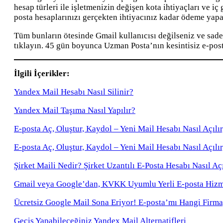
hesap türleri ile işletmenizin değişen kota ihtiyaçları ve iç
posta hesaplarınızı gerçekten ihtiyacınız kadar ödeme yapabi
Tüm bunların ötesinde Gmail kullanıcısı değilseniz ve sade
tıklayın. 45 gün boyunca Uzman Posta’nın kesintisiz e-post
İlgili İçerikler:
Yandex Mail Hesabı Nasıl Silinir?
Yandex Mail Taşıma Nasıl Yapılır?
E-posta Aç, Oluştur, Kaydol – Yeni Mail Hesabı Nasıl Açılır,
E-posta Aç, Oluştur, Kaydol – Yeni Mail Hesabı Nasıl Açılır,
Şirket Maili Nedir? Şirket Uzantılı E-Posta Hesabı Nasıl Açı
Gmail veya Google’dan, KVKK Uyumlu Yerli E-posta Hizme
Ücretsiz Google Mail Sona Eriyor! E-posta’mı Hangi Firm
Geçiş Yapabileceğiniz Yandex Mail Alternatifleri