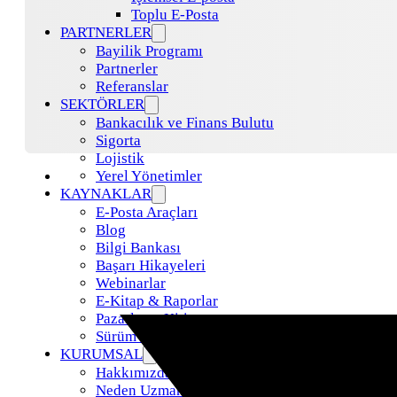
Toplu E-Posta
PARTNERLER
Bayilik Programı
Partnerler
Referanslar
SEKTÖRLER
Bankacılık ve Finans Bulutu
Sigorta
Lojistik
Yerel Yönetimler
KAYNAKLAR
E-Posta Araçları
Blog
Bilgi Bankası
Başarı Hikayeleri
Webinarlar
E-Kitap & Raporlar
Pazarlama Kiti
Sürüm Güncellemeleri
KURUMSAL
Hakkımızda
Neden Uzman Posta