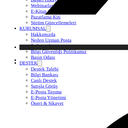
Webinarlar
E-Kitap & Raporlar
Pazarlama Kiti
Sürüm Güncellemeleri
KURUMSAL
Hakkımızda
Neden Uzman Posta
Referanslar
Bilgi Güvenliği Politikamız
Basın Odası
DESTEK
Destek Talebi
Bilgi Bankası
Canlı Destek
Satışla Görüş
E-Posta Taşıma
E-Posta Yönetimi
Öneri & Şikayet