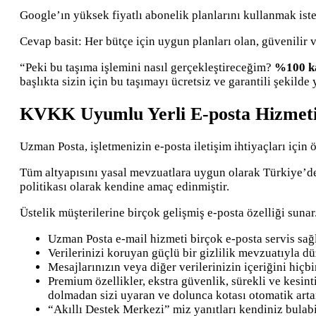
Google’ın yüksek fiyatlı abonelik planlarını kullanmak is
Cevap basit: Her bütçe için uygun planları olan, güvenilir 
“Peki bu taşıma işlemini nasıl gerçekleştireceğim?
%100 ka
başlıkta sizin için bu taşımayı ücretsiz ve garantili şeki
KVKK Uyumlu Yerli E-posta Hizmet
Uzman Posta, işletmenizin e-posta iletişim ihtiyaçları için
Tüm altyapısını yasal mevzuatlara uygun olarak Türkiye’de 
politikası olarak kendine amaç edinmiştir.
Üstelik müşterilerine birçok gelişmiş e-posta özelliği sunar
Uzman Posta e-mail hizmeti birçok e-posta servis sağ
Verilerinizi koruyan güçlü bir gizlilik mevzuatıyla düz
Mesajlarınızın veya diğer verilerinizin içeriğini hiç
Premium özellikler, ekstra güvenlik, sürekli ve kesin
dolmadan sizi uyaran ve dolunca kotası otomatik arta
“Akıllı Destek Merkezi” miz yanıtları kendiniz bulabil