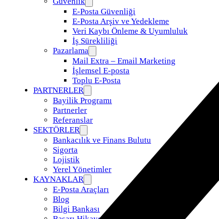
Güvenlik
E-Posta Güvenliği
E-Posta Arşiv ve Yedekleme
Veri Kaybı Önleme & Uyumluluk
İş Sürekliliği
Pazarlama
Mail Extra – Email Marketing
İşlemsel E-posta
Toplu E-Posta
PARTNERLER
Bayilik Programı
Partnerler
Referanslar
SEKTÖRLER
Bankacılık ve Finans Bulutu
Sigorta
Lojistik
Yerel Yönetimler
KAYNAKLAR
E-Posta Araçları
Blog
Bilgi Bankası
Başarı Hikayeleri