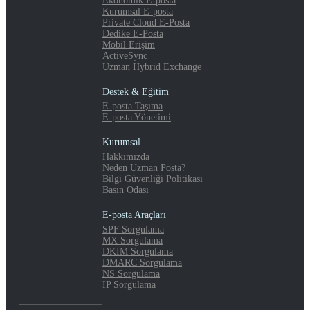
Ekonomik E-posta
Kurumsal E-posta
Private Cloud E-Posta
Dedike E-Posta
Mobil Erişim
ActiveSync
Uzman Hybrid Exchange
Destek & Eğitim
E-posta Taşıma
E-posta Yönetimi
Kurumsal
Hakkımızda
Neden Uzman Posta?
Bilgi Güvenliği Politikası
Basın Odası
E-posta Araçları
SPF Sorgulama
MX Sorgulama
DKIM Sorgulama
DMARC Sorgulama
NS Sorgulama
IP Sorgulama