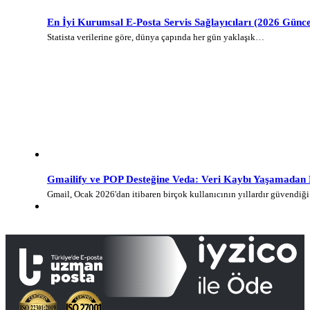
En İyi Kurumsal E-Posta Servis Sağlayıcıları (2026 Günce
Statista verilerine göre, dünya çapında her gün yaklaşık…
Gmailify ve POP Desteğine Veda: Veri Kaybı Yaşamadan E-
Gmail, Ocak 2026'dan itibaren birçok kullanıcının yıllardır güvendi