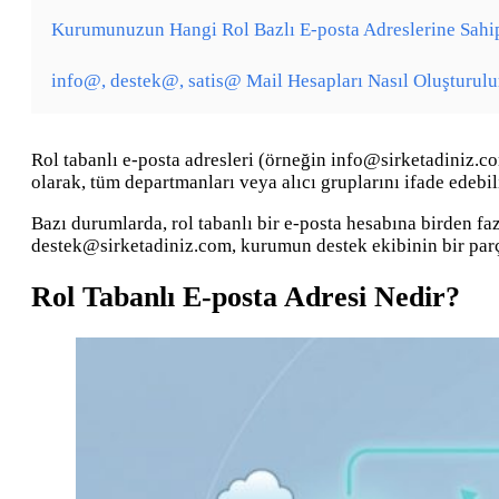
Kurumunuzun Hangi Rol Bazlı E-posta Adreslerine Sahi
info@, destek@, satis@ Mail Hesapları Nasıl Oluşturulu
Rol tabanlı e-posta adresleri (örneğin info@sirketadiniz.com
olarak, tüm departmanları veya alıcı gruplarını ifade edebili
Bazı durumlarda, rol tabanlı bir e-posta hesabına birden fazl
destek@sirketadiniz.com, kurumun destek ekibinin bir parças
Rol Tabanlı E-posta Adresi Nedir?