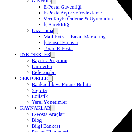
Güvenlik
E-Posta Güvenliği
E-Posta Arşiv ve Yedekleme
Veri Kaybı Önleme & Uyumluluk
İş Sürekliliği
Pazarlama
Mail Extra – Email Marketing
İşlemsel E-posta
Toplu E-Posta
PARTNERLER
Bayilik Programı
Partnerler
Referanslar
SEKTÖRLER
Bankacılık ve Finans Bulutu
Sigorta
Lojistik
Yerel Yönetimler
KAYNAKLAR
E-Posta Araçları
Blog
Bilgi Bankası
Başarı Hikayeleri