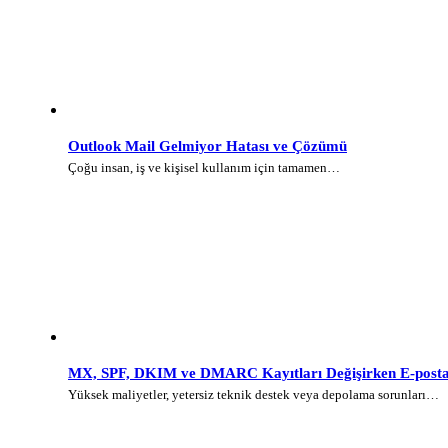
Outlook Mail Gelmiyor Hatası ve Çözümü
Çoğu insan, iş ve kişisel kullanım için tamamen…
MX, SPF, DKIM ve DMARC Kayıtları Değişirken E-posta 
Yüksek maliyetler, yetersiz teknik destek veya depolama sorunları…