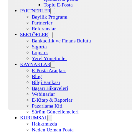
Toplu E-Posta
PARTNERLER
Bayilik Programı
Partnerler
Referanslar
SEKTÖRLER
Bankacılık ve Finans Bulutu
Sigorta
Lojistik
Yerel Yönetimler
KAYNAKLAR
E-Posta Araçları
Blog
Bilgi Bankası
Başarı Hikayeleri
Webinarlar
E-Kitap & Raporlar
Pazarlama Kiti
Sürüm Güncellemeleri
KURUMSAL
Hakkımızda
Neden Uzman Posta