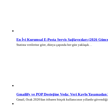
En İyi Kurumsal E-Posta Servis Sağlayıcıları (2026 Günce
Statista verilerine göre, dünya çapında her gün yaklaşık…
Gmailify ve POP Desteğine Veda: Veri Kaybı Yaşamadan E-
Gmail, Ocak 2026'dan itibaren birçok kullanıcının yıllardır güvendi