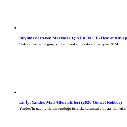
Büyümek İsteyen Markalar İçin En İyi 6 E-Ticaret Altyap
Statista verilerine göre, küresel perakende e-ticaret satışları 2024…
En İyi Yandex Mail Alternatifleri (2026 Güncel Rehber)
Yandex’in uzun yıllardır sunduğu ücretsiz kurumsal e-posta hizmetin