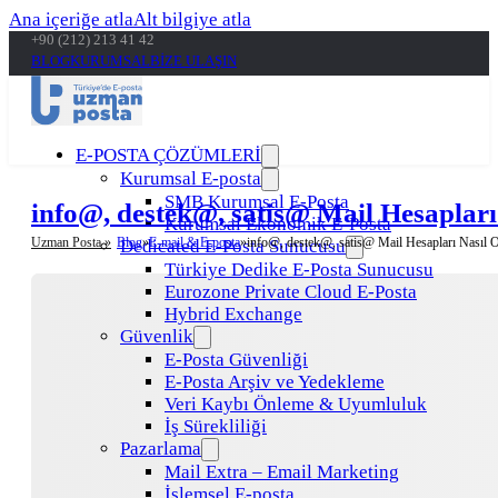
Ana içeriğe atla
Alt bilgiye atla
+90 (212) 213 41 42
BLOG
KURUMSAL
BİZE ULAŞIN
E-POSTA ÇÖZÜMLERİ
Kurumsal E-posta
SMB Kurumsal E-Posta
info@, destek@, satis@ Mail Hesapları
Kurumsal Ekonomik E-Posta
Uzman Posta »
Blog
E-mail & E-posta
info@, destek@, satis@ Mail Hesapları Nasıl O
Dedicated E-Posta Sunucusu
Türkiye Dedike E-Posta Sunucusu
Eurozone Private Cloud E-Posta
Hybrid Exchange
Güvenlik
E-Posta Güvenliği
E-Posta Arşiv ve Yedekleme
Veri Kaybı Önleme & Uyumluluk
İş Sürekliliği
Pazarlama
Mail Extra – Email Marketing
İşlemsel E-posta