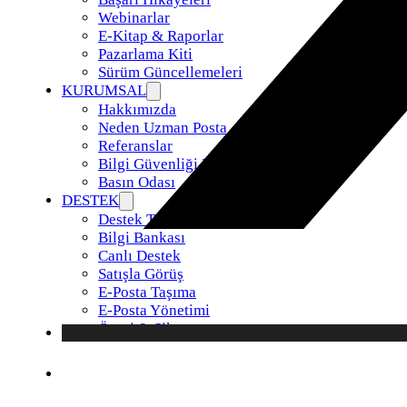
Webinarlar
E-Kitap & Raporlar
Pazarlama Kiti
Sürüm Güncellemeleri
KURUMSAL
Hakkımızda
Neden Uzman Posta
Referanslar
Bilgi Güvenliği Politikamız
Basın Odası
DESTEK
Destek Talebi
Bilgi Bankası
Canlı Destek
Satışla Görüş
E-Posta Taşıma
E-Posta Yönetimi
Öneri & Şikayet