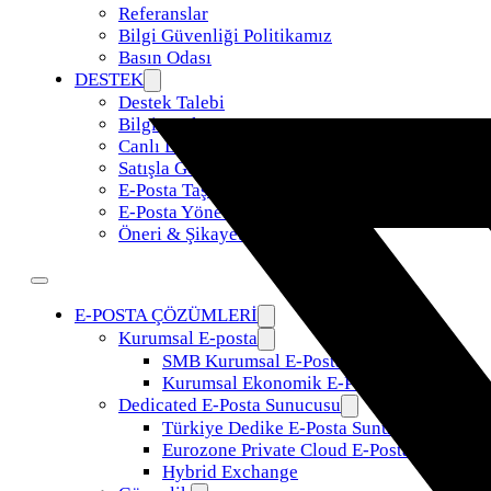
Referanslar
Bilgi Güvenliği Politikamız
Basın Odası
DESTEK
Destek Talebi
Bilgi Bankası
Canlı Destek
Satışla Görüş
E-Posta Taşıma
E-Posta Yönetimi
Öneri & Şikayet
E-POSTA ÇÖZÜMLERİ
Kurumsal E-posta
SMB Kurumsal E-Posta
Kurumsal Ekonomik E-Posta
Dedicated E-Posta Sunucusu
Türkiye Dedike E-Posta Sunucusu
Eurozone Private Cloud E-Posta
Hybrid Exchange