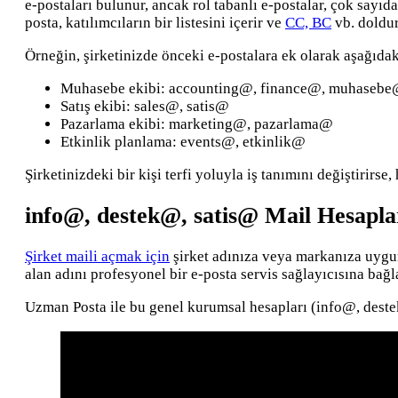
e-postaları bulunur, ancak rol tabanlı e-postalar, çok sayıda
posta, katılımcıların bir listesini içerir ve
CC, BC
vb. doldur
Örneğin, şirketinizde önceki e-postalara ek olarak aşağıdaki
Muhasebe ekibi: accounting@, finance@, muhaseb
Satış ekibi: sales@, satis@
Pazarlama ekibi: marketing@, pazarlama@
Etkinlik planlama: events@, etkinlik@
Şirketinizdeki bir kişi terfi yoluyla iş tanımını değiştirir
info@, destek@, satis@ Mail Hesaplar
Şirket maili açmak için
şirket adınıza veya markanıza uygun
alan adını profesyonel bir e-posta servis sağlayıcısına bağ
Uzman Posta ile bu genel kurumsal hesapları (info@, destek