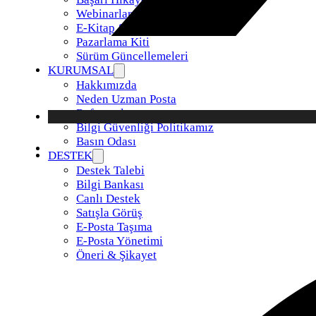
Webinarlar
E-Kitap & Raporlar
Pazarlama Kiti
Sürüm Güncellemeleri
KURUMSAL
Hakkımızda
Neden Uzman Posta
Referanslar
Bilgi Güvenliği Politikamız
Basın Odası
DESTEK
Destek Talebi
Bilgi Bankası
Canlı Destek
Satışla Görüş
E-Posta Taşıma
E-Posta Yönetimi
Öneri & Şikayet