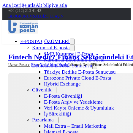
Ana içeriğe atla
Alt bilgiye atla
+90 (212) 213 41 42
BLOG
KURUMSAL
BİZE ULAŞIN
E-POSTA ÇÖZÜMLERİ
Kurumsal E-posta
SMB Kurumsal E-Posta
Fintech Nedir? Finans Sektöründeki Et
Kurumsal Ekonomik E-Posta
Uzman Posta »
Blog
Nedir? Nasıl Yapılır?
Fintech Nedir? Finans Sektöründeki Etkileri
Dedicated E-Posta Sunucusu
Türkiye Dedike E-Posta Sunucusu
Eurozone Private Cloud E-Posta
Hybrid Exchange
Güvenlik
E-Posta Güvenliği
E-Posta Arşiv ve Yedekleme
Veri Kaybı Önleme & Uyumluluk
İş Sürekliliği
Pazarlama
Mail Extra – Email Marketing
İşlemsel E-posta