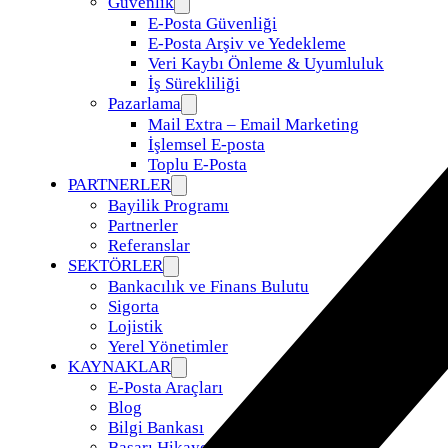
Güvenlik
E-Posta Güvenliği
E-Posta Arşiv ve Yedekleme
Veri Kaybı Önleme & Uyumluluk
İş Sürekliliği
Pazarlama
Mail Extra – Email Marketing
İşlemsel E-posta
Toplu E-Posta
PARTNERLER
Bayilik Programı
Partnerler
Referanslar
SEKTÖRLER
Bankacılık ve Finans Bulutu
Sigorta
Lojistik
Yerel Yönetimler
KAYNAKLAR
E-Posta Araçları
Blog
Bilgi Bankası
Başarı Hikayeleri