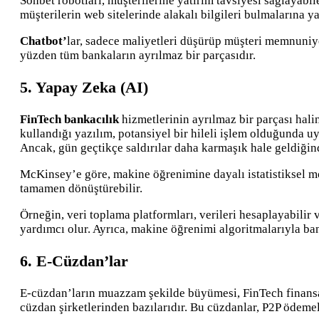
Sohbet robotları, müşterilerine yatırım tavsiyesi sağlayabil
müşterilerin web sitelerinde alakalı bilgileri bulmalarına y
Chatbot’
lar, sadece maliyetleri düşürüp müşteri memnuniy
yüzden tüm bankaların ayrılmaz bir parçasıdır.
5. Yapay Zeka (AI)
FinTech bankacılık
hizmetlerinin ayrılmaz bir parçası hal
kullandığı yazılım, potansiyel bir hileli işlem olduğunda uy
Ancak, gün geçtikçe saldırılar daha karmaşık hale geldiğind
McKinsey’e göre, makine öğrenimine dayalı istatistiksel 
tamamen dönüştürebilir.
Örneğin, veri toplama platformları, verileri hesaplayabilir
yardımcı olur. Ayrıca, makine öğrenimi algoritmalarıyla bank
6. E-Cüzdan’lar
E-cüzdan’ların muazzam şekilde büyümesi, FinTech finansal
cüzdan şirketlerinden bazılarıdır. Bu cüzdanlar, P2P ödemele