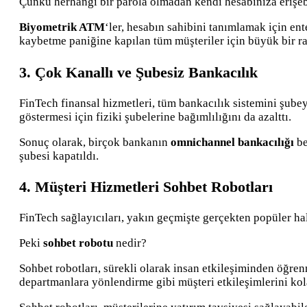
Çünkü herhangi bir parola olmadan kendi hesabınıza erişeb
Biyometrik ATM
‘ler, hesabın sahibini tanımlamak için en
kaybetme paniğine kapılan tüm müşteriler için büyük bir rah
3. Çok Kanallı ve Şubesiz Bankacılık
FinTech finansal hizmetleri, tüm bankacılık sistemini şubey
göstermesi için fiziki şubelerine bağımlılığını da azalttı.
Sonuç olarak, birçok bankanın
omnichannel bankacılığı
be
şubesi kapatıldı.
4. Müşteri Hizmetleri Sohbet Robotları
FinTech sağlayıcıları, yakın geçmişte gerçekten popüler ha
Peki
sohbet robotu
nedir?
Sohbet robotları, sürekli olarak insan etkileşiminden öğre
departmanlara yönlendirme gibi müşteri etkileşimlerini kola