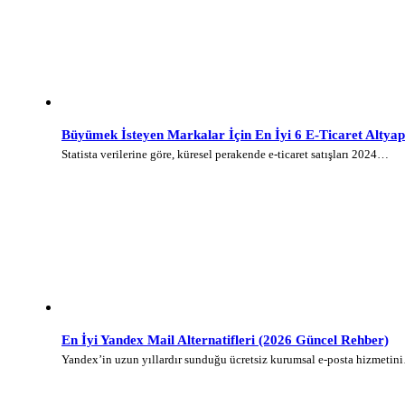
Büyümek İsteyen Markalar İçin En İyi 6 E-Ticaret Altyap
Statista verilerine göre, küresel perakende e-ticaret satışları 2024…
En İyi Yandex Mail Alternatifleri (2026 Güncel Rehber)
Yandex’in uzun yıllardır sunduğu ücretsiz kurumsal e-posta hizmetin