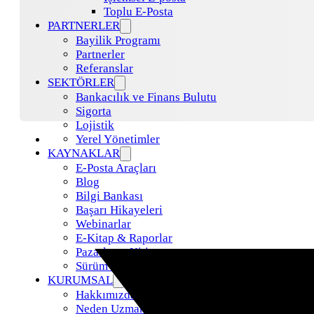
Toplu E-Posta
PARTNERLER
Bayilik Programı
Partnerler
Referanslar
SEKTÖRLER
Bankacılık ve Finans Bulutu
Sigorta
Lojistik
Yerel Yönetimler
KAYNAKLAR
E-Posta Araçları
Blog
Bilgi Bankası
Başarı Hikayeleri
Webinarlar
E-Kitap & Raporlar
Pazarlama Kiti
Sürüm Güncellemeleri
KURUMSAL
Hakkımızda
Neden Uzman Posta