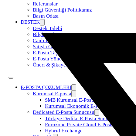
Referanslar
Bilgi Güvenliği Politikamız
Basın Odası
DESTEK
Destek Talebi
Bilgi Bankası
Canlı Destek
Satışla Görüş
E-Posta Taşıma
E-Posta Yönetimi
Öneri & Şikayet
E-POSTA ÇÖZÜMLERİ
Kurumsal E-posta
SMB Kurumsal E-Posta
Kurumsal Ekonomik E-Posta
Dedicated E-Posta Sunucusu
Türkiye Dedike E-Posta Sunucusu
Eurozone Private Cloud E-Posta
Hybrid Exchange