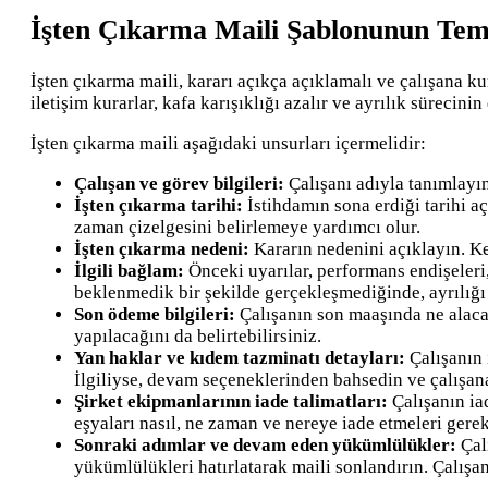
İşten Çıkarma Maili Şablonunun Tem
İşten çıkarma maili, kararı açıkça açıklamalı ve çalışana k
iletişim kurarlar, kafa karışıklığı azalır ve ayrılık sürecini
İşten çıkarma maili aşağıdaki unsurları içermelidir:
Çalışan ve görev bilgileri:
Çalışanı adıyla tanımlayın
İşten çıkarma tarihi:
İstihdamın sona erdiği tarihi aç
zaman çizelgesini belirlemeye yardımcı olur.
İşten çıkarma nedeni:
Kararın nedenini açıklayın. Ke
İlgili bağlam:
Önceki uyarılar, performans endişeleri,
beklenmedik bir şekilde gerçekleşmediğinde, ayrılığı
Son ödeme bilgileri:
Çalışanın son maaşında ne alaca
yapılacağını da belirtebilirsiniz.
Yan haklar ve kıdem tazminatı detayları:
Çalışanın 
İlgiliyse, devam seçeneklerinden bahsedin ve çalışana
Şirket ekipmanlarının iade talimatları:
Çalışanın ia
eşyaları nasıl, ne zaman ve nereye iade etmeleri gerek
Sonraki adımlar ve devam eden yükümlülükler:
Çal
yükümlülükleri hatırlatarak maili sonlandırın. Çalışan