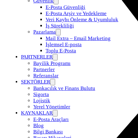
Güvenlik
E-Posta Güvenliği
E-Posta Arşiv ve Yedekleme
Veri Kaybı Önleme & Uyumluluk
İş Sürekliliği
Pazarlama
Mail Extra – Email Marketing
İşlemsel E-posta
Toplu E-Posta
PARTNERLER
Bayilik Programı
Partnerler
Referanslar
SEKTÖRLER
Bankacılık ve Finans Bulutu
Sigorta
Lojistik
Yerel Yönetimler
KAYNAKLAR
E-Posta Araçları
Blog
Bilgi Bankası
Başarı Hikayeleri