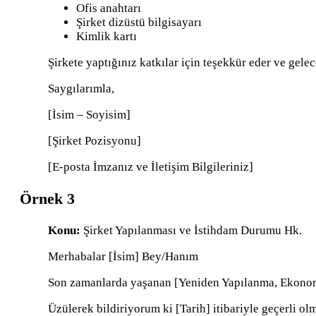
Ofis anahtarı
Şirket dizüstü bilgisayarı
Kimlik kartı
Şirkete yaptığınız katkılar için teşekkür eder ve gele
Saygılarımla,
[İsim – Soyisim]
[Şirket Pozisyonu]
[E-posta İmzanız ve İletişim Bilgileriniz]
Örnek 3
Konu:
Şirket Yapılanması ve İstihdam Durumu Hk.
Merhabalar [İsim] Bey/Hanım
Son zamanlarda yaşanan [Yeniden Yapılanma, Ekonomik 
Üzülerek bildiriyorum ki [Tarih] itibariyle geçerli ol