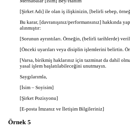
Merhabalar [İsim] Bey/Hanım
[Şirket Adı] ile olan iş ilişkinizin, [belirli sebep, ör
Bu karar, [davranışınız/performansınız] hakkında ya
alınmıştır:
[Sorunun ayrıntıları. Örneğin, (belirli tarihlerde) ve
[Önceki uyarıları veya disiplin işlemlerini belirtin. Örn
[Varsa, birikmiş haklarınız için tazminat da dahil olm
yasal işlem başlatılabileceğini unutmayın.
Saygılarımla,
[İsim – Soyisim]
[Şirket Pozisyonu]
[E-posta İmzanız ve İletişim Bilgileriniz]
Örnek 5