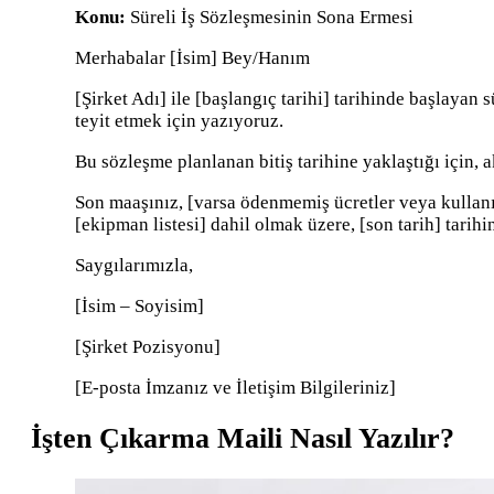
Konu:
Süreli İş Sözleşmesinin Sona Ermesi
Merhabalar [İsim] Bey/Hanım
[Şirket Adı] ile [başlangıç ​​tarihi] tarihinde başlayan
teyit etmek için yazıyoruz.
Bu sözleşme planlanan bitiş tarihine yaklaştığı için, ak
Son maaşınız, [varsa ödenmemiş ücretler veya kullanılm
[ekipman listesi] dahil olmak üzere, [son tarih] tarihi
Saygılarımızla,
[İsim – Soyisim]
[Şirket Pozisyonu]
[E-posta İmzanız ve İletişim Bilgileriniz]
İşten Çıkarma Maili Nasıl Yazılır?