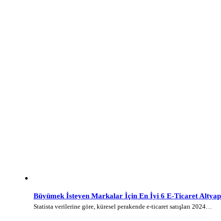
Büyümek İsteyen Markalar İçin En İyi 6 E-Ticaret Altyap
Statista verilerine göre, küresel perakende e-ticaret satışları 2024…