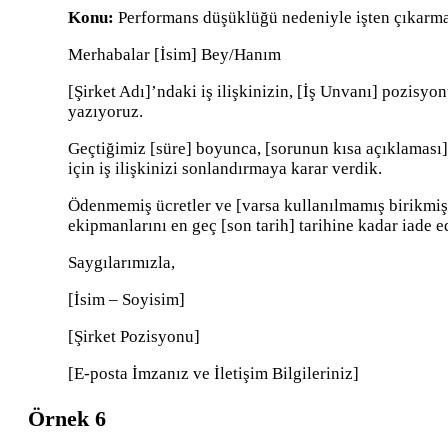
Konu:
Performans düşüklüğü nedeniyle işten çıkarma
Merhabalar [İsim] Bey/Hanım
[Şirket Adı]’ndaki iş ilişkinizin, [İş Unvanı] pozisyo
yazıyoruz.
Geçtiğimiz [süre] boyunca, [sorunun kısa açıklaması] 
için iş ilişkinizi sonlandırmaya karar verdik.
Ödenmemiş ücretler ve [varsa kullanılmamış birikmiş i
ekipmanlarını en geç [son tarih] tarihine kadar iade e
Saygılarımızla,
[İsim – Soyisim]
[Şirket Pozisyonu]
[E-posta İmzanız ve İletişim Bilgileriniz]
Örnek 6