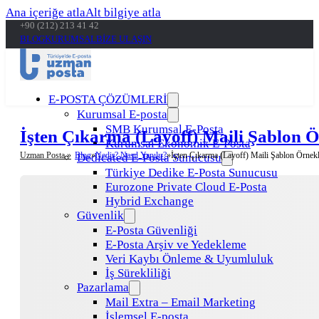
Ana içeriğe atla
Alt bilgiye atla
+90 (212) 213 41 42
BLOG
KURUMSAL
BİZE ULAŞIN
E-POSTA ÇÖZÜMLERİ
Kurumsal E-posta
SMB Kurumsal E-Posta
İşten Çıkarma (Layoff) Maili Şablon Ö
Kurumsal Ekonomik E-Posta
Uzman Posta »
Blog
Nedir? Nasıl Yapılır?
İşten Çıkarma (Layoff) Maili Şablon Örnekl
Dedicated E-Posta Sunucusu
Türkiye Dedike E-Posta Sunucusu
Eurozone Private Cloud E-Posta
Hybrid Exchange
Güvenlik
E-Posta Güvenliği
E-Posta Arşiv ve Yedekleme
Veri Kaybı Önleme & Uyumluluk
İş Sürekliliği
Pazarlama
Mail Extra – Email Marketing
İşlemsel E-posta