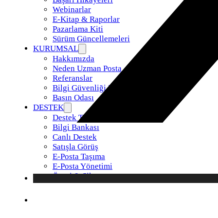
Webinarlar
E-Kitap & Raporlar
Pazarlama Kiti
Sürüm Güncellemeleri
KURUMSAL
Hakkımızda
Neden Uzman Posta
Referanslar
Bilgi Güvenliği Politikamız
Basın Odası
DESTEK
Destek Talebi
Bilgi Bankası
Canlı Destek
Satışla Görüş
E-Posta Taşıma
E-Posta Yönetimi
Öneri & Şikayet