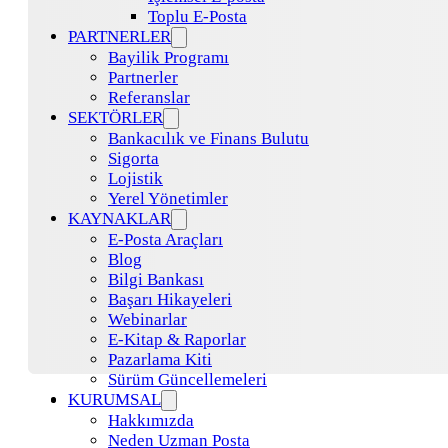
Toplu E-Posta
PARTNERLER
Bayilik Programı
Partnerler
Referanslar
SEKTÖRLER
Bankacılık ve Finans Bulutu
Sigorta
Lojistik
Yerel Yönetimler
KAYNAKLAR
E-Posta Araçları
Blog
Bilgi Bankası
Başarı Hikayeleri
Webinarlar
E-Kitap & Raporlar
Pazarlama Kiti
Sürüm Güncellemeleri
KURUMSAL
Hakkımızda
Neden Uzman Posta