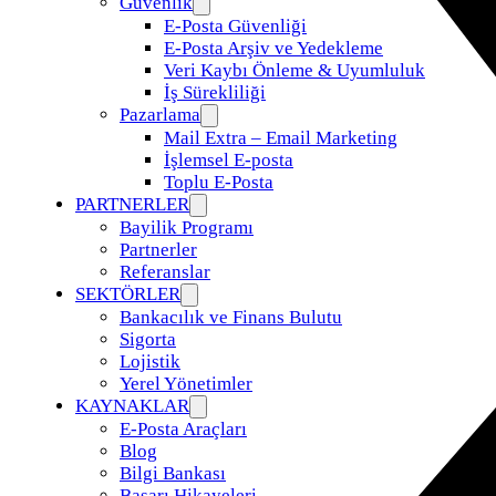
Güvenlik
E-Posta Güvenliği
E-Posta Arşiv ve Yedekleme
Veri Kaybı Önleme & Uyumluluk
İş Sürekliliği
Pazarlama
Mail Extra – Email Marketing
İşlemsel E-posta
Toplu E-Posta
PARTNERLER
Bayilik Programı
Partnerler
Referanslar
SEKTÖRLER
Bankacılık ve Finans Bulutu
Sigorta
Lojistik
Yerel Yönetimler
KAYNAKLAR
E-Posta Araçları
Blog
Bilgi Bankası
Başarı Hikayeleri