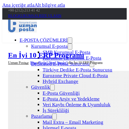
Ana içeriğe atla
Alt bilgiye atla
+90 (212) 213 41 42
BLOG
KURUMSAL
BİZE ULAŞIN
E-POSTA ÇÖZÜMLERİ
Kurumsal E-posta
SMB Kurumsal E-Posta
En İyi 10 ERP Programı
Kurumsal Ekonomik E-Posta
Uzman Posta »
Blog
Nedir? Nasıl Yapılır?
En İyi 10 ERP Programı
Dedicated E-Posta Sunucusu
Türkiye Dedike E-Posta Sunucusu
Eurozone Private Cloud E-Posta
Hybrid Exchange
Güvenlik
E-Posta Güvenliği
E-Posta Arşiv ve Yedekleme
Veri Kaybı Önleme & Uyumluluk
İş Sürekliliği
Pazarlama
Mail Extra – Email Marketing
İşlemsel E-posta