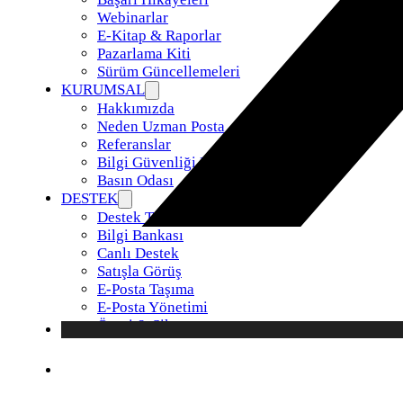
Webinarlar
E-Kitap & Raporlar
Pazarlama Kiti
Sürüm Güncellemeleri
KURUMSAL
Hakkımızda
Neden Uzman Posta
Referanslar
Bilgi Güvenliği Politikamız
Basın Odası
DESTEK
Destek Talebi
Bilgi Bankası
Canlı Destek
Satışla Görüş
E-Posta Taşıma
E-Posta Yönetimi
Öneri & Şikayet