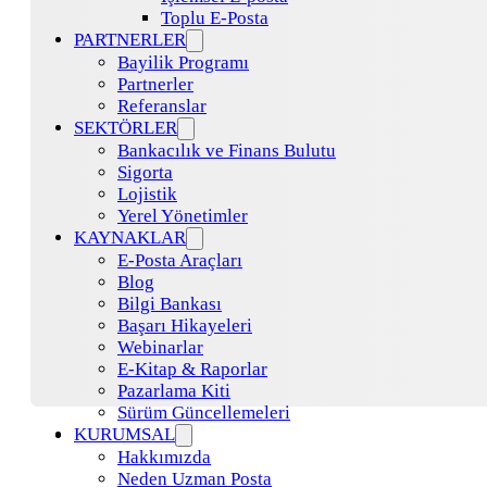
Toplu E-Posta
PARTNERLER
Bayilik Programı
Partnerler
Referanslar
SEKTÖRLER
Bankacılık ve Finans Bulutu
Sigorta
Lojistik
Yerel Yönetimler
KAYNAKLAR
E-Posta Araçları
Blog
Bilgi Bankası
Başarı Hikayeleri
Webinarlar
E-Kitap & Raporlar
Pazarlama Kiti
Sürüm Güncellemeleri
KURUMSAL
Hakkımızda
Neden Uzman Posta