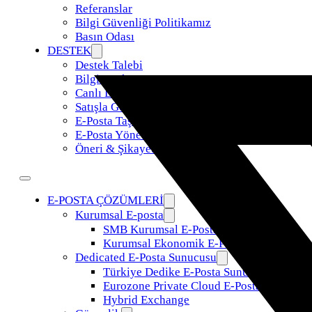
Referanslar
Bilgi Güvenliği Politikamız
Basın Odası
DESTEK
Destek Talebi
Bilgi Bankası
Canlı Destek
Satışla Görüş
E-Posta Taşıma
E-Posta Yönetimi
Öneri & Şikayet
E-POSTA ÇÖZÜMLERİ
Kurumsal E-posta
SMB Kurumsal E-Posta
Kurumsal Ekonomik E-Posta
Dedicated E-Posta Sunucusu
Türkiye Dedike E-Posta Sunucusu
Eurozone Private Cloud E-Posta
Hybrid Exchange