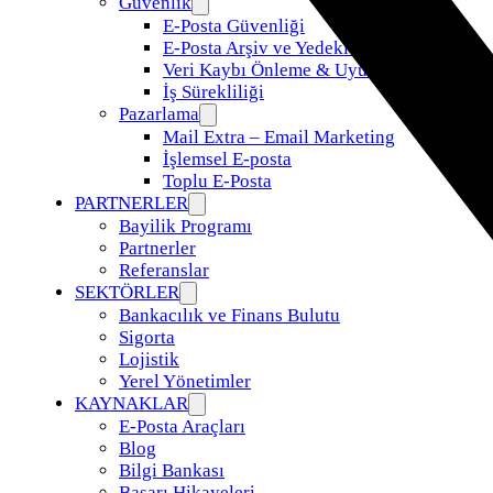
Güvenlik
E-Posta Güvenliği
E-Posta Arşiv ve Yedekleme
Veri Kaybı Önleme & Uyumluluk
İş Sürekliliği
Pazarlama
Mail Extra – Email Marketing
İşlemsel E-posta
Toplu E-Posta
PARTNERLER
Bayilik Programı
Partnerler
Referanslar
SEKTÖRLER
Bankacılık ve Finans Bulutu
Sigorta
Lojistik
Yerel Yönetimler
KAYNAKLAR
E-Posta Araçları
Blog
Bilgi Bankası
Başarı Hikayeleri