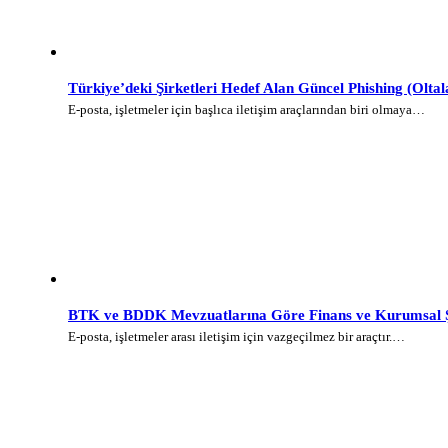
Türkiye’deki Şirketleri Hedef Alan Güncel Phishing (Olt
E-posta, işletmeler için başlıca iletişim araçlarından biri olmaya…
BTK ve BDDK Mevzuatlarına Göre Finans ve Kurumsal Şi
E-posta, işletmeler arası iletişim için vazgeçilmez bir araçtır.…