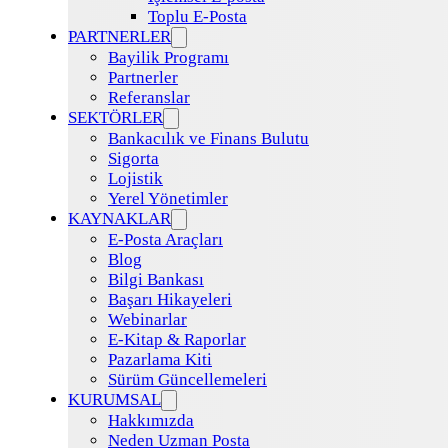
Toplu E-Posta
PARTNERLER
Bayilik Programı
Partnerler
Referanslar
SEKTÖRLER
Bankacılık ve Finans Bulutu
Sigorta
Lojistik
Yerel Yönetimler
KAYNAKLAR
E-Posta Araçları
Blog
Bilgi Bankası
Başarı Hikayeleri
Webinarlar
E-Kitap & Raporlar
Pazarlama Kiti
Sürüm Güncellemeleri
KURUMSAL
Hakkımızda
Neden Uzman Posta