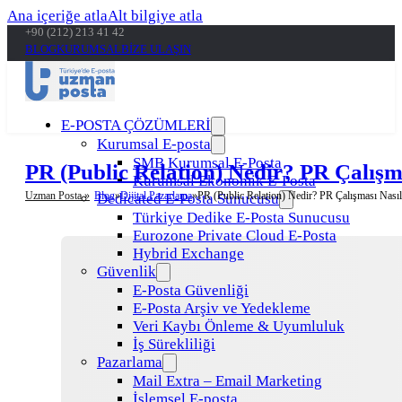
Ana içeriğe atla
Alt bilgiye atla
+90 (212) 213 41 42
BLOG
KURUMSAL
BİZE ULAŞIN
E-POSTA ÇÖZÜMLERİ
Kurumsal E-posta
SMB Kurumsal E-Posta
PR (Public Relation) Nedir? PR Çalış
Kurumsal Ekonomik E-Posta
Uzman Posta »
Blog
Dijital Pazarlama
PR (Public Relation) Nedir? PR Çalışması Nası
Dedicated E-Posta Sunucusu
Türkiye Dedike E-Posta Sunucusu
Eurozone Private Cloud E-Posta
Hybrid Exchange
Güvenlik
E-Posta Güvenliği
E-Posta Arşiv ve Yedekleme
Veri Kaybı Önleme & Uyumluluk
İş Sürekliliği
Pazarlama
Mail Extra – Email Marketing
İşlemsel E-posta