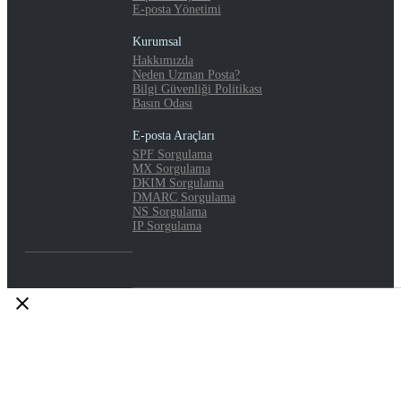
E-posta Yönetimi
Kurumsal
Hakkımızda
Neden Uzman Posta?
Bilgi Güvenliği Politikası
Basın Odası
E-posta Araçları
SPF Sorgulama
MX Sorgulama
DKIM Sorgulama
DMARC Sorgulama
NS Sorgulama
IP Sorgulama