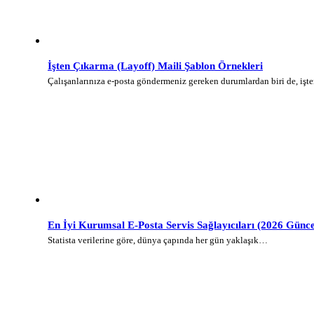
İşten Çıkarma (Layoff) Maili Şablon Örnekleri
Çalışanlarınıza e-posta göndermeniz gereken durumlardan biri de, iş
En İyi Kurumsal E-Posta Servis Sağlayıcıları (2026 Günce
Statista verilerine göre, dünya çapında her gün yaklaşık…