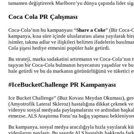
tamamen değiştirerek Marlboro’yu dünya çapında lider sigar
Coca Cola PR Çalışması
Coca-Cola’nın bu kampanyası “
Share a Coke
” (Bir Coca-C
kampanya, kısa süre içinde uluslararası alana yayılarak bi
isimler, takma adlar ve ilişkileri belirten ifadelerin basılm
Cola şişesi hediye etmesini popüler hale getirdi.
Bu strateji, marka sadakatini artırmanın ve Coca-Cola’nın tü
taşıyan bir Coca-Cola bulmanın heyecanını yaşadılar ve bu 
hale getirdi ve bu da markanın görünürlüğünü ve tüketici et
#IceBucketChallenge PR Kampanyası
Ice Bucket Challenge” (Buz Kovası Meydan Okuması), gerç
(Amyotrofik Lateral Skleroz) hastalığına dikkat çekmek ve
videoyu sosyal medyada paylaşmalarını ve ardından başka
etmezse, ALS Araştırma Fonu’na bağış yapması bekleniyor
Bu kampanya, sosyal medya aracılığıyla hızla yayılarak kü
videolarını paylaştı. Bu sayede ALS hastalığı hakkında far