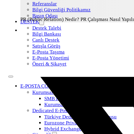
Referanslar
Bilgi Güvenliği Politikamız
Basın Odası
PR (Public Relation) Nedir? PR Çalışması Nasıl Yapı
DESTEK
Destek Talebi
Bilgi Bankası
Canlı Destek
Satışla Görüş
E-Posta Taşıma
E-Posta Yönetimi
Öneri & Şikayet
E-POSTA ÇÖZÜMLERİ
Kurumsal E-posta
SMB Kurumsal E-Posta
Kurumsal Ekonomik E-Posta
Dedicated E-Posta Sunucusu
Türkiye Dedike E-Posta Sunucusu
Eurozone Private Cloud E-Posta
Hybrid Exchange