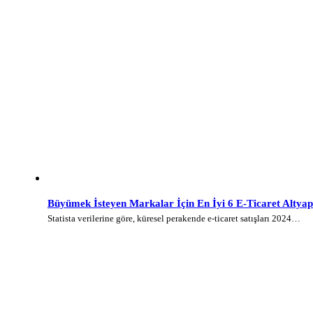
Büyümek İsteyen Markalar İçin En İyi 6 E-Ticaret Altyap
Statista verilerine göre, küresel perakende e-ticaret satışları 2024…