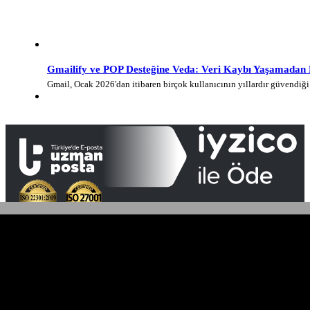
Gmailify ve POP Desteğine Veda: Veri Kaybı Yaşamadan E-
Gmail, Ocak 2026'dan itibaren birçok kullanıcının yıllardır güvendi