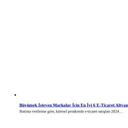
Büyümek İsteyen Markalar İçin En İyi 6 E-Ticaret Altyap
Statista verilerine göre, küresel perakende e-ticaret satışları 2024…