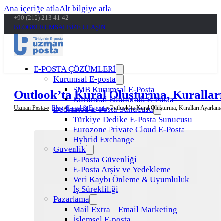
Ana içeriğe atla
Alt bilgiye atla
+90 (212) 213 41 42
BLOG
KURUMSAL
BİZE ULAŞIN
E-POSTA ÇÖZÜMLERİ
Kurumsal E-posta
SMB Kurumsal E-Posta
Outlook’ta Kural Oluşturma, Kurallar
Kurumsal Ekonomik E-Posta
Uzman Posta »
Blog
E-mail & E-posta
Outlook’ta Kural Oluşturma, Kuralları Ayarlam
Dedicated E-Posta Sunucusu
Türkiye Dedike E-Posta Sunucusu
Eurozone Private Cloud E-Posta
Hybrid Exchange
Güvenlik
E-Posta Güvenliği
E-Posta Arşiv ve Yedekleme
Veri Kaybı Önleme & Uyumluluk
İş Sürekliliği
Pazarlama
Mail Extra – Email Marketing
İşlemsel E-posta