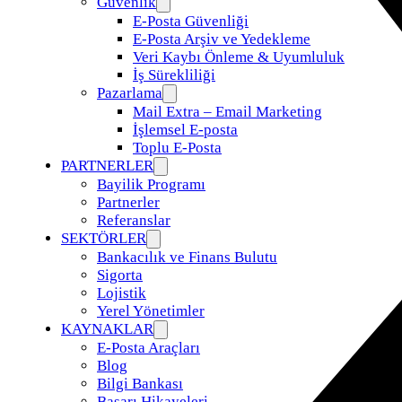
Güvenlik
E-Posta Güvenliği
E-Posta Arşiv ve Yedekleme
Veri Kaybı Önleme & Uyumluluk
İş Sürekliliği
Pazarlama
Mail Extra – Email Marketing
İşlemsel E-posta
Toplu E-Posta
PARTNERLER
Bayilik Programı
Partnerler
Referanslar
SEKTÖRLER
Bankacılık ve Finans Bulutu
Sigorta
Lojistik
Yerel Yönetimler
KAYNAKLAR
E-Posta Araçları
Blog
Bilgi Bankası
Başarı Hikayeleri