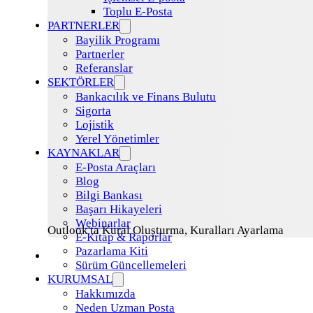
Toplu E-Posta
PARTNERLER
Bayilik Programı
Partnerler
Referanslar
SEKTÖRLER
Bankacılık ve Finans Bulutu
Sigorta
Lojistik
Yerel Yönetimler
KAYNAKLAR
E-Posta Araçları
Blog
Bilgi Bankası
Başarı Hikayeleri
Webinarlar
Outlook'ta Kural Oluşturma, Kuralları Ayarlama
E-Kitap & Raporlar
Pazarlama Kiti
Sürüm Güncellemeleri
KURUMSAL
Hakkımızda
Neden Uzman Posta