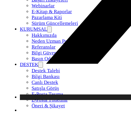
Webinarlar
E-Kitap & Raporlar
Pazarlama Kiti
Sürüm Güncellemeleri
KURUMSAL
Hakkımızda
Neden Uzman Posta
Referanslar
Bilgi Güvenliği Politikamız
Basın Odası
DESTEK
Destek Talebi
Bilgi Bankası
Canlı Destek
Satışla Görüş
E-Posta Taşıma
E-Posta Yönetimi
Öneri & Şikayet