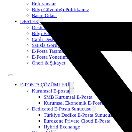
Referanslar
Bilgi Güvenliği Politikamız
Basın Odası
DESTEK
Destek Talebi
Bilgi Bankası
Canlı Destek
Satışla Görüş
E-Posta Taşıma
E-Posta Yönetimi
Öneri & Şikayet
E-POSTA ÇÖZÜMLERİ
Kurumsal E-posta
SMB Kurumsal E-Posta
Kurumsal Ekonomik E-Posta
Dedicated E-Posta Sunucusu
Türkiye Dedike E-Posta Sunucusu
Eurozone Private Cloud E-Posta
Hybrid Exchange