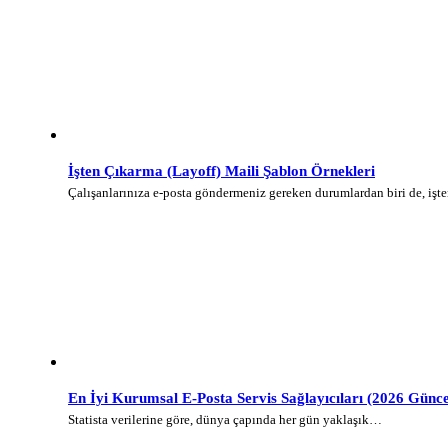
İşten Çıkarma (Layoff) Maili Şablon Örnekleri
Çalışanlarınıza e-posta göndermeniz gereken durumlardan biri de, iş
En İyi Kurumsal E-Posta Servis Sağlayıcıları (2026 Günce
Statista verilerine göre, dünya çapında her gün yaklaşık…