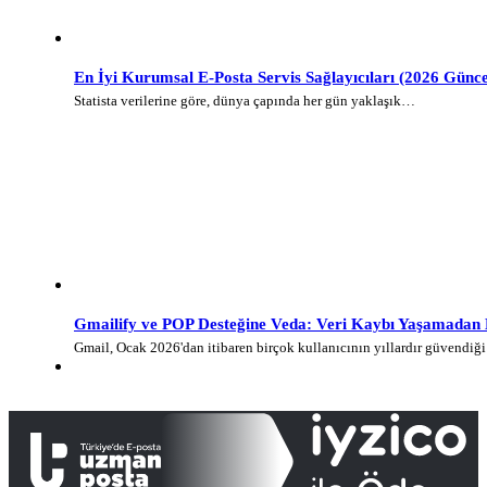
En İyi Kurumsal E-Posta Servis Sağlayıcıları (2026 Günce
Statista verilerine göre, dünya çapında her gün yaklaşık…
Gmailify ve POP Desteğine Veda: Veri Kaybı Yaşamadan E-
Gmail, Ocak 2026'dan itibaren birçok kullanıcının yıllardır güvendi