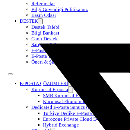
Referanslar
Bilgi Güvenliği Politikamız
Basın Odası
DESTEK
Destek Talebi
Bilgi Bankası
Canlı Destek
Satışla Görüş
E-Posta Taşıma
E-Posta Yönetimi
Öneri & Şikayet
E-POSTA ÇÖZÜMLERİ
Kurumsal E-posta
SMB Kurumsal E-Posta
Kurumsal Ekonomik E-Posta
Dedicated E-Posta Sunucusu
Türkiye Dedike E-Posta Sunucusu
Eurozone Private Cloud E-Posta
Hybrid Exchange