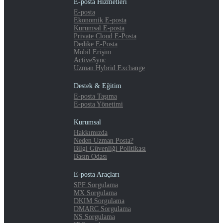
E-posta Hizmetleri
E-posta
Ekonomik E-posta
Kurumsal E-posta
Private Cloud E-Posta
Dedike E-Posta
Mobil Erişim
ActiveSync
Uzman Hybrid Exchange
Destek & Eğitim
E-posta Taşıma
E-posta Yönetimi
Kurumsal
Hakkımızda
Neden Uzman Posta?
Bilgi Güvenliği Politikası
Basın Odası
E-posta Araçları
SPF Sorgulama
MX Sorgulama
DKIM Sorgulama
DMARC Sorgulama
NS Sorgulama