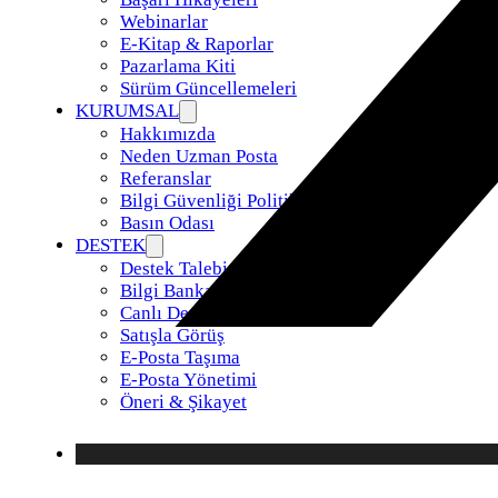
Webinarlar
E-Kitap & Raporlar
Pazarlama Kiti
Sürüm Güncellemeleri
KURUMSAL
Hakkımızda
Neden Uzman Posta
Referanslar
Bilgi Güvenliği Politikamız
Basın Odası
DESTEK
Destek Talebi
Bilgi Bankası
Canlı Destek
Satışla Görüş
E-Posta Taşıma
E-Posta Yönetimi
Öneri & Şikayet