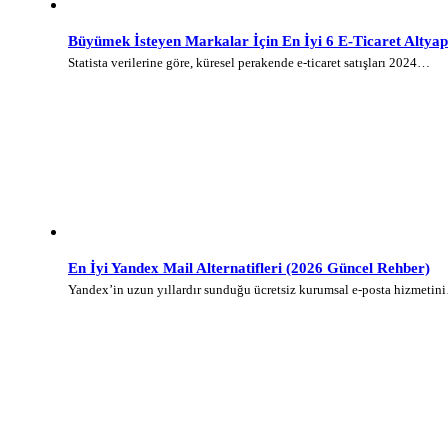
Büyümek İsteyen Markalar İçin En İyi 6 E-Ticaret Altyap
Statista verilerine göre, küresel perakende e-ticaret satışları 2024…
En İyi Yandex Mail Alternatifleri (2026 Güncel Rehber)
Yandex’in uzun yıllardır sunduğu ücretsiz kurumsal e-posta hizmetin