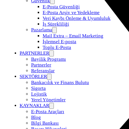
Güvenlik
E-Posta Güvenliği
E-Posta Arşiv ve Yedekleme
Veri Kaybı Önleme & Uyumluluk
İş Sürekliliği
Pazarlama
Mail Extra – Email Marketing
İşlemsel E-posta
Toplu E-Posta
PARTNERLER
Bayilik Programı
Partnerler
Referanslar
SEKTÖRLER
Bankacılık ve Finans Bulutu
Sigorta
Lojistik
Yerel Yönetimler
KAYNAKLAR
E-Posta Araçları
Blog
Bilgi Bankası
Başarı Hikayeleri