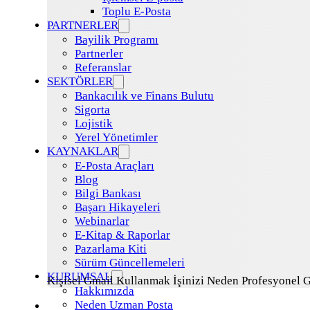
Toplu E-Posta
PARTNERLER
Bayilik Programı
Partnerler
Referanslar
SEKTÖRLER
Bankacılık ve Finans Bulutu
Sigorta
Lojistik
Yerel Yönetimler
KAYNAKLAR
E-Posta Araçları
Blog
Bilgi Bankası
Başarı Hikayeleri
Webinarlar
E-Kitap & Raporlar
Pazarlama Kiti
Sürüm Güncellemeleri
KURUMSAL
Kişisel Gmail Kullanmak İşinizi Neden Profesyonel 
Hakkımızda
Neden Uzman Posta