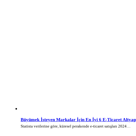
Büyümek İsteyen Markalar İçin En İyi 6 E-Ticaret Altyap
Statista verilerine göre, küresel perakende e-ticaret satışları 2024…