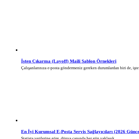
İşten Çıkarma (Layoff) Maili Şablon Örnekleri
Çalışanlarınıza e-posta göndermeniz gereken durumlardan biri de, iş
En İyi Kurumsal E-Posta Servis Sağlayıcıları (2026 Günce
Statista verilerine göre, dünya çapında her gün yaklaşık…