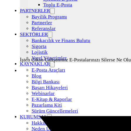
Toplu E-Posta
PARTNERLER
Bayilik Programı
Partnerler
Referanslar
SEKTÖRLER
Bankacılık ve Finans Bulutu
Sigorta
Lojistik
Yerel Yönetimler
İşten Çıkan Çalışanınız E-Postalarınızı Silerse Ne Olu
KAYNAKLAR
E-Posta Araçları
Blog
Bilgi Bankası
Başarı Hikayeleri
Webinarlar
E-Kitap & Raporlar
Pazarlama Kiti
Sürüm Güncellemeleri
KURUMSAL
Hakkımızda
Neden Uzman Posta