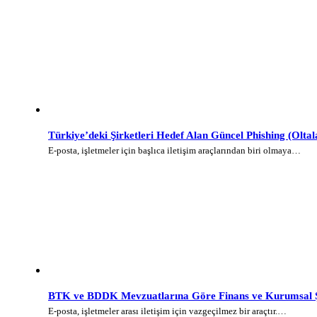
Türkiye’deki Şirketleri Hedef Alan Güncel Phishing (Olt
E-posta, işletmeler için başlıca iletişim araçlarından biri olmaya…
BTK ve BDDK Mevzuatlarına Göre Finans ve Kurumsal Şi
E-posta, işletmeler arası iletişim için vazgeçilmez bir araçtır.…