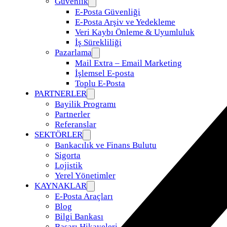
Güvenlik
E-Posta Güvenliği
E-Posta Arşiv ve Yedekleme
Veri Kaybı Önleme & Uyumluluk
İş Sürekliliği
Pazarlama
Mail Extra – Email Marketing
İşlemsel E-posta
Toplu E-Posta
PARTNERLER
Bayilik Programı
Partnerler
Referanslar
SEKTÖRLER
Bankacılık ve Finans Bulutu
Sigorta
Lojistik
Yerel Yönetimler
KAYNAKLAR
E-Posta Araçları
Blog
Bilgi Bankası
Başarı Hikayeleri