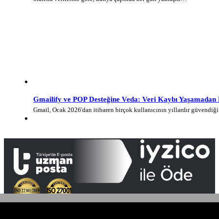
Gmailify ve POP Desteğine Veda: Veri Kaybı Yaşamadan E-
Gmail, Ocak 2026'dan itibaren birçok kullanıcının yıllardır güvendi