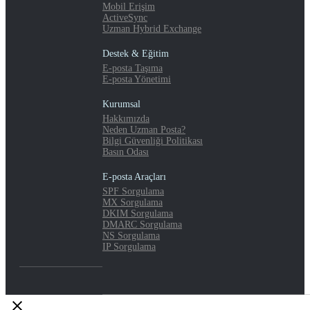
Mobil Erişim
ActiveSync
Uzman Hybrid Exchange
Destek & Eğitim
E-posta Taşıma
E-posta Yönetimi
Kurumsal
Hakkımızda
Neden Uzman Posta?
Bilgi Güvenliği Politikası
Basın Odası
E-posta Araçları
SPF Sorgulama
MX Sorgulama
DKIM Sorgulama
DMARC Sorgulama
NS Sorgulama
IP Sorgulama