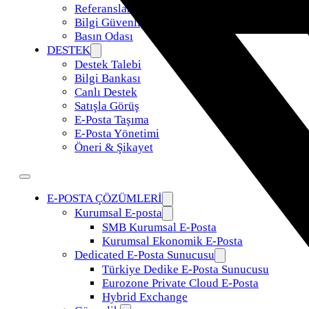
Referanslar
Bilgi Güvenliği Politikamız
Basın Odası
DESTEK
Destek Talebi
Bilgi Bankası
Canlı Destek
Satışla Görüş
E-Posta Taşıma
E-Posta Yönetimi
Öneri & Şikayet
E-POSTA ÇÖZÜMLERİ
Kurumsal E-posta
SMB Kurumsal E-Posta
Kurumsal Ekonomik E-Posta
Dedicated E-Posta Sunucusu
Türkiye Dedike E-Posta Sunucusu
Eurozone Private Cloud E-Posta
Hybrid Exchange