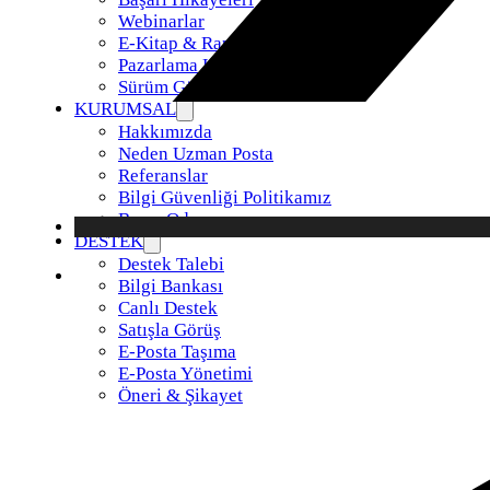
Webinarlar
E-Kitap & Raporlar
Pazarlama Kiti
Sürüm Güncellemeleri
KURUMSAL
Hakkımızda
Neden Uzman Posta
Referanslar
Bilgi Güvenliği Politikamız
Basın Odası
DESTEK
Destek Talebi
Bilgi Bankası
Canlı Destek
Satışla Görüş
E-Posta Taşıma
E-Posta Yönetimi
Öneri & Şikayet