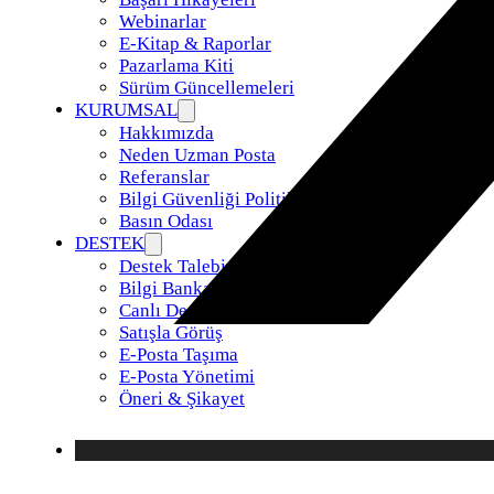
Webinarlar
E-Kitap & Raporlar
Pazarlama Kiti
Sürüm Güncellemeleri
KURUMSAL
Hakkımızda
Neden Uzman Posta
Referanslar
Bilgi Güvenliği Politikamız
Basın Odası
DESTEK
Destek Talebi
Bilgi Bankası
Canlı Destek
Satışla Görüş
E-Posta Taşıma
E-Posta Yönetimi
Öneri & Şikayet