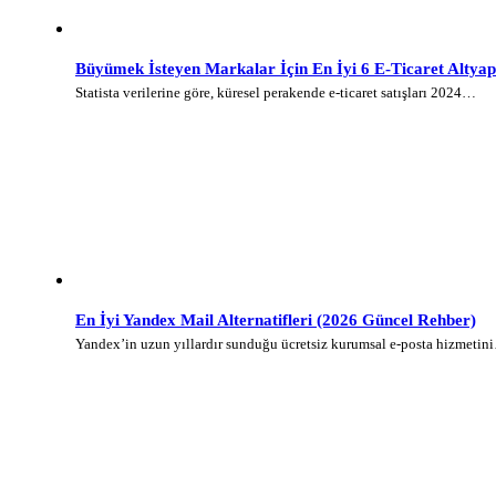
Büyümek İsteyen Markalar İçin En İyi 6 E-Ticaret Altyap
Statista verilerine göre, küresel perakende e-ticaret satışları 2024…
En İyi Yandex Mail Alternatifleri (2026 Güncel Rehber)
Yandex’in uzun yıllardır sunduğu ücretsiz kurumsal e-posta hizmetin