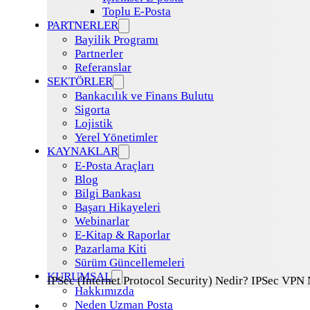
Toplu E-Posta
PARTNERLER
Bayilik Programı
Partnerler
Referanslar
SEKTÖRLER
Bankacılık ve Finans Bulutu
Sigorta
Lojistik
Yerel Yönetimler
KAYNAKLAR
E-Posta Araçları
Blog
Bilgi Bankası
Başarı Hikayeleri
Webinarlar
E-Kitap & Raporlar
Pazarlama Kiti
Sürüm Güncellemeleri
KURUMSAL
IPSec (Internet Protocol Security) Nedir? IPSec VPN N
Hakkımızda
Neden Uzman Posta