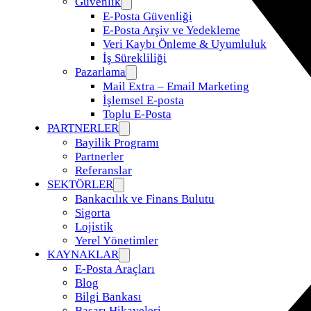
Güvenlik
E-Posta Güvenliği
E-Posta Arşiv ve Yedekleme
Veri Kaybı Önleme & Uyumluluk
İş Sürekliliği
Pazarlama
Mail Extra – Email Marketing
İşlemsel E-posta
Toplu E-Posta
PARTNERLER
Bayilik Programı
Partnerler
Referanslar
SEKTÖRLER
Bankacılık ve Finans Bulutu
Sigorta
Lojistik
Yerel Yönetimler
KAYNAKLAR
E-Posta Araçları
Blog
Bilgi Bankası
Başarı Hikayeleri