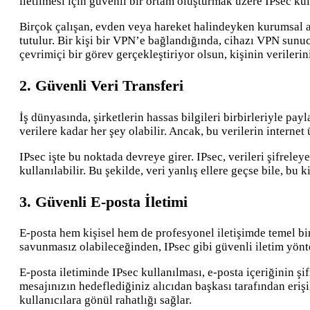
iletilmesi için güvenli bir ortam oluşturmak üzere IPsec kul
Birçok çalışan, evden veya hareket halindeyken kurumsal ağl
tutulur. Bir kişi bir VPN’e bağlandığında, cihazı VPN sunucu
çevrimiçi bir görev gerçekleştiriyor olsun, kişinin verileri
2. Güvenli Veri Transferi
İş dünyasında, şirketlerin hassas bilgileri birbirleriyle payl
verilere kadar her şey olabilir. Ancak, bu verilerin internet 
IPsec işte bu noktada devreye girer. IPsec, verileri şifrele
kullanılabilir. Bu şekilde, veri yanlış ellere geçse bile, bu
3. Güvenli E-posta İletimi
E-posta hem kişisel hem de profesyonel iletişimde temel bir a
savunmasız olabileceğinden, IPsec gibi güvenli iletim yönte
E-posta iletiminde IPsec kullanılması, e-posta içeriğinin şif
mesajınızın hedeflediğiniz alıcıdan başkası tarafından eri
kullanıcılara gönül rahatlığı sağlar.