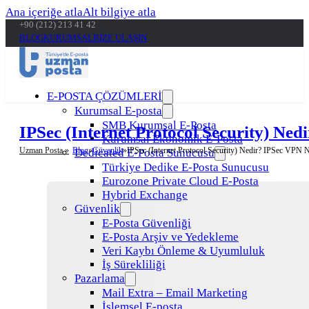
Ana içeriğe atla
Alt bilgiye atla
+90 (212) 213 41 42
BLOG
KURUMSAL
BİZE ULAŞIN
E-POSTA ÇÖZÜMLERİ
Kurumsal E-posta
SMB Kurumsal E-Posta
IPSec (Internet Protocol Security) Ned
Kurumsal Ekonomik E-Posta
Uzman Posta »
Blog
Güvenlik
IPSec (Internet Protocol Security) Nedir? IPSec VPN Na
Dedicated E-Posta Sunucusu
Türkiye Dedike E-Posta Sunucusu
Eurozone Private Cloud E-Posta
Hybrid Exchange
Güvenlik
E-Posta Güvenliği
E-Posta Arşiv ve Yedekleme
Veri Kaybı Önleme & Uyumluluk
İş Sürekliliği
Pazarlama
Mail Extra – Email Marketing
İşlemsel E-posta