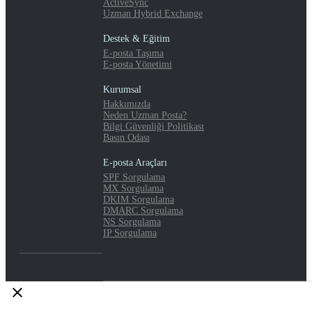
ActiveSync
Uzman Hybrid Exchange
Destek & Eğitim
E-posta Taşıma
E-posta Yönetimi
Kurumsal
Hakkımızda
Neden Uzman Posta?
Bilgi Güvenliği Politikası
Basın Odası
E-posta Araçları
SPF Sorgulama
MX Sorgulama
DKIM Sorgulama
DMARC Sorgulama
NS Sorgulama
IP Sorgulama