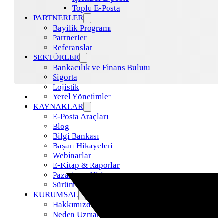
Toplu E-Posta
PARTNERLER
Bayilik Programı
Partnerler
Referanslar
SEKTÖRLER
Bankacılık ve Finans Bulutu
Sigorta
Lojistik
Yerel Yönetimler
KAYNAKLAR
E-Posta Araçları
Blog
Bilgi Bankası
Başarı Hikayeleri
Webinarlar
E-Kitap & Raporlar
Pazarlama Kiti
Sürüm Güncellemeleri
KURUMSAL
Hakkımızda
Neden Uzman Posta