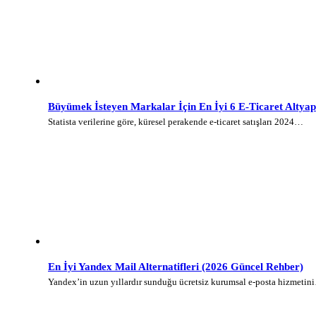
Büyümek İsteyen Markalar İçin En İyi 6 E-Ticaret Altyap
Statista verilerine göre, küresel perakende e-ticaret satışları 2024…
En İyi Yandex Mail Alternatifleri (2026 Güncel Rehber)
Yandex’in uzun yıllardır sunduğu ücretsiz kurumsal e-posta hizmetin