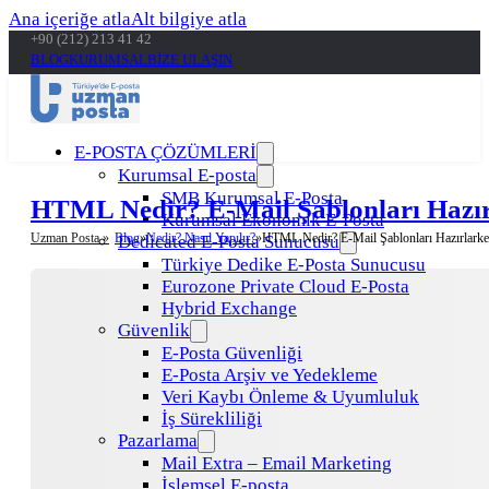
Ana içeriğe atla
Alt bilgiye atla
+90 (212) 213 41 42
BLOG
KURUMSAL
BİZE ULAŞIN
E-POSTA ÇÖZÜMLERİ
Kurumsal E-posta
SMB Kurumsal E-Posta
HTML Nedir? E-Mail Şablonları Hazı
Kurumsal Ekonomik E-Posta
Uzman Posta »
Blog
Nedir? Nasıl Yapılır?
HTML Nedir? E-Mail Şablonları Hazırlar
Dedicated E-Posta Sunucusu
Türkiye Dedike E-Posta Sunucusu
Eurozone Private Cloud E-Posta
Hybrid Exchange
Güvenlik
E-Posta Güvenliği
E-Posta Arşiv ve Yedekleme
Veri Kaybı Önleme & Uyumluluk
İş Sürekliliği
Pazarlama
Mail Extra – Email Marketing
İşlemsel E-posta