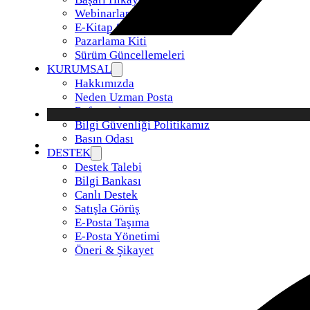
Webinarlar
E-Kitap & Raporlar
Pazarlama Kiti
Sürüm Güncellemeleri
KURUMSAL
Hakkımızda
Neden Uzman Posta
Referanslar
Bilgi Güvenliği Politikamız
Basın Odası
DESTEK
Destek Talebi
Bilgi Bankası
Canlı Destek
Satışla Görüş
E-Posta Taşıma
E-Posta Yönetimi
Öneri & Şikayet