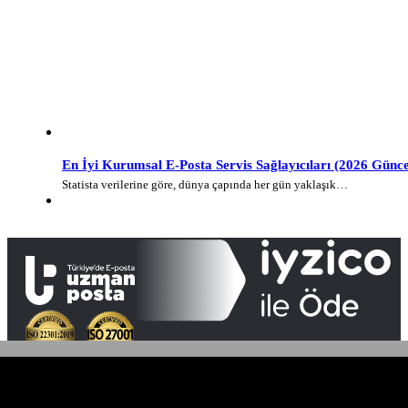
En İyi Kurumsal E-Posta Servis Sağlayıcıları (2026 Günce
Statista verilerine göre, dünya çapında her gün yaklaşık…