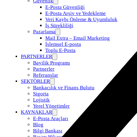
Güvenlik
E-Posta Güvenliği
E-Posta Arşiv ve Yedekleme
Veri Kaybı Önleme & Uyumluluk
İş Sürekliliği
Pazarlama
Mail Extra – Email Marketing
İşlemsel E-posta
Toplu E-Posta
PARTNERLER
Bayilik Programı
Partnerler
Referanslar
SEKTÖRLER
Bankacılık ve Finans Bulutu
Sigorta
Lojistik
Yerel Yönetimler
KAYNAKLAR
E-Posta Araçları
Blog
Bilgi Bankası
Başarı Hikayeleri