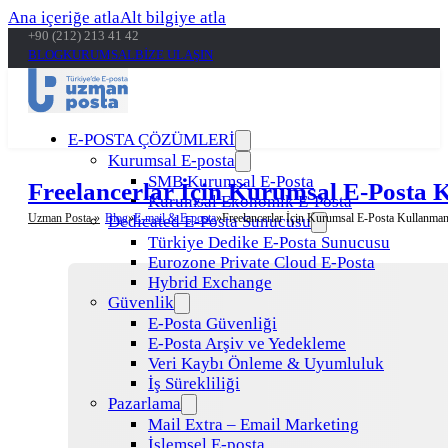
Ana içeriğe atla
Alt bilgiye atla
+90 (212) 213 41 42
BLOG
KURUMSAL
BİZE ULAŞIN
E-POSTA ÇÖZÜMLERİ
Kurumsal E-posta
SMB Kurumsal E-Posta
Freelancerlar İçin Kurumsal E-Posta 
Kurumsal Ekonomik E-Posta
Uzman Posta »
Blog
E-mail & E-posta
Freelancerlar İçin Kurumsal E-Posta Kullanman
Dedicated E-Posta Sunucusu
Türkiye Dedike E-Posta Sunucusu
Eurozone Private Cloud E-Posta
Hybrid Exchange
Güvenlik
E-Posta Güvenliği
E-Posta Arşiv ve Yedekleme
Veri Kaybı Önleme & Uyumluluk
İş Sürekliliği
Pazarlama
Mail Extra – Email Marketing
İşlemsel E-posta