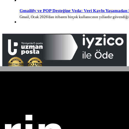
Gmailify ve POP Desteğine Veda: Veri Kaybı Yaşamadan E-
Gmail, Ocak 2026'dan itibaren birçok kullanıcının yıllardır güvendi