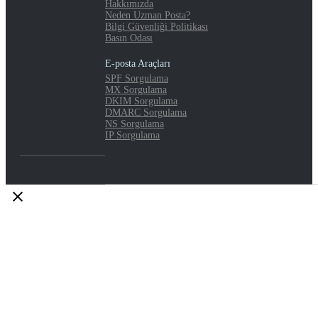
Hakkımızda
Neden Uzman Posta?
Bilgi Güvenliği Politikası
Basın Odası
E-posta Araçları
SPF Sorgulama
MX Sorgulama
DKIM Sorgulama
DMARC Sorgulama
NS Sorgulama
IP Sorgulama