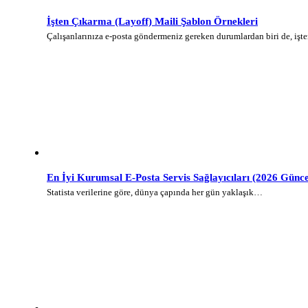
İşten Çıkarma (Layoff) Maili Şablon Örnekleri
Çalışanlarınıza e-posta göndermeniz gereken durumlardan biri de, iş
En İyi Kurumsal E-Posta Servis Sağlayıcıları (2026 Günce
Statista verilerine göre, dünya çapında her gün yaklaşık…