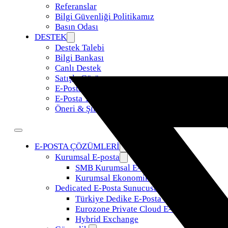
Referanslar
Bilgi Güvenliği Politikamız
Basın Odası
DESTEK
Destek Talebi
Bilgi Bankası
Canlı Destek
Satışla Görüş
E-Posta Taşıma
E-Posta Yönetimi
Öneri & Şikayet
E-POSTA ÇÖZÜMLERİ
Kurumsal E-posta
SMB Kurumsal E-Posta
Kurumsal Ekonomik E-Posta
Dedicated E-Posta Sunucusu
Türkiye Dedike E-Posta Sunucusu
Eurozone Private Cloud E-Posta
Hybrid Exchange