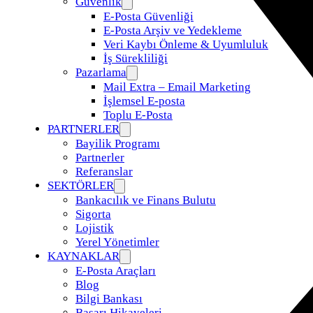
Güvenlik
E-Posta Güvenliği
E-Posta Arşiv ve Yedekleme
Veri Kaybı Önleme & Uyumluluk
İş Sürekliliği
Pazarlama
Mail Extra – Email Marketing
İşlemsel E-posta
Toplu E-Posta
PARTNERLER
Bayilik Programı
Partnerler
Referanslar
SEKTÖRLER
Bankacılık ve Finans Bulutu
Sigorta
Lojistik
Yerel Yönetimler
KAYNAKLAR
E-Posta Araçları
Blog
Bilgi Bankası
Başarı Hikayeleri