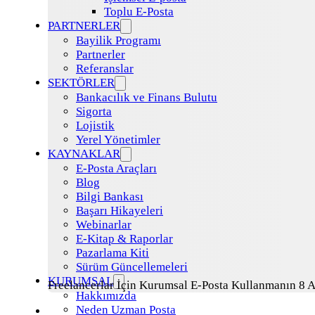
Toplu E-Posta
PARTNERLER
Bayilik Programı
Partnerler
Referanslar
SEKTÖRLER
Bankacılık ve Finans Bulutu
Sigorta
Lojistik
Yerel Yönetimler
KAYNAKLAR
E-Posta Araçları
Blog
Bilgi Bankası
Başarı Hikayeleri
Webinarlar
E-Kitap & Raporlar
Pazarlama Kiti
Sürüm Güncellemeleri
KURUMSAL
Freelancerlar İçin Kurumsal E-Posta Kullanmanın 8 A
Hakkımızda
Neden Uzman Posta