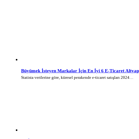
Büyümek İsteyen Markalar İçin En İyi 6 E-Ticaret Altyap
Statista verilerine göre, küresel perakende e-ticaret satışları 2024…