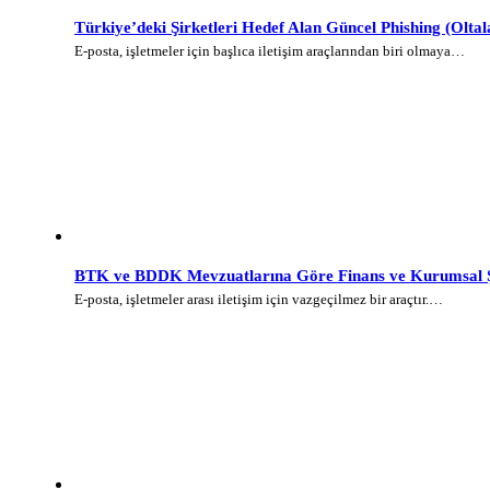
Türkiye’deki Şirketleri Hedef Alan Güncel Phishing (Olt
E-posta, işletmeler için başlıca iletişim araçlarından biri olmaya…
BTK ve BDDK Mevzuatlarına Göre Finans ve Kurumsal Şi
E-posta, işletmeler arası iletişim için vazgeçilmez bir araçtır.…