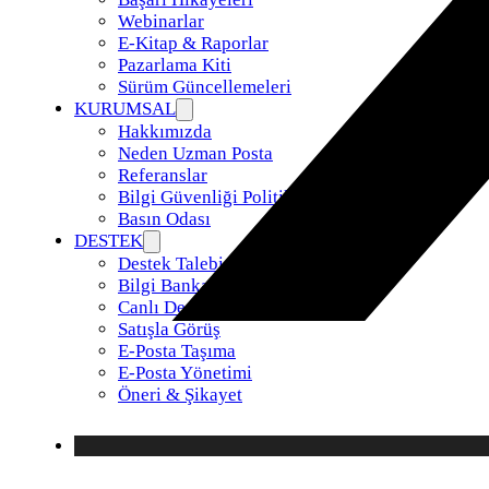
Webinarlar
E-Kitap & Raporlar
Pazarlama Kiti
Sürüm Güncellemeleri
KURUMSAL
Hakkımızda
Neden Uzman Posta
Referanslar
Bilgi Güvenliği Politikamız
Basın Odası
DESTEK
Destek Talebi
Bilgi Bankası
Canlı Destek
Satışla Görüş
E-Posta Taşıma
E-Posta Yönetimi
Öneri & Şikayet