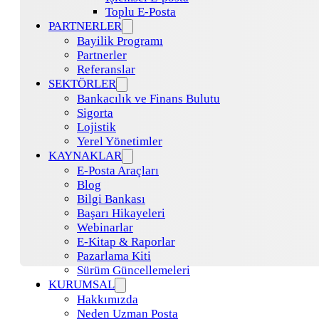
Toplu E-Posta
PARTNERLER
Bayilik Programı
Partnerler
Referanslar
SEKTÖRLER
Bankacılık ve Finans Bulutu
Sigorta
Lojistik
Yerel Yönetimler
KAYNAKLAR
E-Posta Araçları
Blog
Bilgi Bankası
Başarı Hikayeleri
Webinarlar
E-Kitap & Raporlar
Pazarlama Kiti
Sürüm Güncellemeleri
KURUMSAL
Hakkımızda
Neden Uzman Posta