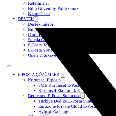
Referanslar
Bilgi Güvenliği Politikamız
Basın Odası
DESTEK
Destek Talebi
Bilgi Bankası
Canlı Destek
Satışla Görüş
E-Posta Taşıma
E-Posta Yönetimi
Öneri & Şikayet
E-POSTA ÇÖZÜMLERİ
Kurumsal E-posta
SMB Kurumsal E-Posta
Kurumsal Ekonomik E-Posta
Dedicated E-Posta Sunucusu
Türkiye Dedike E-Posta Sunucusu
Eurozone Private Cloud E-Posta
Hybrid Exchange