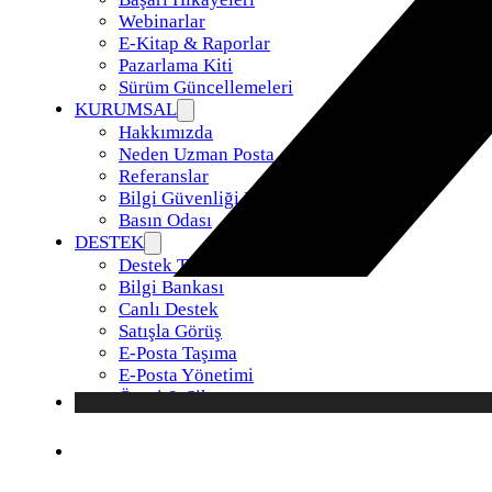
Webinarlar
E-Kitap & Raporlar
Pazarlama Kiti
Sürüm Güncellemeleri
KURUMSAL
Hakkımızda
Neden Uzman Posta
Referanslar
Bilgi Güvenliği Politikamız
Basın Odası
DESTEK
Destek Talebi
Bilgi Bankası
Canlı Destek
Satışla Görüş
E-Posta Taşıma
E-Posta Yönetimi
Öneri & Şikayet