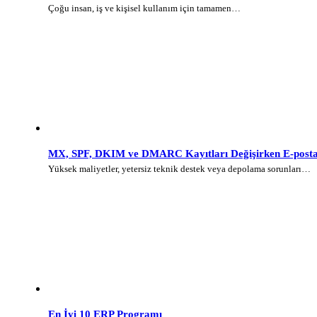
Çoğu insan, iş ve kişisel kullanım için tamamen…
MX, SPF, DKIM ve DMARC Kayıtları Değişirken E-posta 
Yüksek maliyetler, yetersiz teknik destek veya depolama sorunları…
En İyi 10 ERP Programı