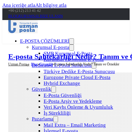
Ana içeriğe atla
Alt bilgiye atla
+90 (212) 213 41 42
BLOG
KURUMSAL
BİZE ULAŞIN
E-POSTA ÇÖZÜMLERİ
Kurumsal E-posta
SMB Kurumsal E-Posta
E-posta Sahtekarlığı Nedir? Tanım ve
Kurumsal Ekonomik E-Posta
Uzman Posta »
Blog
Güvenlik
E-posta Sahtekarlığı Nedir? Tanım ve Örnekler
Dedicated E-Posta Sunucusu
Türkiye Dedike E-Posta Sunucusu
Eurozone Private Cloud E-Posta
Hybrid Exchange
Güvenlik
E-Posta Güvenliği
E-Posta Arşiv ve Yedekleme
Veri Kaybı Önleme & Uyumluluk
İş Sürekliliği
Pazarlama
Mail Extra – Email Marketing
İşlemsel E-posta