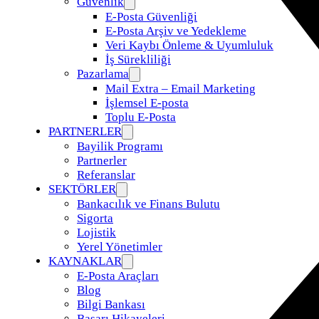
Güvenlik
E-Posta Güvenliği
E-Posta Arşiv ve Yedekleme
Veri Kaybı Önleme & Uyumluluk
İş Sürekliliği
Pazarlama
Mail Extra – Email Marketing
İşlemsel E-posta
Toplu E-Posta
PARTNERLER
Bayilik Programı
Partnerler
Referanslar
SEKTÖRLER
Bankacılık ve Finans Bulutu
Sigorta
Lojistik
Yerel Yönetimler
KAYNAKLAR
E-Posta Araçları
Blog
Bilgi Bankası
Başarı Hikayeleri