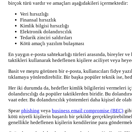
birçok türü vardır ve amaçları aşağıdakileri içermektedir:
Veri hırsızlığı
Finansal hırsızlık
Kimlik bilgisi hırsızlığı
Elektronik dolandırıcılık
Tedarik zinciri saldırıları
Kötü amaçlı yazılım bulaşması
En yaygın e-posta sahtekarlığı türleri arasında, bireyler ve k
taktikleri kullanarak hedeflenen kişilere aciliyet veya heyec
Basit ve meşru görünen bir e-posta, kullanıcıları fidye yazı
tıklamaya yönlendirebilir. Bir başka popüler teknik ise, hed
Her iki durumda da, hedefler kimlik bilgilerini vermeleri içi
dolandırıcılığı da popüler taktiklerden biridir. Bu dolandırıc
vaat eder. Bu dolandırıcılık yöntemleri daha kişisel de olabi
Spear
phishing
veya
business email compromise (BEC)
gibi
kötü niyetli kişilerin başarılı bir şekilde gerçekleştirebilm
genellikle hedeflenen kişilerin kendilerine para göndermele