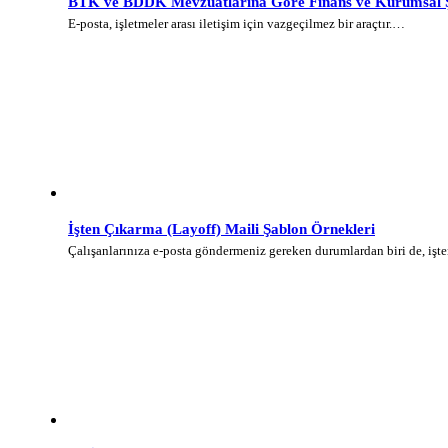
BTK ve BDDK Mevzuatlarına Göre Finans ve Kurumsal Şi
E-posta, işletmeler arası iletişim için vazgeçilmez bir araçtır.…
İşten Çıkarma (Layoff) Maili Şablon Örnekleri
Çalışanlarınıza e-posta göndermeniz gereken durumlardan biri de, iş