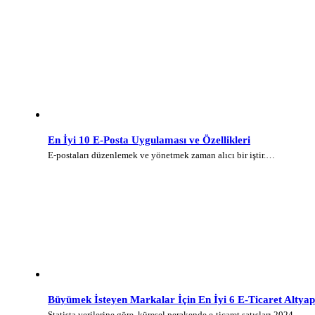
En İyi 10 E-Posta Uygulaması ve Özellikleri
E-postaları düzenlemek ve yönetmek zaman alıcı bir iştir.…
Büyümek İsteyen Markalar İçin En İyi 6 E-Ticaret Altyap
Statista verilerine göre, küresel perakende e-ticaret satışları 2024…