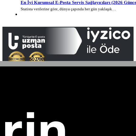
En İyi Kurumsal E-Posta Servis Sağlayıcıları (2026 Günce
Statista verilerine göre, dünya çapında her gün yaklaşık…