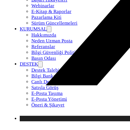
Webinarlar
E-Kitap & Raporlar
Pazarlama Kiti
Sürüm Güncellemeleri
KURUMSAL
Hakkımızda
Neden Uzman Posta
Referanslar
Bilgi Güvenliği Politikamız
Basın Odası
DESTEK
Destek Talebi
Bilgi Bankası
Canlı Destek
Satışla Görüş
E-Posta Taşıma
E-Posta Yönetimi
Öneri & Şikayet