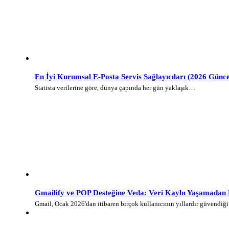
En İyi Kurumsal E-Posta Servis Sağlayıcıları (2026 Günce
Statista verilerine göre, dünya çapında her gün yaklaşık…
Gmailify ve POP Desteğine Veda: Veri Kaybı Yaşamadan E-
Gmail, Ocak 2026'dan itibaren birçok kullanıcının yıllardır güvendi