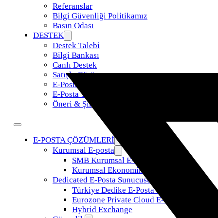
Referanslar
Bilgi Güvenliği Politikamız
Basın Odası
DESTEK
Destek Talebi
Bilgi Bankası
Canlı Destek
Satışla Görüş
E-Posta Taşıma
E-Posta Yönetimi
Öneri & Şikayet
E-POSTA ÇÖZÜMLERİ
Kurumsal E-posta
SMB Kurumsal E-Posta
Kurumsal Ekonomik E-Posta
Dedicated E-Posta Sunucusu
Türkiye Dedike E-Posta Sunucusu
Eurozone Private Cloud E-Posta
Hybrid Exchange