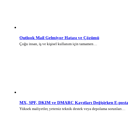
Outlook Mail Gelmiyor Hatası ve Çözümü
Çoğu insan, iş ve kişisel kullanım için tamamen…
MX, SPF, DKIM ve DMARC Kayıtları Değişirken E-posta 
Yüksek maliyetler, yetersiz teknik destek veya depolama sorunları…