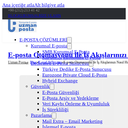
Ana içeriğe atla
Alt bilgiye atla
+90 (212) 213 41 42
BLOG
KURUMSAL
BİZE ULAŞIN
E-POSTA ÇÖZÜMLERİ
Kurumsal E-posta
SMB Kurumsal E-Posta
E-posta Otomasyonu ile İş Akışlarınızı 
Kurumsal Ekonomik E-Posta
Uzman Posta »
Blog
E-mail & E-posta
E-posta Otomasyonu ile İş Akışlarınızı Nasıl Hı
Dedicated E-Posta Sunucusu
Türkiye Dedike E-Posta Sunucusu
Eurozone Private Cloud E-Posta
Hybrid Exchange
Güvenlik
E-Posta Güvenliği
E-Posta Arşiv ve Yedekleme
Veri Kaybı Önleme & Uyumluluk
İş Sürekliliği
Pazarlama
Mail Extra – Email Marketing
İşlemsel E-posta