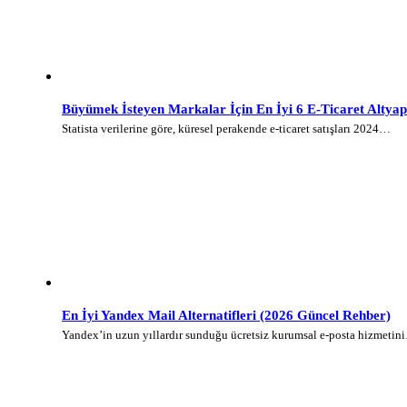
Büyümek İsteyen Markalar İçin En İyi 6 E-Ticaret Altyap
Statista verilerine göre, küresel perakende e-ticaret satışları 2024…
En İyi Yandex Mail Alternatifleri (2026 Güncel Rehber)
Yandex’in uzun yıllardır sunduğu ücretsiz kurumsal e-posta hizmetin