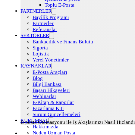
Toplu E-Posta
PARTNERLER
Bayilik Programı
Partnerler
Referanslar
SEKTÖRLER
Bankacılık ve Finans Bulutu
Sigorta
Lojistik
Yerel Yönetimler
KAYNAKLAR
E-Posta Araçları
Blog
Bilgi Bankası
Başarı Hikayeleri
Webinarlar
E-Kitap & Raporlar
Pazarlama Kiti
Sürüm Güncellemeleri
KURUMSAL
E-posta Otomasyonu ile İş Akışlarınızı Nasıl Hızlandı
Hakkımızda
Neden Uzman Posta