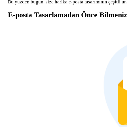
Bu yüzden bugün, size harika e-posta tasarımının çeşitli un
E-posta Tasarlamadan Önce Bilmeniz