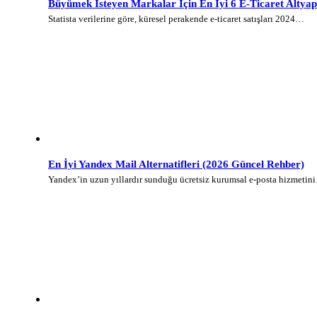
Büyümek İsteyen Markalar İçin En İyi 6 E-Ticaret Altyap
Statista verilerine göre, küresel perakende e-ticaret satışları 2024…
En İyi Yandex Mail Alternatifleri (2026 Güncel Rehber)
Yandex’in uzun yıllardır sunduğu ücretsiz kurumsal e-posta hizmetin