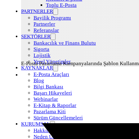
Toplu E-Posta
PARTNERLER
Bayilik Programı
Partnerler
Referanslar
SEKTÖRLER
Bankacılık ve Finans Bulutu
Sigorta
Lojistik
Yerel Yönetimler
E-Posta Pazarlama Kampanyalarında Şablon Kullanm
KAYNAKLAR
E-Posta Araçları
Blog
Bilgi Bankası
Başarı Hikayeleri
Webinarlar
E-Kitap & Raporlar
Pazarlama Kiti
Sürüm Güncellemeleri
KURUMSAL
Hakkımızda
Neden Uzman Posta