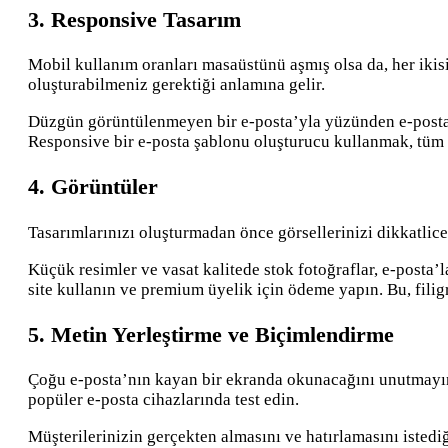
3. Responsive Tasarım
Mobil kullanım oranları masaüstünü aşmış olsa da, her ikis
oluşturabilmeniz gerektiği anlamına gelir.
Düzgün görüntülenmeyen bir e-posta’yla yüzünden e-posta’l
Responsive bir e-posta şablonu oluşturucu kullanmak, tüm
4. Görüntüler
Tasarımlarınızı oluşturmadan önce görsellerinizi dikkatlice
Küçük resimler ve vasat kalitede stok fotoğraflar, e-posta’l
site kullanın ve premium üyelik için ödeme yapın. Bu, fili
5. Metin Yerleştirme ve Biçimlendirme
Çoğu e-posta’nın kayan bir ekranda okunacağını unutmayın. 
popüler e-posta cihazlarında test edin.
Müşterilerinizin gerçekten almasını ve hatırlamasını istediğ