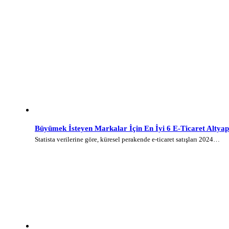
Büyümek İsteyen Markalar İçin En İyi 6 E-Ticaret Altyap
Statista verilerine göre, küresel perakende e-ticaret satışları 2024…