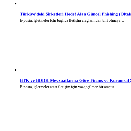
Türkiye’deki Şirketleri Hedef Alan Güncel Phishing (Olt
E-posta, işletmeler için başlıca iletişim araçlarından biri olmaya…
BTK ve BDDK Mevzuatlarına Göre Finans ve Kurumsal Şi
E-posta, işletmeler arası iletişim için vazgeçilmez bir araçtır.…