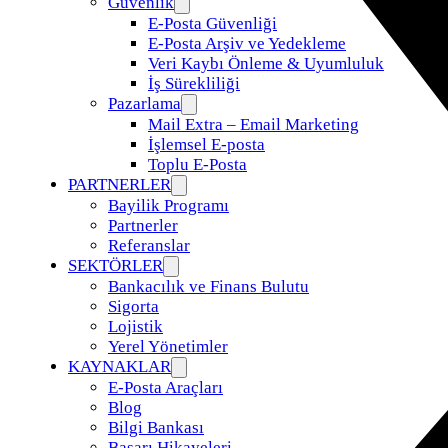
Güvenlik
E-Posta Güvenliği
E-Posta Arşiv ve Yedekleme
Veri Kaybı Önleme & Uyumluluk
İş Sürekliliği
Pazarlama
Mail Extra – Email Marketing
İşlemsel E-posta
Toplu E-Posta
PARTNERLER
Bayilik Programı
Partnerler
Referanslar
SEKTÖRLER
Bankacılık ve Finans Bulutu
Sigorta
Lojistik
Yerel Yönetimler
KAYNAKLAR
E-Posta Araçları
Blog
Bilgi Bankası
Başarı Hikayeleri