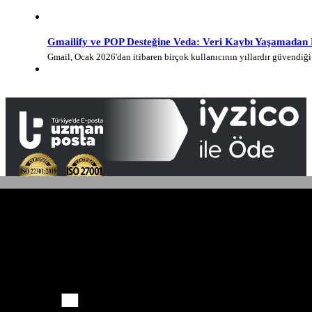
Gmailify ve POP Desteğine Veda: Veri Kaybı Yaşamadan E-
Gmail, Ocak 2026'dan itibaren birçok kullanıcının yıllardır güvendi