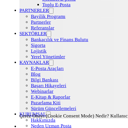
Toplu E-Posta
PARTNERLER
Bayilik Programı
Partnerler
Referanslar
SEKTÖRLER
Bankacılık ve Finans Bulutu
Sigorta
Lojistik
Yerel Yönetimler
KAYNAKLAR
E-Posta Araçları
Blog
Bilgi Bankası
Başarı Hikayeleri
Webinarlar
E-Kitap & Raporlar
Pazarlama Kiti
Sürüm Güncellemeleri
KURUMSAL
Çerez Onayı (Cookie Consent Mode) Nedir? Kullanıcı 
Hakkımızda
Neden Uzman Posta