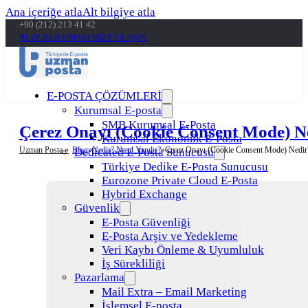
Ana içeriğe atla
Alt bilgiye atla
+90 (212) 213 41 42
BLOG
KURUMSAL
BİZE ULAŞIN
E-POSTA ÇÖZÜMLERİ
Kurumsal E-posta
SMB Kurumsal E-Posta
Çerez Onayı (Cookie Consent Mode) Ned
Kurumsal Ekonomik E-Posta
Uzman Posta »
Blog
Nedir? Nasıl Yapılır?
Çerez Onayı (Cookie Consent Mode) Nedir? K
Dedicated E-Posta Sunucusu
Türkiye Dedike E-Posta Sunucusu
Eurozone Private Cloud E-Posta
Hybrid Exchange
Güvenlik
E-Posta Güvenliği
E-Posta Arşiv ve Yedekleme
Veri Kaybı Önleme & Uyumluluk
İş Sürekliliği
Pazarlama
Mail Extra – Email Marketing
İşlemsel E-posta