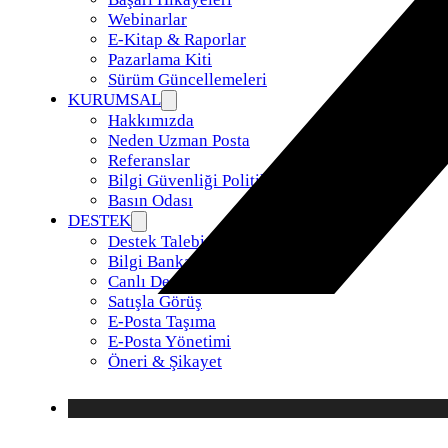
Webinarlar
E-Kitap & Raporlar
Pazarlama Kiti
Sürüm Güncellemeleri
KURUMSAL
Hakkımızda
Neden Uzman Posta
Referanslar
Bilgi Güvenliği Politikamız
Basın Odası
DESTEK
Destek Talebi
Bilgi Bankası
Canlı Destek
Satışla Görüş
E-Posta Taşıma
E-Posta Yönetimi
Öneri & Şikayet