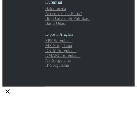
Kurumsal
Hakkımızda
Neden Uzman Posta?
Bilgi Güvenliği Politikası
Basın Odası
E-posta Araçları
SPF Sorgulama
MX Sorgulama
DKIM Sorgulama
DMARC Sorgulama
NS Sorgulama
IP Sorgulama