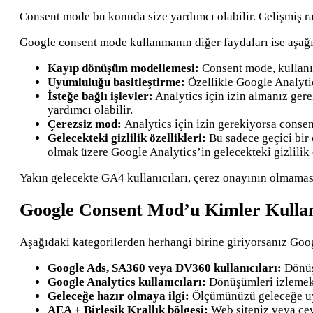
Consent mode bu konuda size yardımcı olabilir. Gelişmiş r
Google consent mode kullanmanın diğer faydaları ise aşağıd
Kayıp dönüşüm modellemesi:
Consent mode, kullanıc
Uyumluluğu basitleştirme:
Özellikle Google Analytics
İsteğe bağlı işlevler:
Analytics için izin almanız ger
yardımcı olabilir.
Çerezsiz mod:
Analytics için izin gerekiyorsa cons
Gelecekteki gizlilik özellikleri:
Bu sadece geçici bir 
olmak üzere Google Analytics’in gelecekteki gizlilik ç
Yakın gelecekte GA4 kullanıcıları, çerez onayının olmaması
Google Consent Mod’u Kimler Kullan
Aşağıdaki kategorilerden herhangi birine giriyorsanız Go
Google Ads, SA360 veya DV360 kullanıcıları:
Dönüşü
Google Analytics kullanıcıları:
Dönüşümleri izlemek i
Geleceğe hazır olmaya ilgi:
Ölçümünüzü geleceğe uyg
AEA + Birleşik Krallık bölgesi:
Web siteniz veya çev