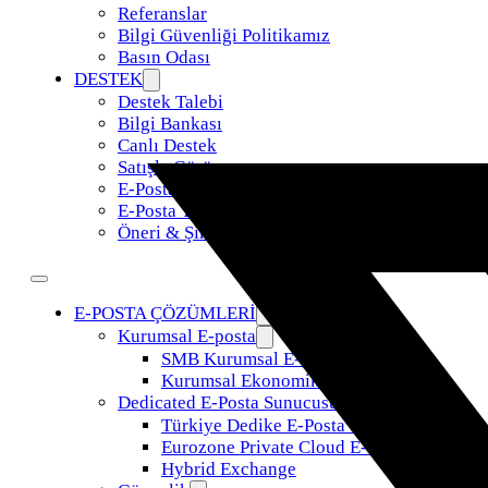
Referanslar
Bilgi Güvenliği Politikamız
Basın Odası
DESTEK
Destek Talebi
Bilgi Bankası
Canlı Destek
Satışla Görüş
E-Posta Taşıma
E-Posta Yönetimi
Öneri & Şikayet
E-POSTA ÇÖZÜMLERİ
Kurumsal E-posta
SMB Kurumsal E-Posta
Kurumsal Ekonomik E-Posta
Dedicated E-Posta Sunucusu
Türkiye Dedike E-Posta Sunucusu
Eurozone Private Cloud E-Posta
Hybrid Exchange