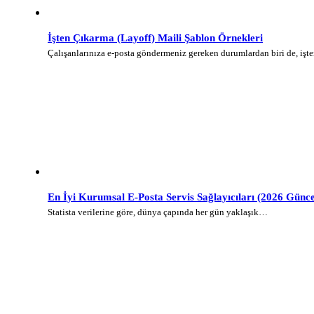
İşten Çıkarma (Layoff) Maili Şablon Örnekleri
Çalışanlarınıza e-posta göndermeniz gereken durumlardan biri de, iş
En İyi Kurumsal E-Posta Servis Sağlayıcıları (2026 Günce
Statista verilerine göre, dünya çapında her gün yaklaşık…