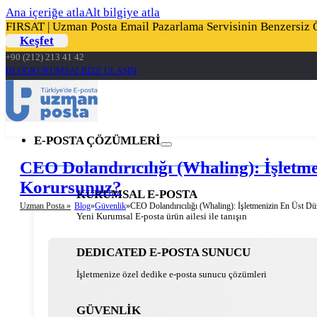
Ana içeriğe atla
Alt bilgiye atla
FIRSAT | Uzman Posta Email Pazarlama Servisinin Benzersiz Öz
Keşfet
+90 (212) 213 41 42
BLOG
KURUMSAL
BİZE ULAŞIN
E-POSTA ÇÖZÜMLERİ
CEO Dolandırıcılığı (Whaling): İşletme
Korursunuz?
KURUMSAL E-POSTA
Uzman Posta »
Blog
Güvenlik
CEO Dolandırıcılığı (Whaling): İşletmenizin En Üst Düz
Yeni Kurumsal E-posta ürün ailesi ile tanışın
DEDICATED E-POSTA SUNUCU
İşletmenize özel dedike e-posta sunucu çözümleri
GÜVENLİK