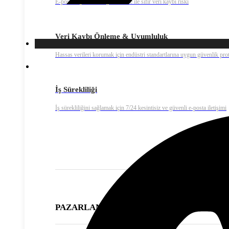
E-posta arşivleme ve yedekleme ile sıfır veri kaybı riski
Veri Kaybı Önleme & Uyumluluk
Hassas verileri korumak için endüstri standartlarına uygun güvenlik prot
İş Sürekliliği
İş sürekliliğini sağlamak için 7/24 kesintisiz ve güvenli e-posta iletişimi
PAZARLAMA ÇÖZÜMLERİ