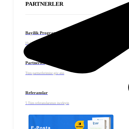
PARTNERLER
Bayilik Programı
Hiçbir yatırım yapmadan Uzman Posta bayisi olun.
Partnerler
Tüm partnerlerimize göz atın
Referanslar
5 Tüm referanslarımızı inceleyin