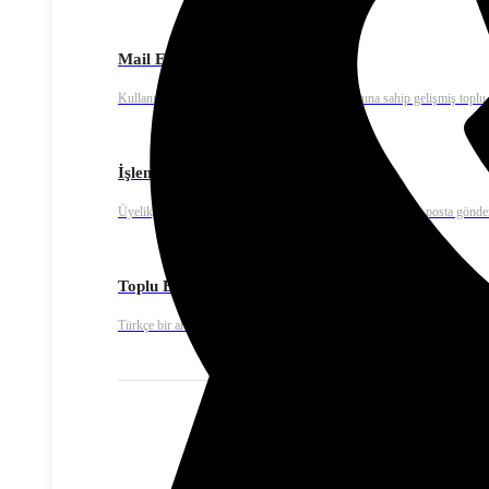
Mail Extra – E-mail Marketing
Kullanımı kolay, yüksek teslim edilebilirlik oranına sahip gelişmiş toplu
İşlemsel E-posta
Üyelik, ödeme onay ya da fatura bildirimleri gibi işlemsel e-posta gönde
Toplu E-Posta
Türkçe bir arayüze sahip kullanıcı dostu mail tasarımı ve editörü ile sadec