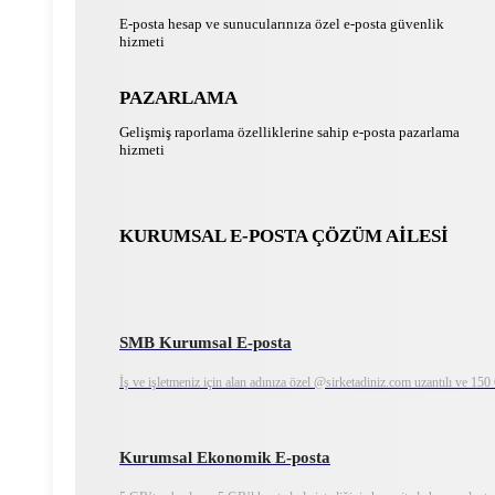
E-posta hesap ve sunucularınıza özel e-posta güvenlik
hizmeti
PAZARLAMA
Gelişmiş raporlama özelliklerine sahip e-posta pazarlama
hizmeti
KURUMSAL E-POSTA ÇÖZÜM AİLESİ
SMB Kurumsal E-posta
İş ve işletmeniz için alan adınıza özel @sirketadiniz.com uzantılı ve 15
Kurumsal Ekonomik E-posta