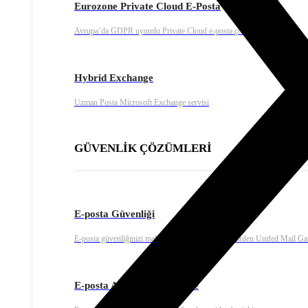
Eurozone Private Cloud E-Posta
Avrupa’da GDPR uyumlu Private Cloud e-posta çözümü
Hybrid Exchange
Uzman Posta Microsoft Exchange servisi
GÜVENLİK ÇÖZÜMLERİ
E-posta Güvenliği
E-posta güvenliğinizi maksimum olması için geliştirilen Unifed Mail G
E-posta Arşiv ve Yedekleme