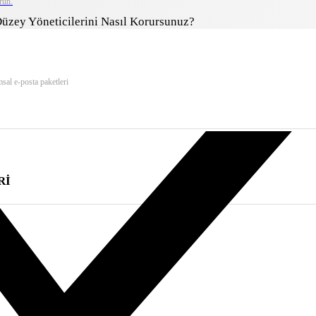
run.
Düzey Yöneticilerini Nasıl Korursunuz?
msal e-posta paketleri
Rİ