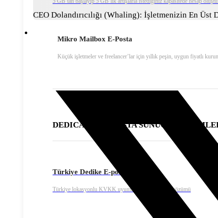
5 GB’tan başlayıp 5 GB’lık artışlarla istediğiniz kapasitede hesap oluştu
CEO Dolandırıcılığı (Whaling): İşletmenizin En Üst 
Mikro Mailbox E-Posta
Küçük işletmeler ve freelancer’lar için yıllık peşin, uygun fiyatlı kuru
DEDICATED E-POSTA SUNUCU ÇÖZÜMLE
Türkiye Dedike E-posta Sunucusu
Türkiye lokasyonlu KVKK uyumlu Dedike e-posta çözümü