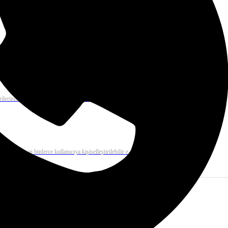
 mail çözümü ile binlerce e-postayı dakikalar içerisinde gönderiz.
rilerinizi otomatik olarak gerçekleştirme ve anında kolayca raporlama
e tek tıkla on binlerce kullanıcıya kişiselleştirilebilir e-posta gönderimi