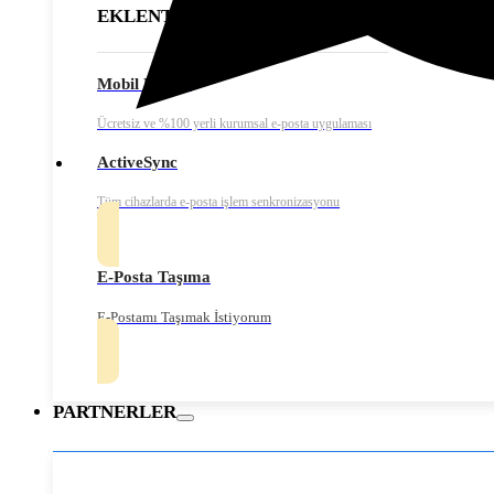
EKLENTİLER
Mobil Erişim
Ücretsiz ve %100 yerli kurumsal e-posta uygulaması
ActiveSync
Tüm cihazlarda e-posta işlem senkronizasyonu
E-Posta Taşıma
E-Postamı Taşımak İstiyorum
PARTNERLER