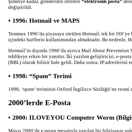
Şimdiye kadar, gönderilen iletilere
“elektronik posta”
deni
değiştirildi.
• 1996: Hotmail ve MAPS
Temmuz 1996’da piyasaya sürülen Hotmail, tek bir ISS’ye
içindeki harflerin kullanımından almaktadır. Bu nedenle, H
Hotmail’in dışında 1996’da ayrıca Mail Abuse Prevention S
tehlikeye erken bir yanıttır. İki yazılım geliştiricisi, e-po
(RBL) olarak bilinir hale geldi. Daha sonra, IP adreslerini 
• 1998: “Spam” Terimi
1998, ‘spam’ teriminin Oxford İngilizce Sözlüğü’ne resmi o
2000’lerde E-Posta
• 2000: ILOVEYOU Computer Worm (Bilgis
Mayıs 2000’de e-posta mesajıyla yayılan bir bilgisayar so