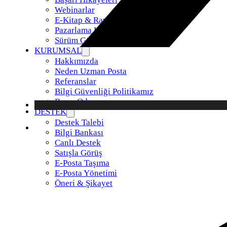
Webinarlar
E-Kitap & Raporlar
Pazarlama Kiti
Sürüm Güncellemeleri
KURUMSAL
Hakkımızda
Neden Uzman Posta
Referanslar
Bilgi Güvenliği Politikamız
Basın Odası
DESTEK
Destek Talebi
Bilgi Bankası
Canlı Destek
Satışla Görüş
E-Posta Taşıma
E-Posta Yönetimi
Öneri & Şikayet