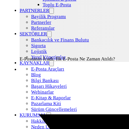
Toplu E-Posta
PARTNERLER
Bayilik Programı
Partnerler
Referanslar
SEKTÖRLER
Bankacılık ve Finans Bulutu
Sigorta
Lojistik
Yerel Yönetimler
E-Postanın İcadı: İlk E-Posta Ne Zaman Atıldı?
KAYNAKLAR
E-Posta Araçları
Blog
Bilgi Bankası
Başarı Hikayeleri
Webinarlar
E-Kitap & Raporlar
Pazarlama Kiti
Sürüm Güncellemeleri
KURUMSAL
Hakkımızda
Neden Uzman Posta