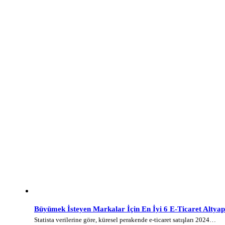
Büyümek İsteyen Markalar İçin En İyi 6 E-Ticaret Altyap
Statista verilerine göre, küresel perakende e-ticaret satışları 2024…