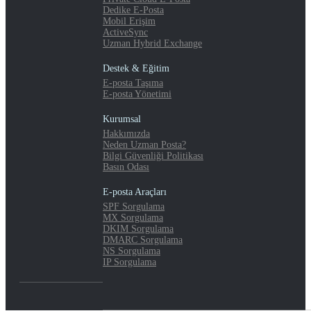
Dedike E-Posta
Mobil Erişim
ActiveSync
Uzman Hybrid Exchange
Destek & Eğitim
E-posta Taşıma
E-posta Yönetimi
Kurumsal
Hakkımızda
Neden Uzman Posta?
Bilgi Güvenliği Politikası
Basın Odası
E-posta Araçları
SPF Sorgulama
MX Sorgulama
DKIM Sorgulama
DMARC Sorgulama
NS Sorgulama
IP Sorgulama