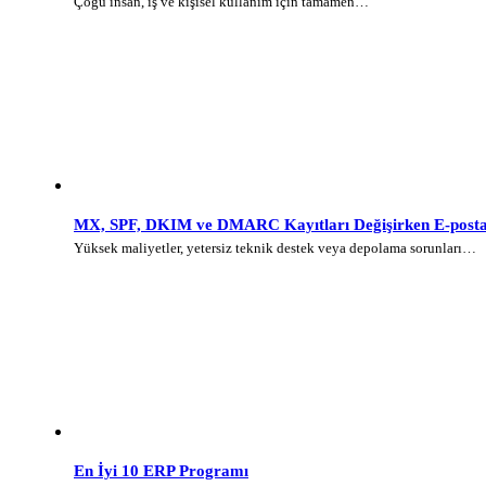
Çoğu insan, iş ve kişisel kullanım için tamamen…
MX, SPF, DKIM ve DMARC Kayıtları Değişirken E-posta 
Yüksek maliyetler, yetersiz teknik destek veya depolama sorunları…
En İyi 10 ERP Programı