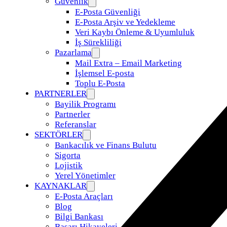
Güvenlik
E-Posta Güvenliği
E-Posta Arşiv ve Yedekleme
Veri Kaybı Önleme & Uyumluluk
İş Sürekliliği
Pazarlama
Mail Extra – Email Marketing
İşlemsel E-posta
Toplu E-Posta
PARTNERLER
Bayilik Programı
Partnerler
Referanslar
SEKTÖRLER
Bankacılık ve Finans Bulutu
Sigorta
Lojistik
Yerel Yönetimler
KAYNAKLAR
E-Posta Araçları
Blog
Bilgi Bankası
Başarı Hikayeleri