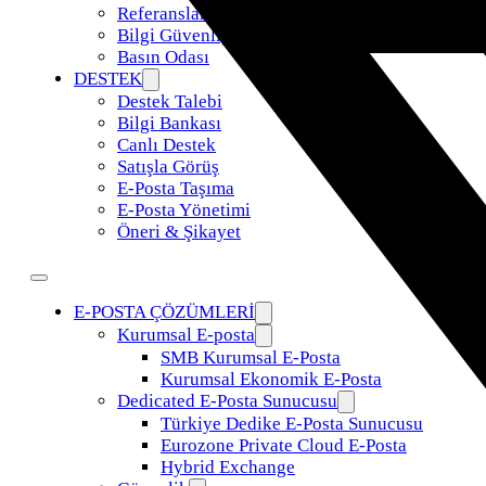
Referanslar
Bilgi Güvenliği Politikamız
Basın Odası
DESTEK
Destek Talebi
Bilgi Bankası
Canlı Destek
Satışla Görüş
E-Posta Taşıma
E-Posta Yönetimi
Öneri & Şikayet
E-POSTA ÇÖZÜMLERİ
Kurumsal E-posta
SMB Kurumsal E-Posta
Kurumsal Ekonomik E-Posta
Dedicated E-Posta Sunucusu
Türkiye Dedike E-Posta Sunucusu
Eurozone Private Cloud E-Posta
Hybrid Exchange