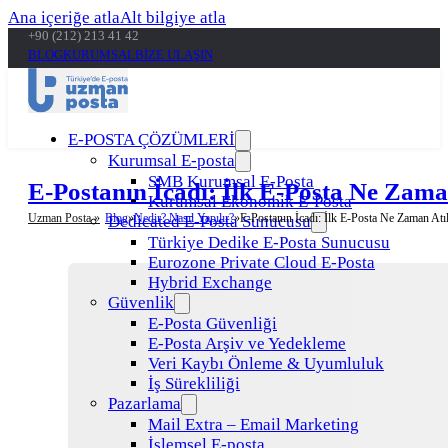
Ana içeriğe atla
Alt bilgiye atla
+90 (212) 213 41 42
BLOG
KURUMSAL
BİZE ULAŞIN
E-POSTA ÇÖZÜMLERİ
Kurumsal E-posta
SMB Kurumsal E-Posta
E-Postanın İcadı: İlk E-Posta Ne Zama
Kurumsal Ekonomik E-Posta
Uzman Posta »
Blog
Nedir? Nasıl Yapılır?
E-Postanın İcadı: İlk E-Posta Ne Zaman Atı
Dedicated E-Posta Sunucusu
Türkiye Dedike E-Posta Sunucusu
Eurozone Private Cloud E-Posta
Hybrid Exchange
Güvenlik
E-Posta Güvenliği
E-Posta Arşiv ve Yedekleme
Veri Kaybı Önleme & Uyumluluk
İş Sürekliliği
Pazarlama
Mail Extra – Email Marketing
İşlemsel E-posta