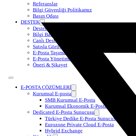
Referanslar
Bilgi Güvenliği Politikamız
Basın Odası
DESTEK
Destek Talebi
Bilgi Bankası
Canlı Destek
Satışla Görüş
E-Posta Taşıma
E-Posta Yönetimi
Öneri & Şikayet
E-POSTA ÇÖZÜMLERİ
Kurumsal E-posta
SMB Kurumsal E-Posta
Kurumsal Ekonomik E-Posta
Dedicated E-Posta Sunucusu
Türkiye Dedike E-Posta Sunucusu
Eurozone Private Cloud E-Posta
Hybrid Exchange