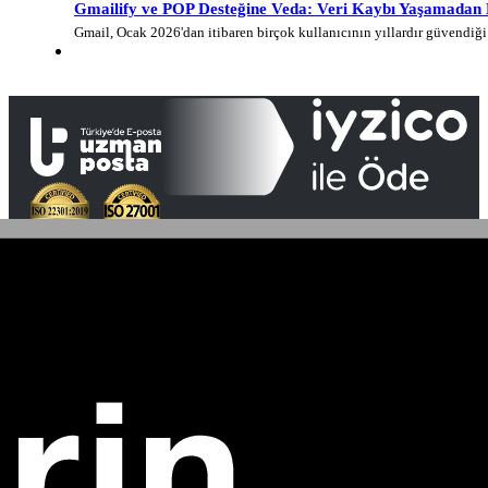
Gmailify ve POP Desteğine Veda: Veri Kaybı Yaşamadan E-
Gmail, Ocak 2026'dan itibaren birçok kullanıcının yıllardır güvendi