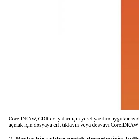
CorelDRAW, CDR dosyaları için yerel yazılım uygulamasıdı
açmak için dosyaya çift tıklayın veya dosyayı CorelDRAW’ı
2. Başka bir vektör grafik düzenleyicisi kull