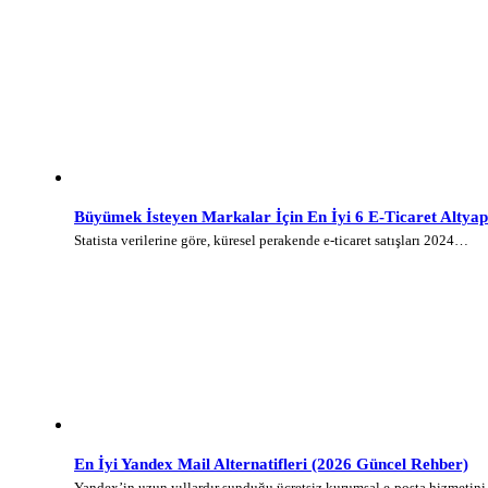
Büyümek İsteyen Markalar İçin En İyi 6 E-Ticaret Altyap
Statista verilerine göre, küresel perakende e-ticaret satışları 2024…
En İyi Yandex Mail Alternatifleri (2026 Güncel Rehber)
Yandex’in uzun yıllardır sunduğu ücretsiz kurumsal e-posta hizmetin