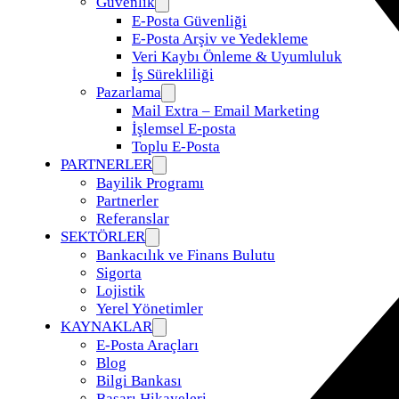
Güvenlik
E-Posta Güvenliği
E-Posta Arşiv ve Yedekleme
Veri Kaybı Önleme & Uyumluluk
İş Sürekliliği
Pazarlama
Mail Extra – Email Marketing
İşlemsel E-posta
Toplu E-Posta
PARTNERLER
Bayilik Programı
Partnerler
Referanslar
SEKTÖRLER
Bankacılık ve Finans Bulutu
Sigorta
Lojistik
Yerel Yönetimler
KAYNAKLAR
E-Posta Araçları
Blog
Bilgi Bankası
Başarı Hikayeleri