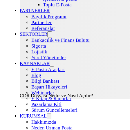
Toplu E-Posta
PARTNERLER
Bayilik Programı
Partnerler
Referanslar
SEKTÖRLER
Bankacılık ve Finans Bulutu
Sigorta
Lojistik
Yerel Yönetimler
KAYNAKLAR
E-Posta Araçları
Blog
Bilgi Bankası
Başarı Hikayeleri
Webinarlar
CDR Dosyası Nedir ve Nasıl Açılır?
E-Kitap & Raporlar
Pazarlama Kiti
Sürüm Güncellemeleri
KURUMSAL
Hakkımızda
Neden Uzman Posta