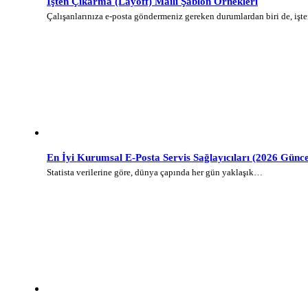
İşten Çıkarma (Layoff) Maili Şablon Örnekleri
Çalışanlarınıza e-posta göndermeniz gereken durumlardan biri de, iş
En İyi Kurumsal E-Posta Servis Sağlayıcıları (2026 Günce
Statista verilerine göre, dünya çapında her gün yaklaşık…