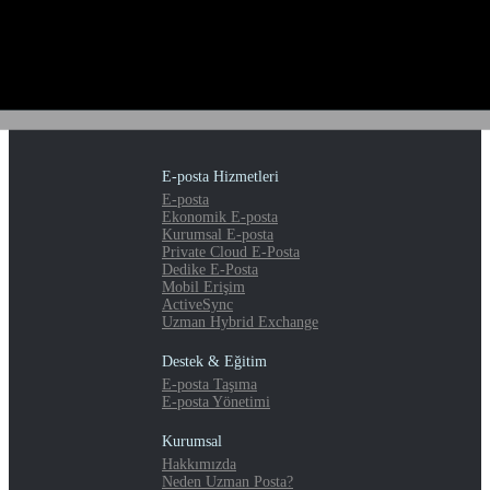
E-posta Hizmetleri
E-posta
Ekonomik E-posta
Kurumsal E-posta
Private Cloud E-Posta
Dedike E-Posta
Mobil Erişim
ActiveSync
Uzman Hybrid Exchange
Destek & Eğitim
E-posta Taşıma
E-posta Yönetimi
Kurumsal
Hakkımızda
Neden Uzman Posta?