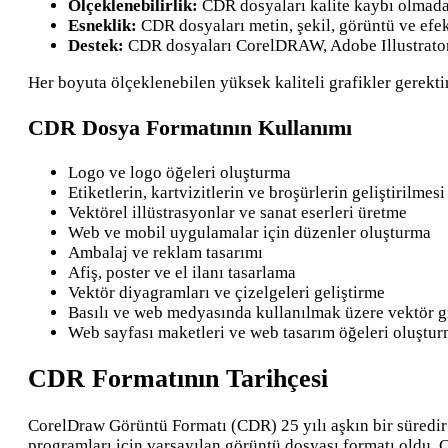
Ölçeklenebilirlik:
CDR dosyaları kalite kaybı olmadan 
Esneklik:
CDR dosyaları metin, şekil, görüntü ve efektl
Destek:
CDR dosyaları CorelDRAW, Adobe Illustrator v
Her boyuta ölçeklenebilen yüksek kaliteli grafikler gerekti
CDR Dosya Formatının Kullanımı
Logo ve logo öğeleri oluşturma
Etiketlerin, kartvizitlerin ve broşürlerin geliştirilmes
Vektörel illüstrasyonlar ve sanat eserleri üretme
Web ve mobil uygulamalar için düzenler oluşturma
Ambalaj ve reklam tasarımı
Afiş, poster ve el ilanı tasarlama
Vektör diyagramları ve çizelgeleri geliştirme
Basılı ve web medyasında kullanılmak üzere vektör g
Web sayfası maketleri ve web tasarım öğeleri oluştur
CDR Formatının Tarihçesi
CorelDraw Görüntü Formatı (CDR) 25 yılı aşkın bir süredi
programları için varsayılan görüntü dosyası formatı oldu. 