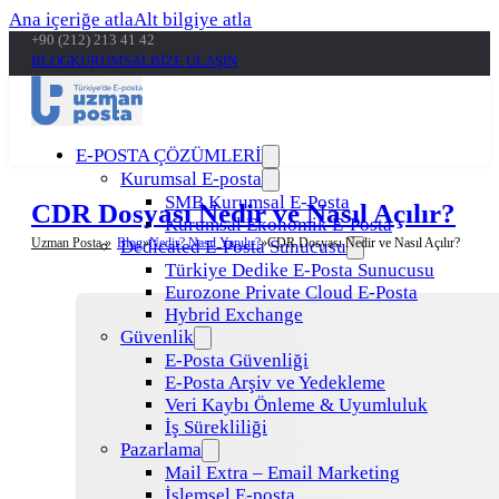
Ana içeriğe atla
Alt bilgiye atla
+90 (212) 213 41 42
BLOG
KURUMSAL
BİZE ULAŞIN
E-POSTA ÇÖZÜMLERİ
Kurumsal E-posta
SMB Kurumsal E-Posta
CDR Dosyası Nedir ve Nasıl Açılır?
Kurumsal Ekonomik E-Posta
Uzman Posta »
Blog
Nedir? Nasıl Yapılır?
CDR Dosyası Nedir ve Nasıl Açılır?
Dedicated E-Posta Sunucusu
Türkiye Dedike E-Posta Sunucusu
Eurozone Private Cloud E-Posta
Hybrid Exchange
Güvenlik
E-Posta Güvenliği
E-Posta Arşiv ve Yedekleme
Veri Kaybı Önleme & Uyumluluk
İş Sürekliliği
Pazarlama
Mail Extra – Email Marketing
İşlemsel E-posta