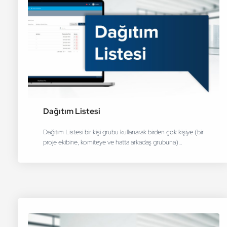
Dağıtım Listesi
Dağıtım Listesi bir kişi grubu kullanarak birden çok kişiye (bir
proje ekibine, komiteye ve hatta arkadaş grubuna)…