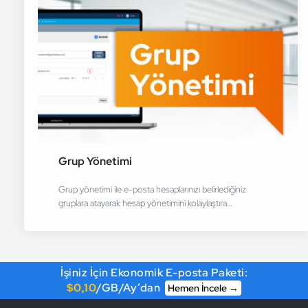
Grup Yönetimi
Grup yönetimi ile e-posta hesaplarınızı belirlediğiniz
gruplara atayarak hesap yönetimini kolaylaştıra…
İşiniz İçin Ekonomik E-posta Paketi:
$0,10
/GB/Ay’dan
Hemen İncele →