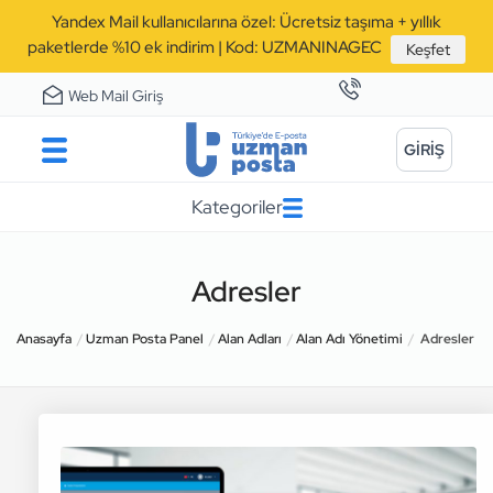
Yandex Mail kullanıcılarına özel: Ücretsiz taşıma + yıllık
paketlerde %10 ek indirim | Kod: UZMANINAGEC
Keşfet
Web Mail Giriş
GİRİŞ
Kategoriler
Adresler
Anasayfa
Uzman Posta Panel
Alan Adları
Alan Adı Yönetimi
Adresler