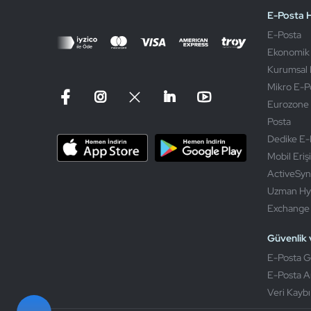
E-Posta H
E-Posta
Ekonomik
Kurumsal 
Mikro E-P
Eurozone 
Posta
Dedike E-
Mobil Eriş
ActiveSyn
Uzman Hy
Exchange J
Güvenlik 
E-Posta G
E-Posta A
Veri Kayb