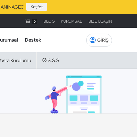
: UZMANINAGEC
Keşfet
BLOG
KURUMSAL
BİZE ULAŞIN
0
urumsal
Destek
GİRİŞ
osta Kurulumu
S.S.S