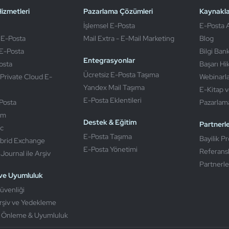
izmetleri
Pazarlama Çözümleri
Kaynakla
İşlemsel E-Posta
E-Posta A
 E-Posta
Mail Extra - E-Mail Marketing
Blog
E-Posta
Bilgi Ban
Entegrasyonlar
osta
Başarı Hi
Ücretsiz E-Posta Taşıma
Private Cloud E-
Webinarl
Yandex Mail Taşıma
E-Kitap v
E-Posta Eklentileri
Posta
Pazarlama
im
Destek & Eğitim
Partnerl
c
E-Posta Taşıma
Bayilik P
brid Exchange
E-Posta Yönetimi
Referans
ournal ile Arşiv
Partnerle
ve Uyumluluk
üvenliği
rşiv ve Yedekleme
ı Önleme & Uyumluluk