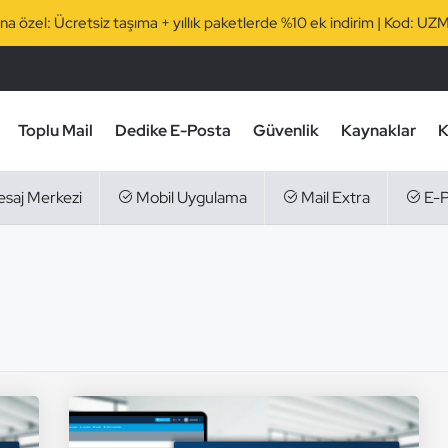
rına özel: Ücretsiz taşıma + yıllık paketlerde %10 ek indirim | Kod
Toplu Mail
Dedike E-Posta
Güvenlik
Kaynaklar
K
saj Merkezi
Mobil Uygulama
Mail Extra
E-P