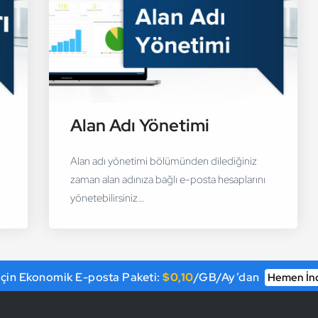
Alan Adı Yönetimi
Alan adı yönetimi bölümünden dilediğiniz
zaman alan adınıza bağlı e-posta hesaplarını
yönetebilirsiniz…
 İçin Ekonomik E-posta Paketi:
$0,10
/GB/Ay’dan
Hemen İn