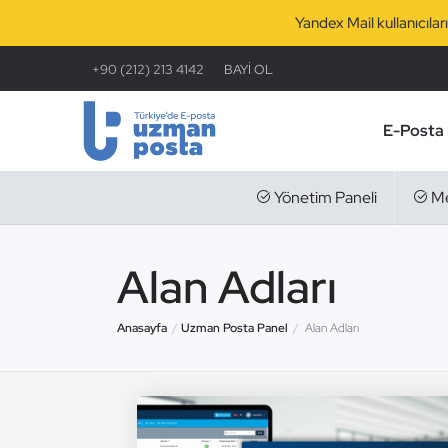
Yandex Mail kullanıcıla
+90 (212) 213 4142
BAYİ OL
E-Posta
Yönetim Paneli
Me
Alan Adları
Anasayfa
Uzman Posta Panel
Alan Adları