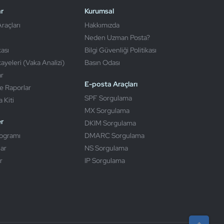
r
Kurumsal
raçları
Hakkımızda
Neden Uzman Posta?
kası
Bilgi Güvenliği Politikası
kayeleri (Vaka Analizi)
Basın Odası
ar
E-posta Araçları
e Raporlar
SPF Sorgulama
 Kiti
MX Sorgulama
er
DKIM Sorgulama
rogramı
DMARC Sorgulama
lar
NS Sorgulama
r
IP Sorgulama