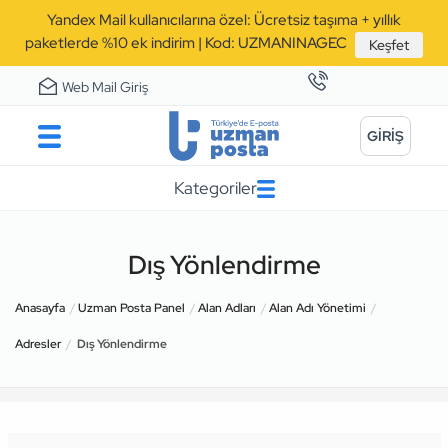
Yandex Mail kullanıcılarına özel: Ücretsiz taşıma + yıllık
paketlerde %10 ek indirim | Kod: UZMANINAGEC
Keşfet
Web Mail Giriş
GİRİŞ
Kategoriler
Dış Yönlendirme
Anasayfa
Uzman Posta Panel
Alan Adları
Alan Adı Yönetimi
Adresler
Dış Yönlendirme