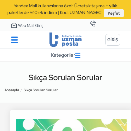
Yandex Mail kullanıcılarına özel: Ücretsiz taşıma + yıllık
paketlerde %10 ek indirim | Kod: UZMANINAGEC
Keşfet
Web Mail Giriş
GİRİŞ
Kategoriler
Sıkça Sorulan Sorular
Anasayfa
Sıkça Sorulan Sorular